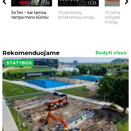
17:50
12:25
Se7en – kai tamsa
10 įsimintinų
10 įtemptų, k
tampa meno kūriniu
detektyvinių serialų
stingdančių k
istorijų
Rekomenduojame
Rodyti visus
STATYBOS