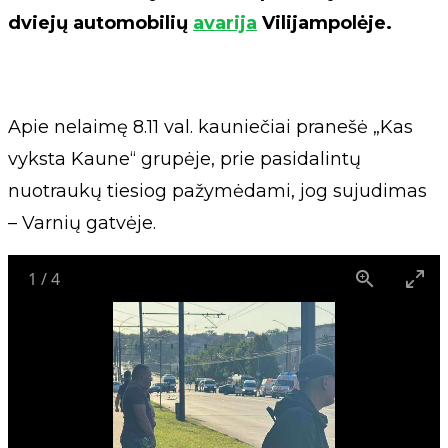
dviejų automobilių
avarija
Vilijampolėje.
Apie nelaimę 8.11 val. kauniečiai pranešė „Kas
vyksta Kaune“ grupėje, prie pasidalintų
nuotraukų tiesiog pažymėdami, jog sujudimas
– Varnių gatvėje.
1
/
4