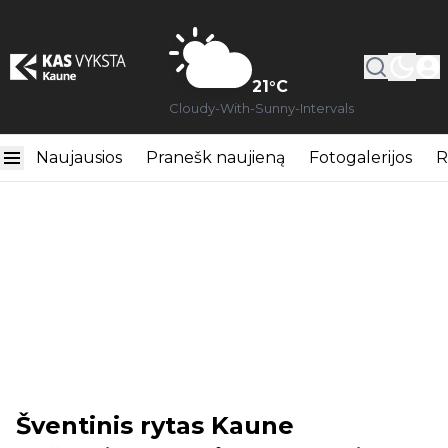
21
°C
Cloudy-With-Sunny-Intervals
Naujausios
Pranešk naujieną
Fotogalerijos
R
Šventinis rytas Kaune