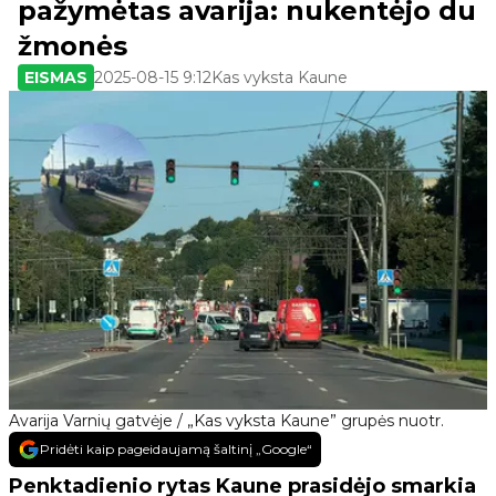
pažymėtas avarija: nukentėjo du
žmonės
EISMAS
2025-08-15 9:12
Kas vyksta Kaune
Avarija Varnių gatvėje / „Kas vyksta Kaune” grupės nuotr.
Pridėti kaip pageidaujamą šaltinį „Google“
Penktadienio rytas Kaune prasidėjo smarkia