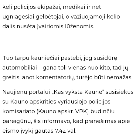
keli policijos ekipažai, medikai ir net
ugniagesiai gelbėtojai, o važiuojamoji kelio
dalis nusėta įvairiomis lūženomis.
Tuo tarpu kauniečiai pastebi, jog susidūrę
automobiliai – gana toli vienas nuo kito, tad jų
greitis, anot komentatorių, turėjo būti nemažas.
Naujienų portalui „Kas vyksta Kaune“ susisiekus
su Kauno apskrities vyriausiojo policijos
komisariato (Kauno apskr. VPK) budinčiu
pareigūnu, šis informavo, kad pranešimas apie
eismo įvykį gautas 7.42 val.