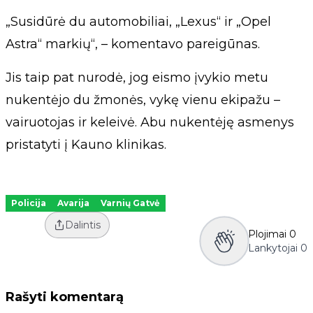
„Susidūrė du automobiliai, „Lexus“ ir „Opel
Astra“ markių“, – komentavo pareigūnas.
Jis taip pat nurodė, jog eismo įvykio metu
nukentėjo du žmonės, vykę vienu ekipažu –
vairuotojas ir keleivė. Abu nukentėję asmenys
pristatyti į Kauno klinikas.
Policija
Avarija
Varnių Gatvė
Dalintis
Plojimai
0
Lankytojai
0
Rašyti komentarą