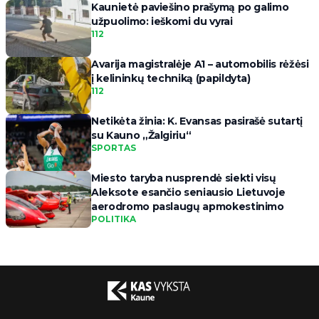
Kaunietė paviešino prašymą po galimo
užpuolimo: ieškomi du vyrai
112
Avarija magistralėje A1 – automobilis rėžėsi
į kelininkų techniką (papildyta)
112
Netikėta žinia: K. Evansas pasirašė sutartį
su Kauno „Žalgiriu“
SPORTAS
Miesto taryba nusprendė siekti visų
Aleksote esančio seniausio Lietuvoje
aerodromo paslaugų apmokestinimo
POLITIKA