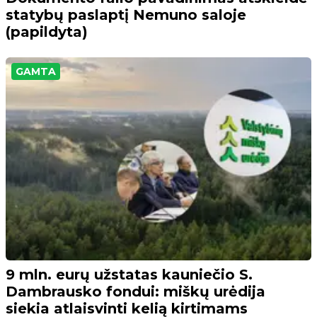
statybų paslaptį Nemuno saloje
(papildyta)
GAMTA
9 mln. eurų užstatas kauniečio S.
Dambrausko fondui: miškų urėdija
siekia atlaisvinti kelią kirtimams