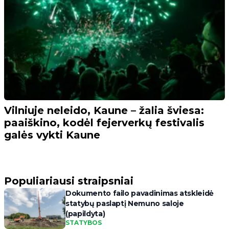
Vilniuje neleido, Kaune – žalia šviesa:
paaiškino, kodėl fejerverkų festivalis
galės vykti Kaune
Populiariausi straipsniai
Dokumento failo pavadinimas atskleidė
statybų paslaptį Nemuno saloje
(papildyta)
STATYBOS