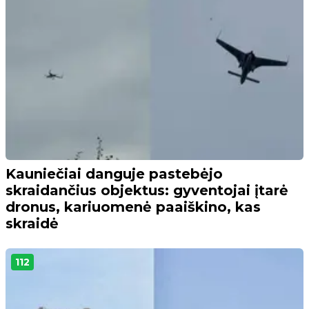
Kauniečiai danguje pastebėjo
skraidančius objektus: gyventojai įtarė
dronus, kariuomenė paaiškino, kas
skraidė
112