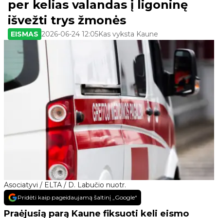
per kelias valandas į ligoninę
išvežti trys žmonės
EISMAS
2026-06-24 12:05
Kas vyksta Kaune
Asociatyvi / ELTA / D. Labučio nuotr.
Pridėti kaip pageidaujamą šaltinį „Google“
Praėjusią parą Kaune fiksuoti keli eismo