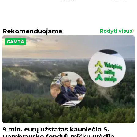
Rekomenduojame
Rodyti visus
GAMTA
9 mln. eurų užstatas kauniečio S.
Dambrausko fondui: miškų urėdija