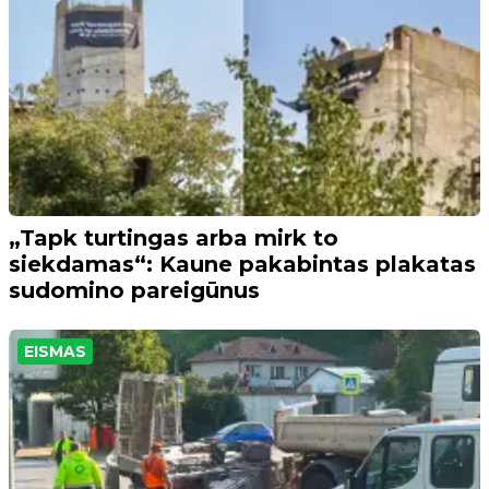
„Tapk turtingas arba mirk to
siekdamas“: Kaune pakabintas plakatas
sudomino pareigūnus
EISMAS