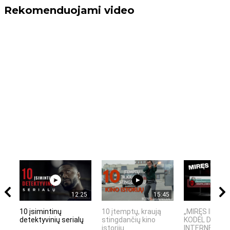
Rekomenduojami video
12:25
15:45
10 įsimintinų
10 įtemptų, kraują
„MIRĘS INTER
detektyvinių serialų
stingdančių kino
KODĖL DIDŽIOJ
istorijų
INTERNETO NĖ