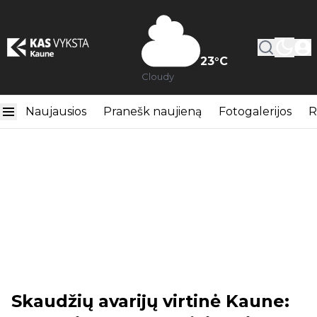
23
°C
Cloudy
Naujausios
Pranešk naujieną
Fotogalerijos
R
Skaudžių avarijų virtinė Kaune: