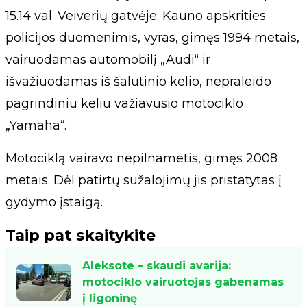
15.14 val. Veiverių gatvėje. Kauno apskrities
policijos duomenimis, vyras, gimęs 1994 metais,
vairuodamas automobilį „Audi“ ir
išvažiuodamas iš šalutinio kelio, nepraleido
pagrindiniu keliu važiavusio motociklo
„Yamaha“.
Motociklą vairavo nepilnametis, gimęs 2008
metais. Dėl patirtų sužalojimų jis pristatytas į
gydymo įstaigą.
Taip pat skaitykite
Aleksote – skaudi avarija:
motociklo vairuotojas gabenamas
į ligoninę