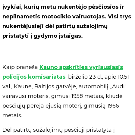
įvykiai, kurių metu nukentėjo pėsčiosios ir
nepilnametis motociklo vairuotojas. Visi trys
nukentėjusieji dėl patirtų sužalojimų
pristatyti į gydymo įstaigas.
Kaip praneša
Kauno apskrities vyriausiasis
policijos komisariatas
, birželio 23 d., apie 10.51
val., Kaune, Baltijos gatvėje, automobilį „Audi“
vairavusi moteris, gimusi 1958 metais, kliudė
pėsčiųjų perėja ėjusią moterį, gimusią 1966
metais.
Dėl patirtų sužalojimų pėsčioji pristatyta į