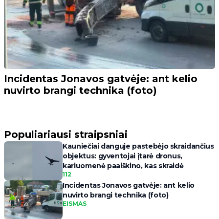
Incidentas Jonavos gatvėje: ant kelio
nuvirto brangi technika (foto)
Populiariausi straipsniai
Kauniečiai danguje pastebėjo skraidančius
objektus: gyventojai įtarė dronus,
kariuomenė paaiškino, kas skraidė
112
Incidentas Jonavos gatvėje: ant kelio
nuvirto brangi technika (foto)
EISMAS