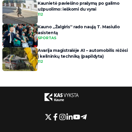
Kaunietė paviešino prašymą po galimo
užpuolimo: ieškomi du vyrai
112
Kauno „Žalgiris“ rado naują T. Masiulio
asistentą
SPORTAS
Avarija magistralėje A1 – automobilis rėžėsi
į kelininkų techniką (papildyta)
112