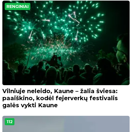
RENGINIAI
Vilniuje neleido, Kaune – žalia šviesa:
paaiškino, kodėl fejerverkų festivalis
galės vykti Kaune
112