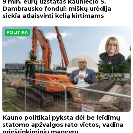
9 mln. eurų užstatas kauniečio S.
Dambrausko fondui: miškų urėdija
siekia atlaisvinti kelią kirtimams
POLITIKA
Kauno politikai pyksta dėl be leidimų
statomo apžvalgos rato vietos, vadina
priešrinkiminiu manevru