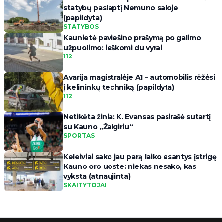
statybų paslaptį Nemuno saloje
(papildyta)
STATYBOS
Kaunietė paviešino prašymą po galimo
užpuolimo: ieškomi du vyrai
112
Avarija magistralėje A1 – automobilis rėžėsi
į kelininkų techniką (papildyta)
112
Netikėta žinia: K. Evansas pasirašė sutartį
su Kauno „Žalgiriu“
SPORTAS
Keleiviai sako jau parą laiko esantys įstrigę
Kauno oro uoste: niekas nesako, kas
vyksta (atnaujinta)
SKAITYTOJAI