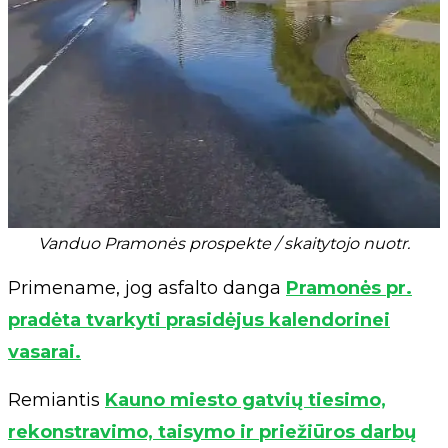
Vanduo Pramonės prospekte / skaitytojo nuotr.
Primename, jog asfalto danga
Pramonės pr.
pradėta tvarkyti prasidėjus kalendorinei
vasarai.
Remiantis
Kauno miesto gatvių tiesimo,
rekonstravimo, taisymo ir priežiūros darbų