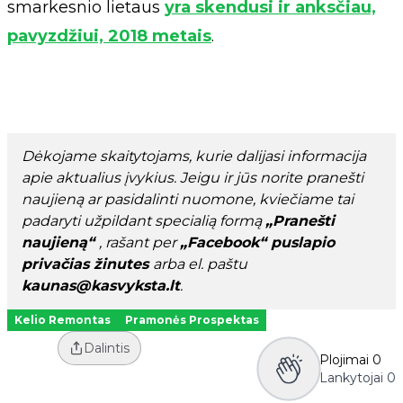
smarkesnio lietaus
yra skendusi ir anksčiau,
pavyzdžiui, 2018 metais
.
Dėkojame skaitytojams, kurie dalijasi informacija
apie aktualius įvykius. Jeigu ir jūs norite pranešti
naujieną ar pasidalinti nuomone, kviečiame tai
padaryti užpildant specialią formą
„Pranešti
naujieną“
, rašant per
„Facebook“ puslapio
privačias žinutes
arba el. paštu
kaunas@kasvyksta.lt
.
Kelio Remontas
Pramonės Prospektas
Dalintis
Plojimai
0
Lankytojai
0