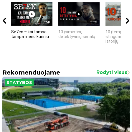
17:50
12:25
Se7en – kai tamsa
10 įsimintinų
10 įtemptų, k
tampa meno kūriniu
detektyvinių serialų
stingdančių k
istorijų
Rekomenduojame
Rodyti visus
STATYBOS