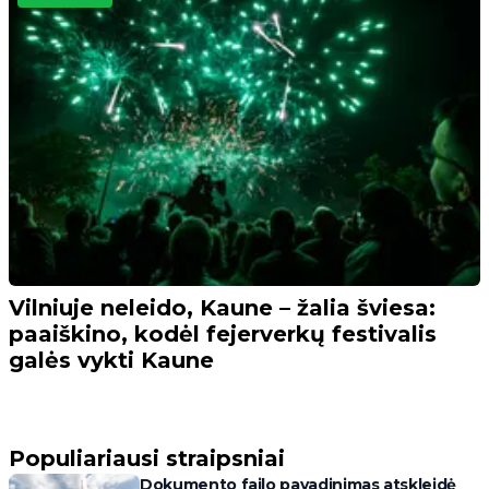
Vilniuje neleido, Kaune – žalia šviesa:
paaiškino, kodėl fejerverkų festivalis
galės vykti Kaune
Populiariausi straipsniai
Dokumento failo pavadinimas atskleidė