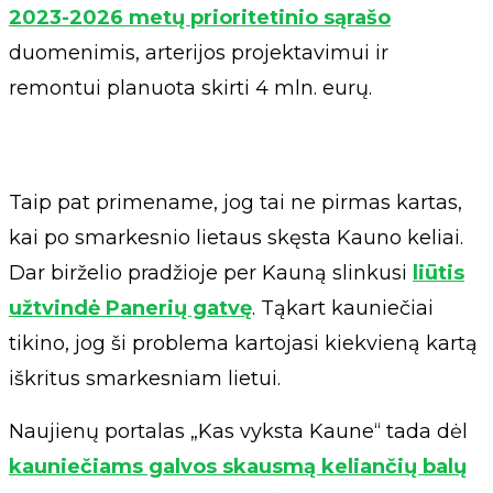
2023-2026 metų prioritetinio sąrašo
duomenimis, arterijos projektavimui ir
remontui planuota skirti 4 mln. eurų.
Taip pat primename, jog tai ne pirmas kartas,
kai po smarkesnio lietaus skęsta Kauno keliai.
Dar birželio pradžioje per Kauną slinkusi
liūtis
užtvindė Panerių gatvę
. Tąkart kauniečiai
tikino, jog ši problema kartojasi kiekvieną kartą
iškritus smarkesniam lietui.
Naujienų portalas „Kas vyksta Kaune“ tada dėl
kauniečiams galvos skausmą keliančių balų