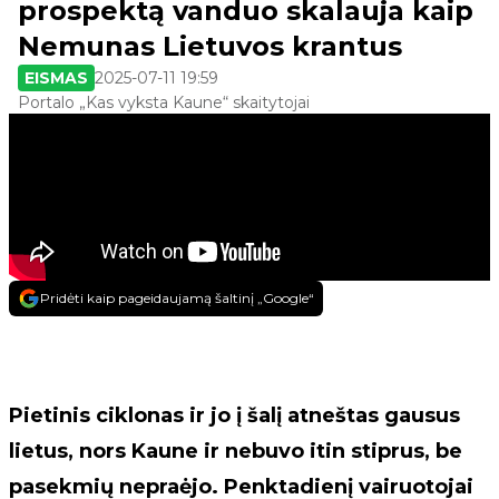
prospektą vanduo skalauja kaip
Nemunas Lietuvos krantus
EISMAS
2025-07-11 19:59
Portalo „Kas vyksta Kaune“ skaitytojai
Pridėti kaip pageidaujamą šaltinį „Google“
Pietinis ciklonas ir jo į šalį atneštas gausus
lietus, nors Kaune ir nebuvo itin stiprus, be
pasekmių nepraėjo. Penktadienį vairuotojai