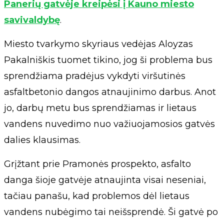
Panerių gatvėje kreipėsi į Kauno miesto
savivaldybę
.
Miesto tvarkymo skyriaus vedėjas Aloyzas
Pakalniškis tuomet tikino, jog ši problema bus
sprendžiama pradėjus vykdyti viršutinės
asfaltbetonio dangos atnaujinimo darbus. Anot
jo, darbų metu bus sprendžiamas ir lietaus
vandens nuvedimo nuo važiuojamosios gatvės
dalies klausimas.
Grįžtant prie Pramonės prospekto, asfalto
danga šioje gatvėje atnaujinta visai neseniai,
tačiau panašu, kad problemos dėl lietaus
vandens nubėgimo tai neišsprendė. Ši gatvė po