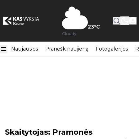
23
°C
Cloudy
Naujausios
Pranešk naujieną
Fotogalerijos
R
Skaitytojas: Pramonės