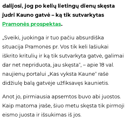
dalijosi, jog po kelių lietingų dienų skęsta
judri Kauno gatvė – ką tik sutvarkytas
Pramonės prospektas
.
„Sveiki, juokinga ir tuo pačiu absurdiška
situacija Pramonės pr. Vos tik keli lašiukai
iškrito kritulių ir ką tik sutvarkyta gatvė, galimai
dar net nepriduota, jau skęsta“, – apie 18 val.
naujienų portalui „Kas vyksta Kaune“ rašė
didžiulę balą gatvėje užfiksavęs kaunietis.
Anot jo, pirmiausia apsemtos buvo abi juostos.
Kaip matoma įraše, šiuo metu skęsta tik pirmoji
eismo juosta ir išsukimas iš jos.