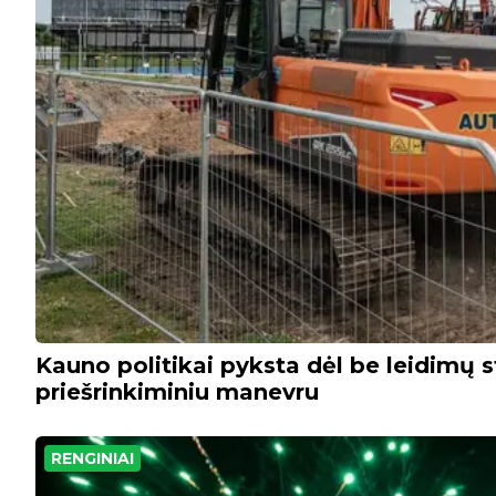
Kauno politikai pyksta dėl be leidimų 
priešrinkiminiu manevru
RENGINIAI