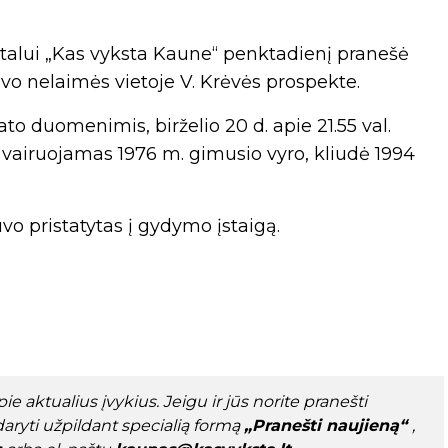
ortalui „Kas vyksta Kaune“ penktadienį pranešė
savo nelaimės vietoje V. Krėvės prospekte.
ato duomenimis, birželio 20 d. apie 21.55 val.
, vairuojamas 1976 m. gimusio vyro, kliudė 1994
uvo pristatytas į gydymo įstaigą.
e aktualius įvykius. Jeigu ir jūs norite pranešti
aryti užpildant specialią formą
„Pranešti naujieną“
,