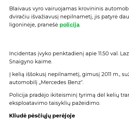
Blaivaus vyro vairuojamas krovininis automobili
dviračiu išvažiavusį nepilnametį, jis patyrė 
ligoninėje, pranešė
policija
.
Incidentas įvyko penktadienį apie 11.50 val. Lazd
Snaigyno kaime.
Į kelią iššokusį nepilnametį, gimusį 2011 m., s
automobilį „Mercedes Benz“.
Policija pradėjo ikiteisminį tyrimą dėl kelių
eksploatavimo taisyklių pažeidimo.
Kliudė pėsčiųjų perėjoje