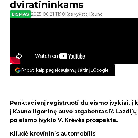
dviratininkams
EISMAS
2025-06-21 11:10
Kas vyksta Kaune
Pridėti kaip pageidaujamą šaltinį „Google“
Penktadienį registruoti du eismo įvykiai, į 
į Kauno ligoninę buvo atgabentas iš Lazdijų 
po eismo įvykio V. Krėvės prospekte.
Kliudė krovininis automobilis