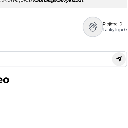
s
arba el. paštu
kaunas@kasvyksta.lt
.
Plojimai
0
Lankytojai
0
eo