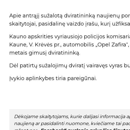
Apie antrąjį sužalotą dviratininką naujienų p
skaitytojai, pasidalinę vaizdo įrašu, kurį užfik
Kauno apskrities vyriausiojo policijos komisari
Kaune, V. Krėvės pr., automobilis „Opel Zafira“
metais gimusį dviratininką.
Dėl patirtų sužalojimų dviratį vairavęs vyras b
Įvykio aplinkybes tiria pareigūnai.
Dėkojame skaitytojams, kurie dalijasi informacija api
naujieną ar pasidalinti nuomone, kviečiame tai pad