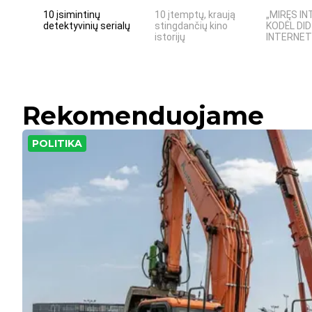
10 įsimintinų
10 įtemptų, kraują
„MIRĘS IN
detektyvinių serialų
stingdančių kino
KODĖL DID
istorijų
INTERNETO
Rekomenduojame
POLITIKA