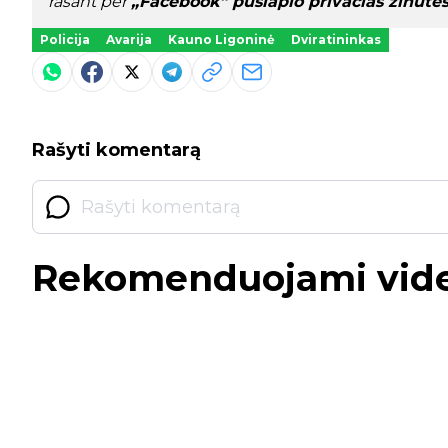
rašant per
„Facebook“ puslapio privačias žinute
Policija
Avarija
Kauno Ligoninė
Dviratininkas
Rašyti komentarą
Rekomenduojami vid