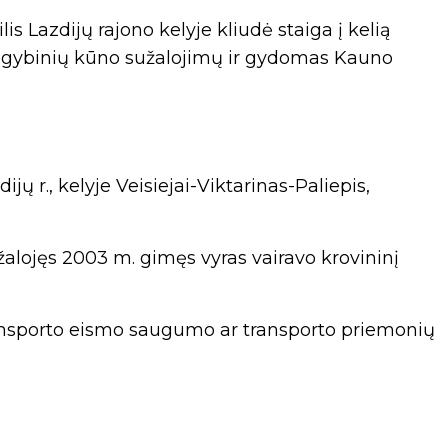
s Lazdijų rajono kelyje kliudė staiga į kelią
daugybinių kūno sužalojimų ir gydomas Kauno
ijų r., kelyje Veisiejai-Viktarinas-Paliepis,
užalojęs 2003 m. gimęs vyras vairavo krovininį
 transporto eismo saugumo ar transporto priemonių