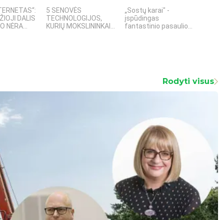
TERNETAS“:
5 SENOVĖS
„Sostų karai" -
4 PA
ŽIOJI DALIS
TECHNOLOGIJOS,
įspūdingas
TECH
 NĖRA...
KURIŲ MOKSLININKAI...
fantastinio pasaulio...
KURI
Rodyti visus