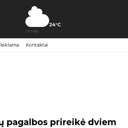
24
°C
Cloudy
Reklama
Kontaktai
 pagalbos prireikė dviem