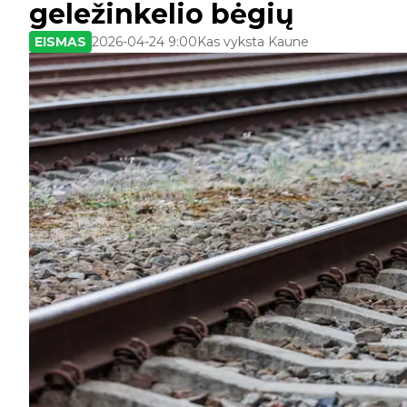
geležinkelio bėgių
EISMAS
2026-04-24 9:00
Kas vyksta Kaune