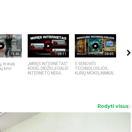
15:45
08:11
08:05
, kraują
„MIRĘS INTERNETAS“:
5 SENOVĖS
„Sost
ų kino
KODĖL DIDŽIOJI DALIS
TECHNOLOGIJOS,
įspū
INTERNETO NĖRA...
KURIŲ MOKSLININKAI...
fanta
Rodyti visus