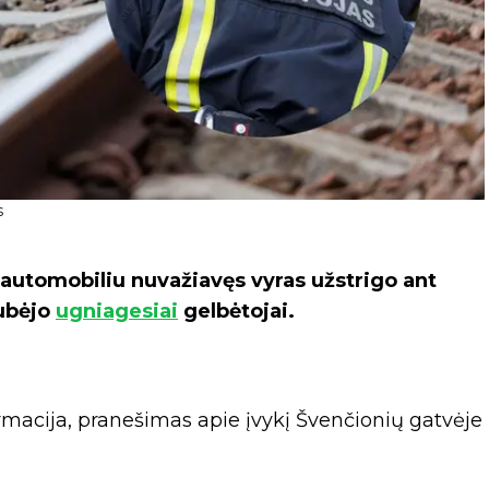
s
 automobiliu nuvažiavęs vyras užstrigo ant
kubėjo
ugniagesiai
gelbėtojai.
macija, pranešimas apie įvykį Švenčionių gatvėje