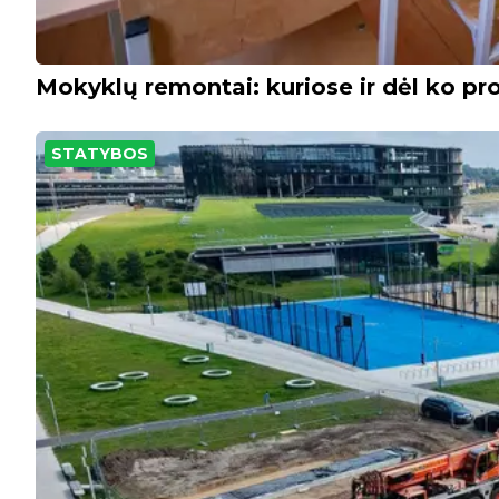
Mokyklų remontai: kuriose ir dėl ko pro
STATYBOS