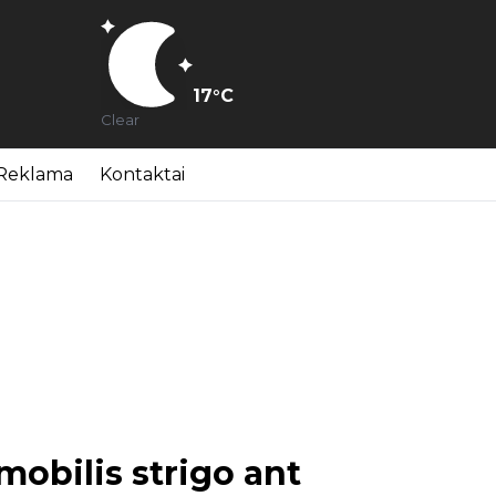
17
°C
Clear
Reklama
Kontaktai
obilis strigo ant