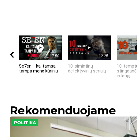
17:50
12:25
Se7en – kai tamsa
10 įsimintinų
10 įtemptų
tampa meno kūriniu
detektyvinių serialų
stingdanči
istorijų
Rekomenduojame
POLITIKA