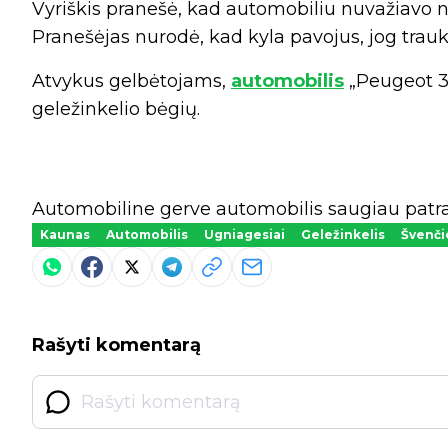
Vyriškis pranešė, kad automobiliu nuvažiavo nu
Pranešėjas nurodė, kad kyla pavojus, jog trauki
Atvykus gelbėtojams,
automobilis
„Peugeot 30
geležinkelio bėgių.
Automobiline gerve automobilis saugiau patrau
Kaunas
Automobilis
Ugniagesiai
Geležinkelis
Švenči
Rašyti komentarą