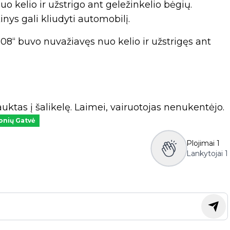
o kelio ir užstrigo ant geležinkelio bėgių.
nys gali kliudyti automobilį.
8“ buvo nuvažiavęs nuo kelio ir užstrigęs ant
ktas į šalikelę. Laimei, vairuotojas nenukentėjo.
onių Gatvė
Plojimai
1
Lankytojai
1