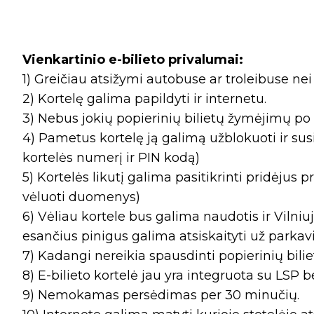
Vienkartinio e-bilieto privalumai:
1) Greičiau atsižymi autobuse ar troleibuse nei 
2) Kortelę galima papildyti ir internetu.
3) Nebus jokių popierinių bilietų žymėjimų po k
4) Pametus kortelę ją galimą užblokuoti ir susig
kortelės numerį ir PIN kodą)
5) Kortelės likutį galima pasitikrinti pridėjus 
vėluoti duomenys)
6) Vėliau kortele bus galima naudotis ir Vilniu
esančius pinigus galima atsiskaityti už parkav
7) Kadangi nereikia spausdinti popierinių bili
8) E-bilieto kortelė jau yra integruota su LSP b
9) Nemokamas persėdimas per 30 minučių.