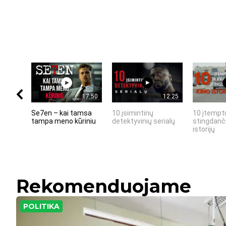
17:50
12:25
Se7en – kai tamsa
10 įsimintinų
10 įtemptų
tampa meno kūriniu
detektyvinių serialų
stingdanči
istorijų
Rekomenduojame
POLITIKA