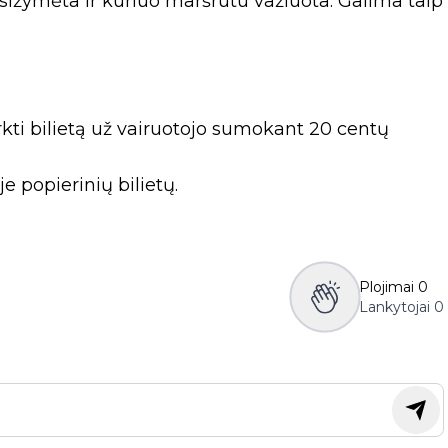
atsižymėta ir kuriuo maršrutu važiuota. Galima taip
irkti bilietą už vairuotojo sumokant 20 centų
e popierinių bilietų.
Plojimai
0
Lankytojai
0