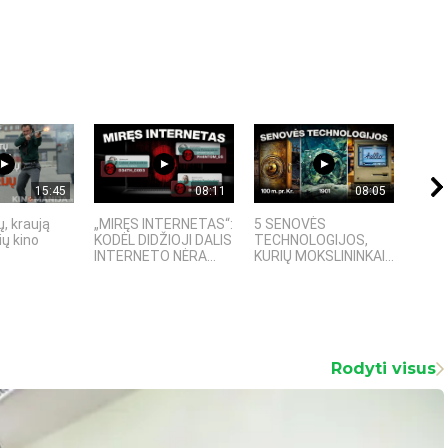
15:45
08:11
08:05
, kraują
„MIRĘS INTERNETAS“:
5 SENOVĖS
„Sost
ų kino
KODĖL DIDŽIOJI DALIS
TECHNOLOGIJOS,
įspū
INTERNETO NĖRA...
KURIŲ MOKSLININKAI...
fanta
Rodyti visus