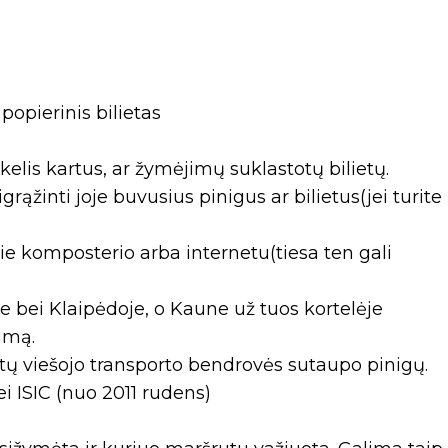
popierinis bilietas
elis kartus, ar žymėjimų suklastotų bilietų.
rąžinti joje buvusius pinigus ar bilietus(jei turite
prie komposterio arba internetu(tiesa ten gali
je bei Klaipėdoje, o Kaune už tuos kortelėje
imą.
etų viešojo transporto bendrovės sutaupo pinigų.
ei ISIC (nuo 2011 rudens)