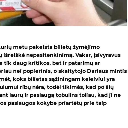
kurių metu pakeista bilietų žymėjimo
ų išreiškė nepasitenkinimą. Vakar, įsivyravus
 tik daug kritikos, bet ir patarimų ar
eriau nei popierinis, o skaitytojo Dariaus mintis
mėt, koks bilietas sąžiningam keleiviui yra
bulumui ribų nėra, todėl tikimės, kad po šių
 laurų ir paslaugą tobulins toliau, kad ji ne
mos paslaugos kokybe priartėtų prie taip