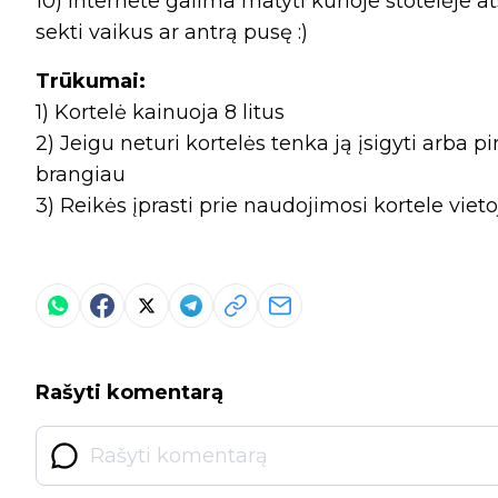
10) Internete galima matyti kurioje stotelėje 
sekti vaikus ar antrą pusę :)
Trūkumai:
1) Kortelė kainuoja 8 litus
2) Jeigu neturi kortelės tenka ją įsigyti arba p
brangiau
3) Reikės įprasti prie naudojimosi kortele vietoj
Rašyti komentarą