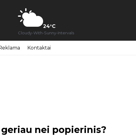
24
°C
Cloudy-With-Sunny-Intervals
Reklama
Kontaktai
 geriau nei popierinis?