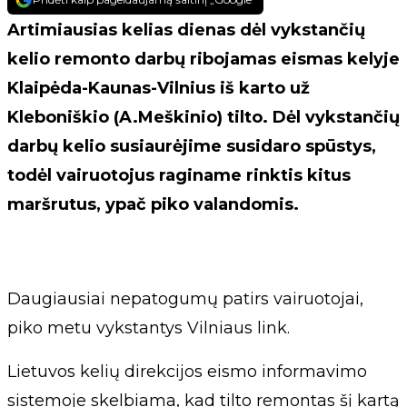
Artimiausias kelias dienas dėl vykstančių
kelio remonto darbų ribojamas eismas kelyje
Klaipėda-Kaunas-Vilnius iš karto už
Kleboniškio (A.Meškinio) tilto. Dėl vykstančių
darbų kelio susiaurėjime susidaro spūstys,
todėl vairuotojus raginame rinktis kitus
maršrutus, ypač piko valandomis.
Daugiausiai nepatogumų patirs vairuotojai,
piko metu vykstantys Vilniaus link.
Lietuvos kelių direkcijos eismo informavimo
sistemoje skelbiama, kad tilto remontas šį kartą