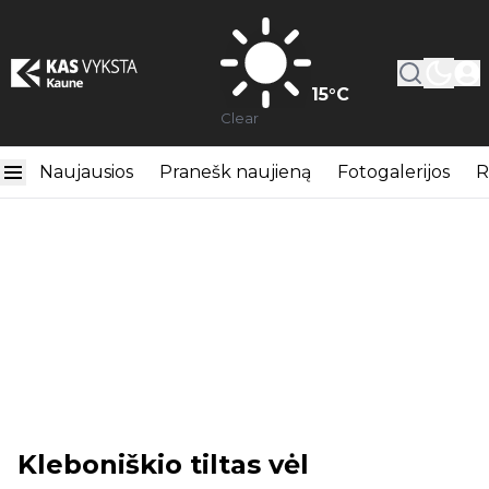
15
°C
Clear
Naujausios
Pranešk naujieną
Fotogalerijos
R
Kleboniškio tiltas vėl