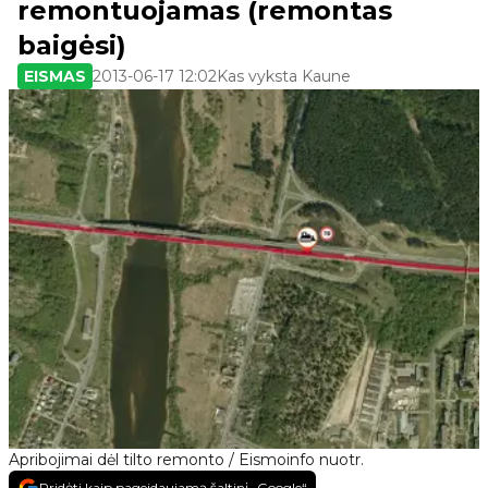
remontuojamas (remontas
baigėsi)
EISMAS
2013-06-17 12:02
Kas vyksta Kaune
Apribojimai dėl tilto remonto / Eismoinfo nuotr.
Pridėti kaip pageidaujamą šaltinį „Google“