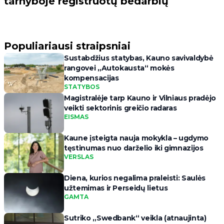
tarnyboje registruotų bedarbių
Populiariausi straipsniai
Sustabdžius statybas, Kauno savivaldybė
rangovei „Autokausta“ mokės
kompensacijas
STATYBOS
Magistralėje tarp Kauno ir Vilniaus pradėjo
veikti sektorinis greičio radaras
EISMAS
Kaune įsteigta nauja mokykla – ugdymo
tęstinumas nuo darželio iki gimnazijos
VERSLAS
Diena, kurios negalima praleisti: Saulės
užtemimas ir Perseidų lietus
GAMTA
Sutriko „Swedbank“ veikla (atnaujinta)