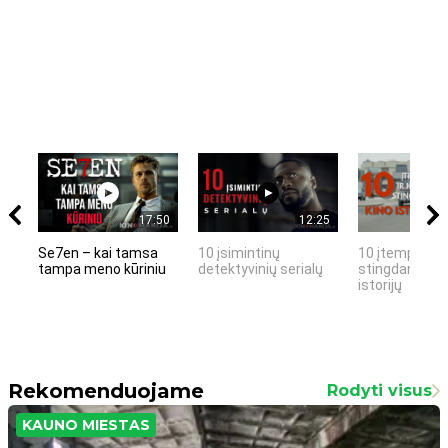
17:50
12:25
Se7en – kai tamsa
10 įsimintinų
10 įtemptų, k
tampa meno kūriniu
detektyvinių serialų
stingdančių k
istorijų
Rekomenduojame
Rodyti visus
KAUNO MIESTAS