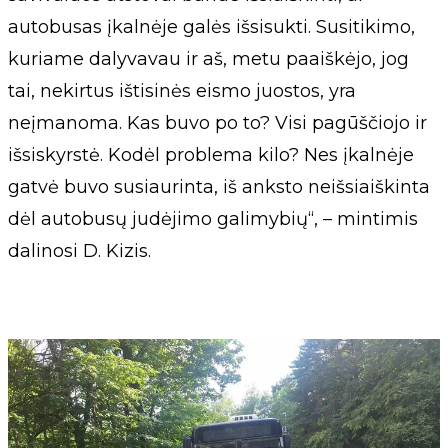
autobusas įkalnėje galės išsisukti. Susitikimo,
kuriame dalyvavau ir aš, metu paaiškėjo, jog
tai, nekirtus ištisinės eismo juostos, yra
neįmanoma. Kas buvo po to? Visi pagūščiojo ir
išsiskyrstė. Kodėl problema kilo? Nes įkalnėje
gatvė buvo susiaurinta, iš anksto neišsiaiškinta
dėl autobusų judėjimo galimybių“, – mintimis
dalinosi D. Kizis.