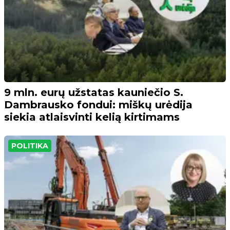
9 mln. eurų užstatas kauniečio S.
Dambrausko fondui: miškų urėdija
siekia atlaisvinti kelią kirtimams
POLITIKA