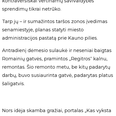
kontraversiškai vertinamų savivaldybės
sprendimų tikrai netrūko.
Tarp jų – ir sumažintos taršos zonos įvedimas
senamiestyje, planas statyti miesto
administracijos pastatą prie Kauno pilies.
Antradienį dėmesio sulaukė ir neseniai baigtas
Romainių gatvės, pramintos „Regitros“ kalnu,
remontas. Šio remonto metu, be kitų padarytų
darbų, buvo susiaurinta gatvė, padarytas platus
šaligatvis.
Nors idėja skamba gražiai, portalas „Kas vyksta