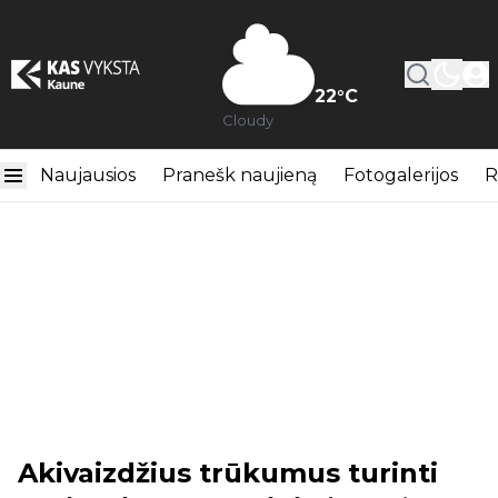
22
°C
Cloudy
Naujausios
Pranešk naujieną
Fotogalerijos
R
Akivaizdžius trūkumus turinti