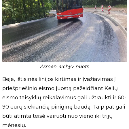
Asmen. archyv. nuotr.
Beje, ištisinės linijos kirtimas ir įvažiavimas į
priešpriešinio eismo juostą pažeidžiant Kelių
eismo taisyklių reikalavimus gali užtraukti ir 60-
90 eurų siekiančią piniginę baudą. Taip pat gali
būti atimta teisė vairuoti nuo vieno iki trijų
mėnesių.