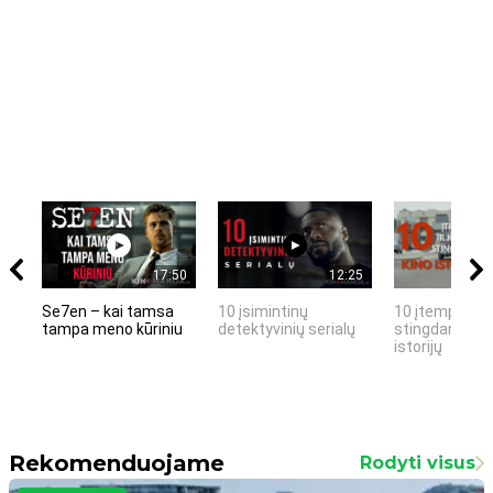
17:50
12:25
Se7en – kai tamsa
10 įsimintinų
10 įtemptų, k
tampa meno kūriniu
detektyvinių serialų
stingdančių k
istorijų
Rekomenduojame
Rodyti visus