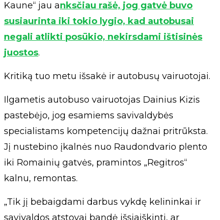
Kaune“ jau a
nksčiau rašė, jog gatvė buvo
susiaurinta iki tokio lygio, kad autobusai
negali atlikti posūkio, nekirsdami ištisinės
juostos
.
Kritiką tuo metu išsakė ir autobusų vairuotojai.
Ilgametis autobuso vairuotojas Dainius Kizis
pastebėjo, jog esamiems savivaldybės
specialistams kompetencijų dažnai pritrūksta.
Jį nustebino įkalnės nuo Raudondvario plento
iki Romainių gatvės, pramintos „Regitros“
kalnu, remontas.
„Tik jį bebaigdami darbus vykdę kelininkai ir
savivaldos atstovai bandė išsiaiškinti, ar