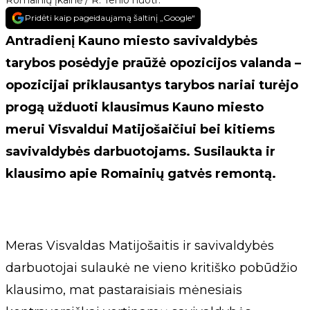
Romainių įkalnė / R. Tenio nuotr.
Pridėti kaip pageidaujamą šaltinį „Google“
Antradienį Kauno miesto savivaldybės
tarybos posėdyje praūžė opozicijos valanda –
opozicijai priklausantys tarybos nariai turėjo
progą užduoti klausimus Kauno miesto
merui Visvaldui Matijošaičiui bei kitiems
savivaldybės darbuotojams. Susilaukta ir
klausimo apie Romainių gatvės remontą.
Meras Visvaldas Matijošaitis ir savivaldybės
darbuotojai sulaukė ne vieno kritiško pobūdžio
klausimo, mat pastaraisiais mėnesiais