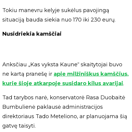
Tokiu manevru kelyje sukėlus pavojingą
situaciją bauda siekia nuo 170 iki 230 eurų.
Nusidriekia kamščiai
Anksčiau „Kas vyksta Kaune“ skaitytojai buvo
ne kartą pranešę ir
apie milžiniškus kamščius,
kurie šioje atkarpoje susidaro kilus avarijai
.
Tad tarybos narė, konservatorė Rasa Duobaitė
Bumbulienė paklausė administracijos
direktoriaus Tado Meteliono, ar planuojama šią
gatvę taisyti.