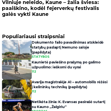
Vilniuje neleido, Kaune – žalia šviesa:
paaiškino, kodėl fejerverkų festivalis
galės vykti Kaune
Populiariausi straipsniai
Dokumento failo pavadinimas atskleidė
statybų paslaptį Nemuno saloje
(papildyta)
STATYBOS
Kaunietė paviešino prašymą po galimo
užpuolimo: ieškomi du vyrai
112
Avarija magistralėje A1 – automobilis rėžėsi
į kelininkų techniką (papildyta)
112
Netikėta žinia: K. Evansas pasirašė sutartį
su Kauno „Žalgiriu“