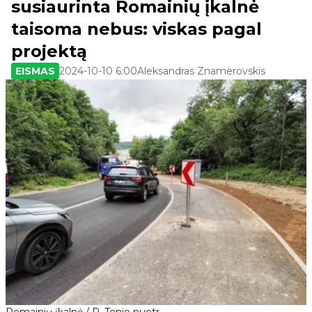
susiaurinta Romainių įkalnė
taisoma nebus: viskas pagal
projektą
EISMAS
2024-10-10 6:00
Aleksandras Znamerovskis