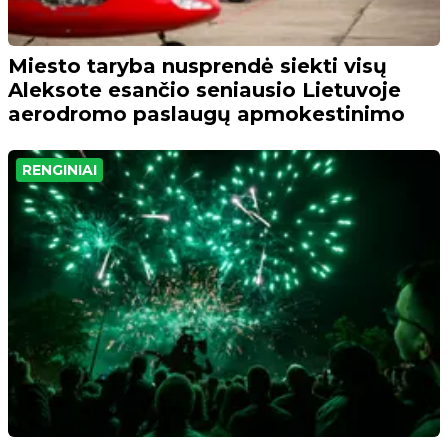
Miesto taryba nusprendė siekti visų
Aleksote esančio seniausio Lietuvoje
aerodromo paslaugų apmokestinimo
RENGINIAI