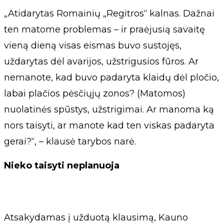
„Atidarytas Romainių „Regitros“ kalnas. Dažnai
ten matome problemas – ir praėjusią savaitę
vieną dieną visas eismas buvo sustojęs,
uždarytas dėl avarijos, užstrigusios fūros. Ar
nemanote, kad buvo padaryta klaidų dėl pločio,
labai plačios pėsčiųjų zonos? (Matomos)
nuolatinės spūstys, užstrigimai. Ar manoma ką
nors taisyti, ar manote kad ten viskas padaryta
gerai?“, – klausė tarybos narė.
Nieko taisyti neplanuoja
Atsakydamas į užduotą klausimą, Kauno