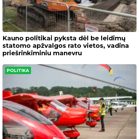
Kauno politikai pyksta dėl be leidimų
statomo apžvalgos rato vietos, vadina
priešrinkiminiu manevru
POLITIKA