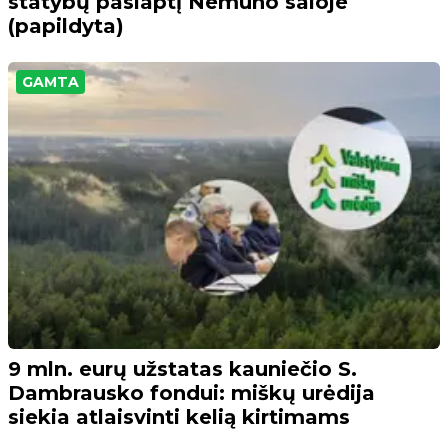
statybų paslaptį Nemuno saloje
(papildyta)
GAMTA
9 mln. eurų užstatas kauniečio S.
Dambrausko fondui: miškų urėdija
siekia atlaisvinti kelią kirtimams