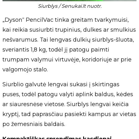
Siurblys / Senukai.lt nuotr.
„Dyson“ PencilVac tinka greitam tvarkymuisi,
kai reikia susiurbti trupinius, dulkes ar smulkius
nešvarumus. Tai lengvas dulkių siurblys-šluota,
sveriantis 1,8 kg, todėl jį patogu paimti
trumpam valymui virtuvėje, koridoriuje ar prie
valgomojo stalo.
Siurblio galvutė lengvai sukasi į skirtingas
puses, todėl patogu valyti aplink baldus, kėdes
ar siauresnėse vietose. Siurblys lengvai keičia
kryptį, tad paprasčiau pasiekti kampus ar vietas
po žemesniais baldais.