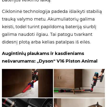
baterijos veikimo laiką.
Cikloninė technologija padeda išlaikyti stabilią
trauką valymo metu. Akumuliatorių galima
keisti, todėl turint papildomą bateriją siurblį
galima naudoti ilgiau. Tai patogu tvarkant
didesnį plotą arba kelias patalpas iš eilės.
Augintinių plaukams ir kasdieniams
nešvarumams: „Dyson“ V16 Piston Animal