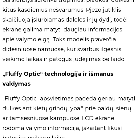
Šis siurblys surenka trupinius, plaukus, dulkes ir
kitus kasdienius nešvarumus. Pjezo jutiklis
skaičiuoja įsiurbiamas daleles ir jų dydį, todėl
ekrane galima matyti daugiau informacijos
apie valymo eigą. Toks modelis praverčia
didesniuose namuose, kur svarbus ilgesnis
veikimo laikas ir patogus judėjimas be laido.
„Fluffy Optic“ technologija ir išmanus
valdymas
„Fluffy Optic“ apšvietimas padeda geriau matyti
dulkes ant kietų grindų, ypač prie baldų, sienų
ar tamsesniuose kampuose. LCD ekrane
rodoma valymo informacija, įskaitant likusį