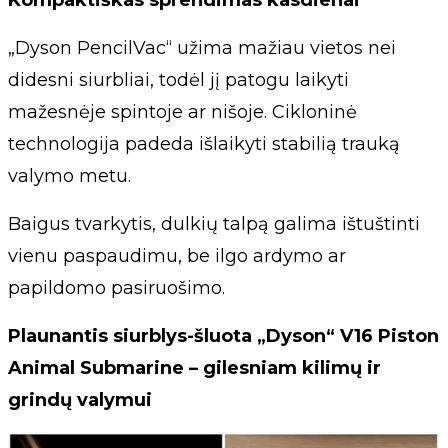
Kompaktiškas sprendimas kasdienai
„Dyson PencilVac“ užima mažiau vietos nei
didesni siurbliai, todėl jį patogu laikyti
mažesnėje spintoje ar nišoje. Cikloninė
technologija padeda išlaikyti stabilią trauką
valymo metu.
Baigus tvarkytis, dulkių talpą galima ištuštinti
vienu paspaudimu, be ilgo ardymo ar
papildomo pasiruošimo.
Plaunantis siurblys-šluota „Dyson“ V16 Piston
Animal Submarine – gilesniam kilimų ir
grindų valymui