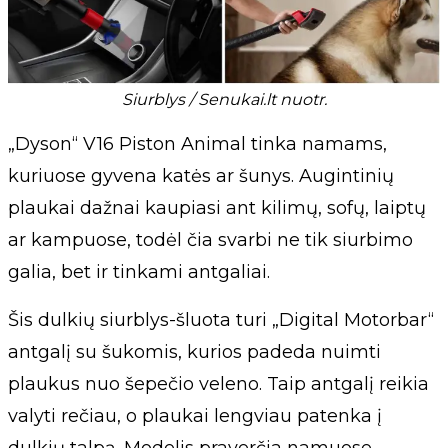
Siurblys / Senukai.lt nuotr.
„Dyson“ V16 Piston Animal tinka namams,
kuriuose gyvena katės ar šunys. Augintinių
plaukai dažnai kaupiasi ant kilimų, sofų, laiptų
ar kampuose, todėl čia svarbi ne tik siurbimo
galia, bet ir tinkami antgaliai.
Šis dulkių siurblys-šluota turi „Digital Motorbar“
antgalį su šukomis, kurios padeda nuimti
plaukus nuo šepečio veleno. Taip antgalį reikia
valyti rečiau, o plaukai lengviau patenka į