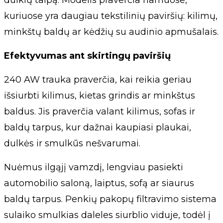
dulkių talpą. Modelis praverčia namuose,
kuriuose yra daugiau tekstilinių paviršių: kilimų,
minkštų baldų ar kėdžių su audinio apmušalais.
Efektyvumas ant skirtingų paviršių
240 AW trauka praverčia, kai reikia geriau
išsiurbti kilimus, kietas grindis ar minkštus
baldus. Jis praverčia valant kilimus, sofas ir
baldų tarpus, kur dažnai kaupiasi plaukai,
dulkės ir smulkūs nešvarumai.
Nuėmus ilgąjį vamzdį, lengviau pasiekti
automobilio saloną, laiptus, sofą ar siaurus
baldų tarpus. Penkių pakopų filtravimo sistema
sulaiko smulkias daleles siurblio viduje, todėl į