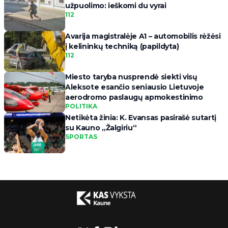
užpuolimo: ieškomi du vyrai
112
Avarija magistralėje A1 – automobilis rėžėsi
į kelininkų techniką (papildyta)
112
Miesto taryba nusprendė siekti visų
Aleksote esančio seniausio Lietuvoje
aerodromo paslaugų apmokestinimo
POLITIKA
Netikėta žinia: K. Evansas pasirašė sutartį
su Kauno „Žalgiriu“
SPORTAS