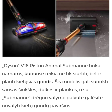
„Dyson“ V16 Piston Animal Submarine tinka
namams, kuriuose reikia ne tik siurbti, bet ir
plauti kietąsias grindis. Šis modelis gali surinkti
sausas šiukšles, dulkes ir plaukus, o su
„Submarine“ drėgno valymo galvute galėsite
nuvalyti kietų grindų paviršius.