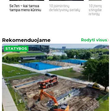
Se7en – kai tamsa
10 įsimintinų
10 įtemptų, k
tampa meno kūriniu
detektyvinių serialų
stingdančių k
istorijų
Rekomenduojame
Rodyti visus
STATYBOS