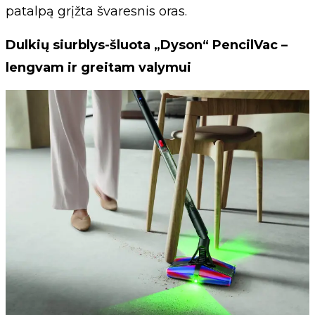
patalpą grįžta švaresnis oras.
Dulkių siurblys-šluota „Dyson“ PencilVac –
lengvam ir greitam valymui