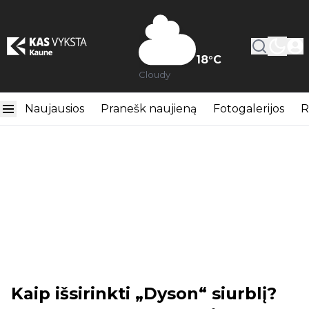
18
°C
Cloudy
Naujausios
Pranešk naujieną
Fotogalerijos
R
Kaip išsirinkti „Dyson“ siurblį?