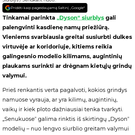
Siurblys / Senukai.lt nuotr.
Pridėti kaip pageidaujamą šaltinį „Google“
Tinkamai parinkta
„Dyson“ siurblys
gali
palengvinti kasdienę namų priežiūrą.
Vieniems svarbiausia greitai susiurbti dulkes
virtuvėje ar koridoriuje, kitiems reikia
galingesnio modelio kilimams, augintinių
plaukams surinkti ar drėgnam kietųjų grindų
valymui.
Prieš renkantis verta pagalvoti, kokios grindys
namuose vyrauja, ar yra kilimų, augintinių,
vaikų ir kiek ploto dažniausiai tenka tvarkyti.
„Senukuose“ galima rinktis iš skirtingų „Dyson“
modelių – nuo lengvo siurblio greitam valymui