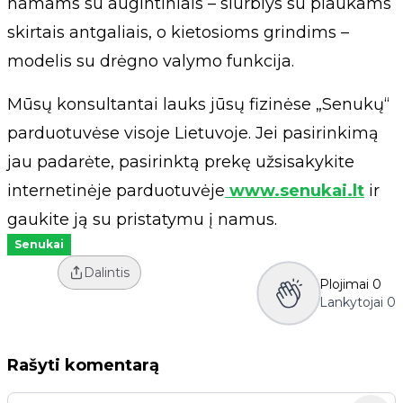
namams su augintiniais – siurblys su plaukams
skirtais antgaliais, o kietosioms grindims –
modelis su drėgno valymo funkcija.
Mūsų konsultantai lauks jūsų fizinėse „Senukų“
parduotuvėse visoje Lietuvoje. Jei pasirinkimą
jau padarėte, pasirinktą prekę užsisakykite
internetinėje parduotuvėje
www.senukai.lt
ir
gaukite ją su pristatymu į namus.
Senukai
Dalintis
Plojimai
0
Lankytojai
0
Rašyti komentarą