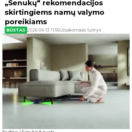
„Senukų“ rekomendacijos
skirtingiems namų valymo
poreikiams
BŪSTAS
2026-06-13 11:56
Užsakomasis turinys