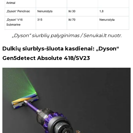
„Dyson“ siurblių palyginimas / Senukai.lt nuotr.
Dulkių siurblys-šluota kasdienai: „Dyson“
Gen5detect Absolute 418/SV23