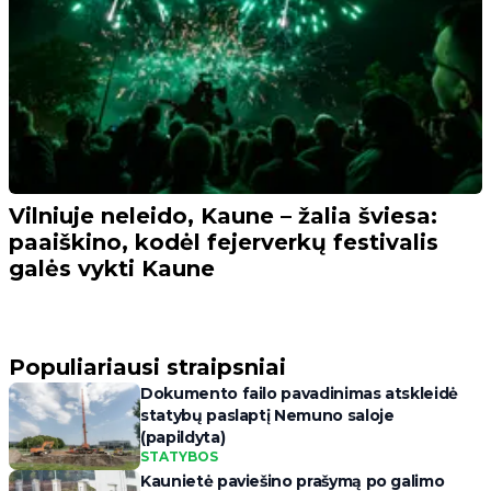
Vilniuje neleido, Kaune – žalia šviesa:
paaiškino, kodėl fejerverkų festivalis
galės vykti Kaune
Populiariausi straipsniai
Dokumento failo pavadinimas atskleidė
statybų paslaptį Nemuno saloje
(papildyta)
STATYBOS
Kaunietė paviešino prašymą po galimo