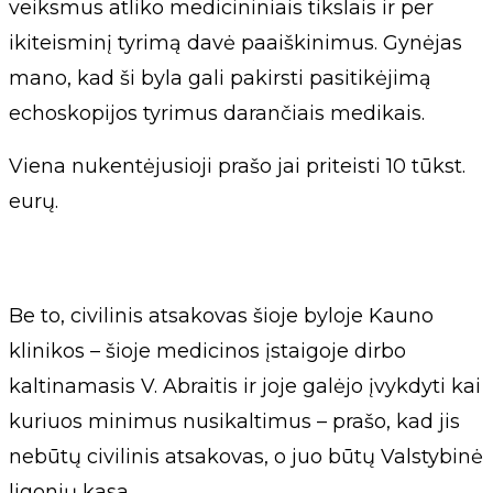
veiksmus atliko medicininiais tikslais ir per
ikiteisminį tyrimą davė paaiškinimus. Gynėjas
mano, kad ši byla gali pakirsti pasitikėjimą
echoskopijos tyrimus darančiais medikais.
Viena nukentėjusioji prašo jai priteisti 10 tūkst.
eurų.
Be to, civilinis atsakovas šioje byloje Kauno
klinikos – šioje medicinos įstaigoje dirbo
kaltinamasis V. Abraitis ir joje galėjo įvykdyti kai
kuriuos minimus nusikaltimus – prašo, kad jis
nebūtų civilinis atsakovas, o juo būtų Valstybinė
ligonių kasa.