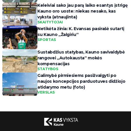
Keleiviai sako jau parą laiko esantys įstrigę
Kauno oro uoste: niekas nesako, kas
vyksta (atnaujinta)
SKAITYTOJAI
Netikėta žinia: K. Evansas pasirašė sutartį
su Kauno „Žalgiriu“
SPORTAS
Sustabdžius statybas, Kauno savivaldybė
rangovei „Autokausta“ mokės
kompensacijas
STATYBOS
Galimybė pirmiesiems pasižvalgyti po
naujos koncepcijos parduotuves didžiojo
atidarymo metu (foto)
VERSLAS