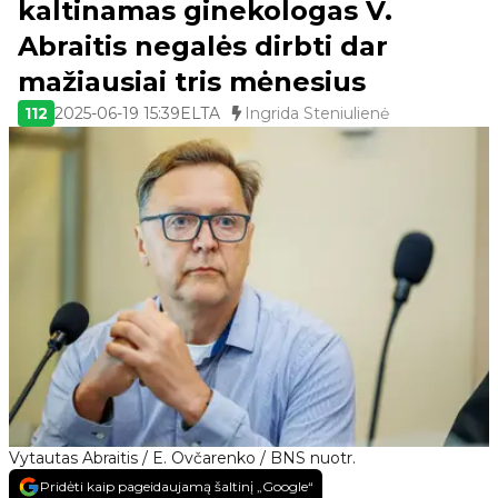
kaltinamas ginekologas V.
Abraitis negalės dirbti dar
mažiausiai tris mėnesius
112
2025-06-19 15:39
ELTA
Ingrida Steniulienė
Vytautas Abraitis / E. Ovčarenko / BNS nuotr.
Pridėti kaip pageidaujamą šaltinį „Google“