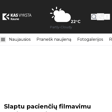
22
°C
Partly-Cloudy
Naujausios
Pranešk naujieną
Fotogalerijos
R
Slaptu pacienčių filmavimu