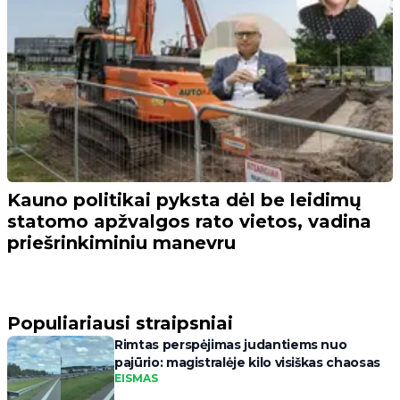
Kauno politikai pyksta dėl be leidimų
statomo apžvalgos rato vietos, vadina
priešrinkiminiu manevru
Populiariausi straipsniai
Rimtas perspėjimas judantiems nuo
pajūrio: magistralėje kilo visiškas chaosas
EISMAS