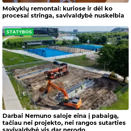
Mokyklų remontai: kuriose ir dėl ko
procesai stringa, savivaldybė nuskelbia
STATYBOS
Darbai Nemuno saloje eina į pabaigą,
tačiau nei projekto, nei rangos sutarties
savivaldybė vis dar nerodo