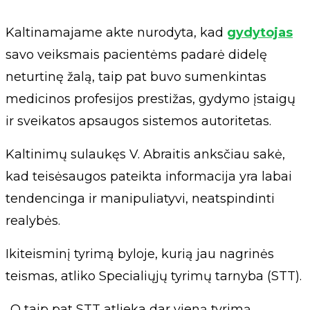
Kaltinamajame akte nurodyta, kad
gydytojas
savo veiksmais pacientėms padarė didelę
neturtinę žalą, taip pat buvo sumenkintas
medicinos profesijos prestižas, gydymo įstaigų
ir sveikatos apsaugos sistemos autoritetas.
Kaltinimų sulaukęs V. Abraitis anksčiau sakė,
kad teisėsaugos pateikta informacija yra labai
tendencinga ir manipuliatyvi, neatspindinti
realybės.
Ikiteisminį tyrimą byloje, kurią jau nagrinės
teismas, atliko Specialiųjų tyrimų tarnyba (STT).
„O taip pat STT atlieka dar vieną tyrimą,