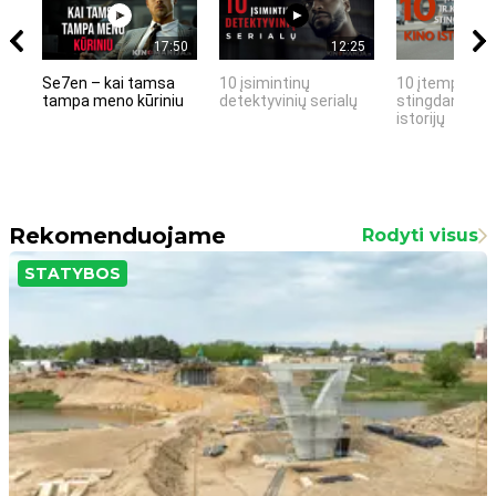
17:50
12:25
Se7en – kai tamsa
10 įsimintinų
10 įtemptų, k
tampa meno kūriniu
detektyvinių serialų
stingdančių k
istorijų
Rekomenduojame
Rodyti visus
STATYBOS