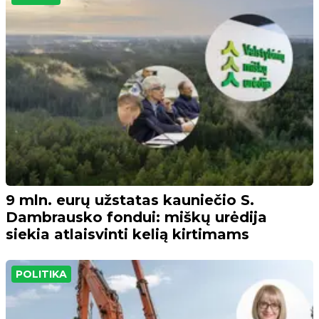
9 mln. eurų užstatas kauniečio S.
Dambrausko fondui: miškų urėdija
siekia atlaisvinti kelią kirtimams
POLITIKA