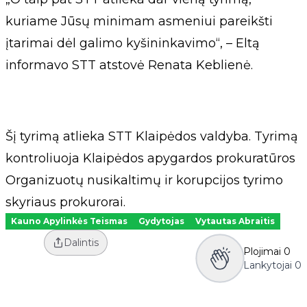
kuriame Jūsų minimam asmeniui pareikšti
įtarimai dėl galimo kyšininkavimo“, – Eltą
informavo STT atstovė Renata Keblienė.
Šį tyrimą atlieka STT Klaipėdos valdyba. Tyrimą
kontroliuoja Klaipėdos apygardos prokuratūros
Organizuotų nusikaltimų ir korupcijos tyrimo
skyriaus prokurorai.
Kauno Apylinkės Teismas
Gydytojas
Vytautas Abraitis
Dalintis
Plojimai
0
Lankytojai
0