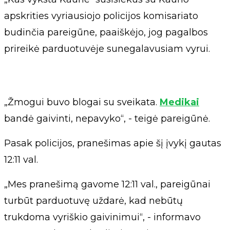
apskrities vyriausiojo policijos komisariato
budinčia pareigūne, paaiškėjo, jog pagalbos
prireikė parduotuvėje sunegalavusiam vyrui.
„Žmogui buvo blogai su sveikata.
Medikai
bandė gaivinti, nepavyko“, - teigė pareigūnė.
Pasak policijos, pranešimas apie šį įvykį gautas
12:11 val.
„Mes pranešimą gavome 12:11 val., pareigūnai
turbūt parduotuvę uždarė, kad nebūtų
trukdoma vyriškio gaivinimui“, - informavo