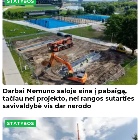
STATYBOS
Darbai Nemuno saloje eina į pabaigą,
tačiau nei projekto, nei rangos sutarties
savivaldybė vis dar nerodo
STATYBOS