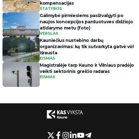
kompensacijas
STATYBOS
Galimybė pirmiesiems pasižvalgyti po
naujos koncepcijos parduotuves didžiojo
atidarymo metu (foto)
VERSLAS
Kauniečius nustebino darbų
organizavimas: ką tik sutvarkyta gatvė vėl
išrausta
EISMAS
Magistralėje tarp Kauno ir Vilniaus pradėjo
veikti sektorinis greičio radaras
EISMAS