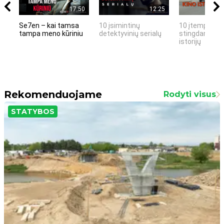
17:50
12:25
Se7en – kai tamsa
10 įsimintinų
10 įtemptų, k
tampa meno kūriniu
detektyvinių serialų
stingdančių k
istorijų
Rekomenduojame
Rodyti visus
STATYBOS