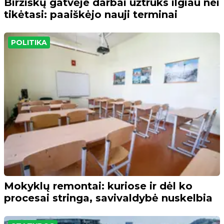
Biržiškų gatvėje darbai užtruks ilgiau nei
tikėtasi: paaiškėjo nauji terminai
POLITIKA
Mokyklų remontai: kuriose ir dėl ko
procesai stringa, savivaldybė nuskelbia