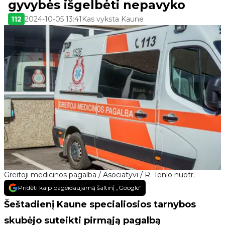
gyvybės išgelbėti nepavyko
112
2024-10-05 13:41
Kas vyksta Kaune
Greitoji medicinos pagalba / Asociatyvi / R. Tenio nuotr.
Pridėti kaip pageidaujamą šaltinį „Google“
Šeštadienį Kaune specialiosios tarnybos
skubėjo suteikti pirmąją pagalbą