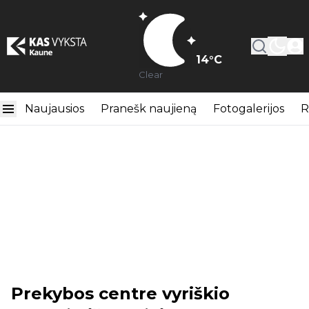
14
°C
Clear
Naujausios
Pranešk naujieną
Fotogalerijos
R
Prekybos centre vyriškio