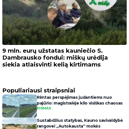
9 mln. eurų užstatas kauniečio S.
Dambrausko fondui: miškų urėdija
siekia atlaisvinti kelią kirtimams
Populiariausi straipsniai
Rimtas perspėjimas judantiems nuo
pajūrio: magistralėje kilo visiškas chaosas
EISMAS
Sustabdžius statybas, Kauno savivaldybė
rangovei „Autokausta“ mokės