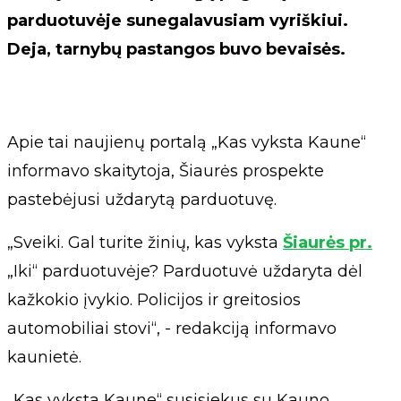
parduotuvėje sunegalavusiam vyriškiui.
Deja, tarnybų pastangos buvo bevaisės.
Apie tai naujienų portalą „Kas vyksta Kaune“
informavo skaitytoja, Šiaurės prospekte
pastebėjusi uždarytą parduotuvę.
„Sveiki. Gal turite žinių, kas vyksta
Šiaurės pr.
„Iki“ parduotuvėje? Parduotuvė uždaryta dėl
kažkokio įvykio. Policijos ir greitosios
automobiliai stovi“, - redakciją informavo
kaunietė.
„Kas vyksta Kaune“ susisiekus su Kauno