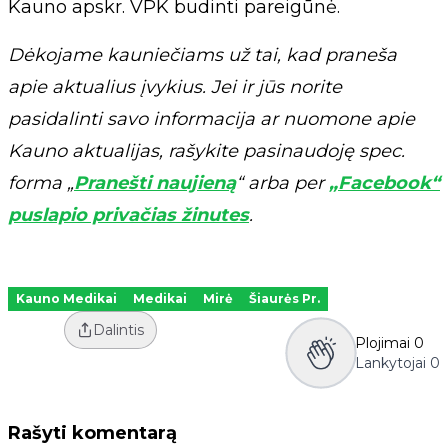
Kauno apskr. VPK budinti pareigūnė.
Dėkojame kauniečiams už tai, kad praneša
apie aktualius įvykius. Jei ir jūs norite
pasidalinti savo informacija ar nuomone apie
Kauno aktualijas, rašykite pasinaudoję spec.
forma „
Pranešti naujieną
“ arba per
„Facebook“
puslapio privačias žinutes
.
Kauno Medikai
Medikai
Mirė
Šiaurės Pr.
Dalintis
Plojimai
0
Lankytojai
0
Rašyti komentarą