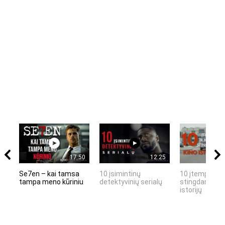
17:50
12:25
Se7en – kai tamsa
10 įsimintinų
10 įtemptų, k
tampa meno kūriniu
detektyvinių serialų
stingdančių k
istorijų