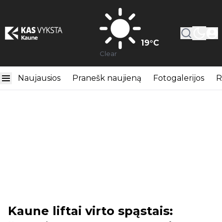
19
°C
Clear
Naujausios
Pranešk naujieną
Fotogalerijos
R
Kaune liftai virto spąstais: