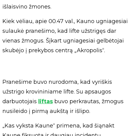
išlaisvino žmones.
Kiek vėliau, apie 00.47 val., Kauno ugniagesiai
sulaukė pranešimo, kad lifte užstrigęs dar
vienas žmogus. Šįkart ugniagesiai gelbėtojai
skubėjo į prekybos centrą „Akropolis“.
Pranešime buvo nurodoma, kad vyriškis
užstrigo krovininiame lifte. Su apsaugos
darbuotojais
liftas
buvo perkrautas, žmogus
nusileido į pirmą aukštą ir išlipo.
„Kas vyksta Kaune“ primena, kad šiąnakt
Kaune fiksuota ir daugiau incidentų.