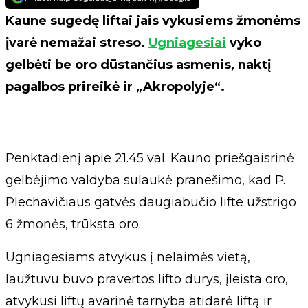
Kaune sugedę liftai jais vykusiems žmonėms
įvarė nemažai streso.
Ugniagesiai
vyko
gelbėti be oro dūstančius asmenis, naktį
pagalbos prireikė ir „Akropolyje“.
Penktadienį apie 21.45 val. Kauno priešgaisrinė
gelbėjimo valdyba sulaukė pranešimo, kad P.
Plechavičiaus gatvės daugiabučio lifte užstrigo
6 žmonės, trūksta oro.
Ugniagesiams atvykus į nelaimės vietą,
laužtuvu buvo pravertos lifto durys, įleista oro,
atvykusi liftų avarinė tarnyba atidarė liftą ir