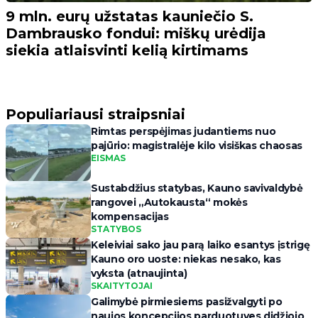
9 mln. eurų užstatas kauniečio S.
Dambrausko fondui: miškų urėdija
siekia atlaisvinti kelią kirtimams
Populiariausi straipsniai
Rimtas perspėjimas judantiems nuo
pajūrio: magistralėje kilo visiškas chaosas
EISMAS
Sustabdžius statybas, Kauno savivaldybė
rangovei „Autokausta“ mokės
kompensacijas
STATYBOS
Keleiviai sako jau parą laiko esantys įstrigę
Kauno oro uoste: niekas nesako, kas
vyksta (atnaujinta)
SKAITYTOJAI
Galimybė pirmiesiems pasižvalgyti po
naujos koncepcijos parduotuves didžiojo