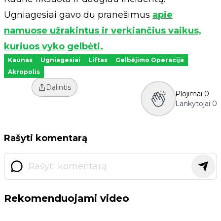
Ugniagesiai gavo du pranešimus
apie
namuose užrakintus ir verkiančius vaikus,
kuriuos vyko gelbėti.
Kaunas
Ugniagesiai
Liftas
Gelbėjimo Operacija
Akropolis
Dalintis
Plojimai
0
Lankytojai
0
Rašyti komentarą
Rekomenduojami video