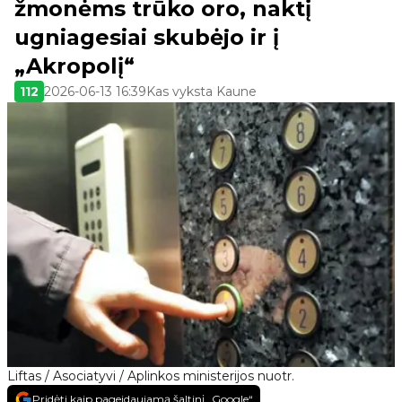
žmonėms trūko oro, naktį
ugniagesiai skubėjo ir į
„Akropolį“
112
2026-06-13 16:39
Kas vyksta Kaune
Liftas / Asociatyvi / Aplinkos ministerijos nuotr.
Pridėti kaip pageidaujamą šaltinį „Google“