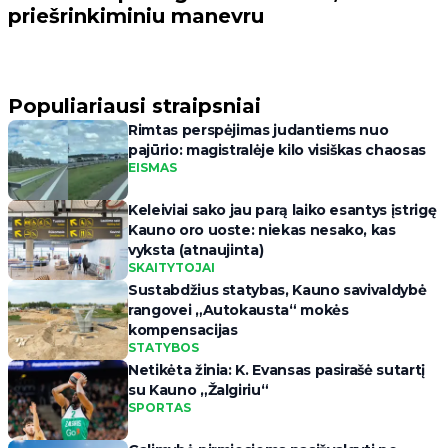
priešrinkiminiu manevru
Populiariausi straipsniai
Rimtas perspėjimas judantiems nuo
pajūrio: magistralėje kilo visiškas chaosas
EISMAS
Keleiviai sako jau parą laiko esantys įstrigę
Kauno oro uoste: niekas nesako, kas
vyksta (atnaujinta)
SKAITYTOJAI
Sustabdžius statybas, Kauno savivaldybė
rangovei „Autokausta“ mokės
kompensacijas
STATYBOS
Netikėta žinia: K. Evansas pasirašė sutartį
su Kauno „Žalgiriu“
SPORTAS