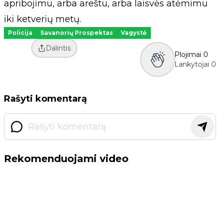
apribojimu, arba areštu, arba laisvės atėmimu
iki ketverių metų.
Policija
Savanorių Prospektas
Vagystė
Dalintis
Plojimai
0
Lankytojai
0
Rašyti komentarą
Rekomenduojami video