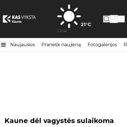
21
°C
Clear
Naujausios
Pranešk naujieną
Fotogalerijos
R
Kaune dėl vagystės sulaikoma