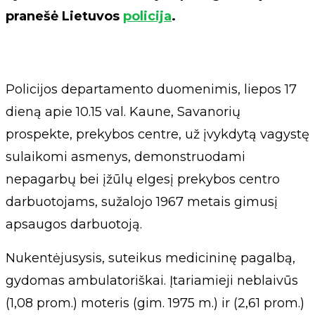
pranešė Lietuvos
policija
.
Policijos departamento duomenimis, liepos 17
dieną apie 10.15 val. Kaune, Savanorių
prospekte, prekybos centre, už įvykdytą vagystę
sulaikomi asmenys, demonstruodami
nepagarbų bei įžūlų elgesį prekybos centro
darbuotojams, sužalojo 1967 metais gimusį
apsaugos darbuotoją.
Nukentėjusysis, suteikus medicininę pagalbą,
gydomas ambulatoriškai. Įtariamieji neblaivūs
(1,08 prom.) moteris (gim. 1975 m.) ir (2,61 prom.)