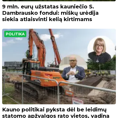
9 mln. eurų užstatas kauniečio S.
Dambrausko fondui: miškų urėdija
siekia atlaisvinti kelią kirtimams
POLITIKA
Kauno politikai pyksta dėl be leidimų
statomo apžvalgos rato vietos, vadina