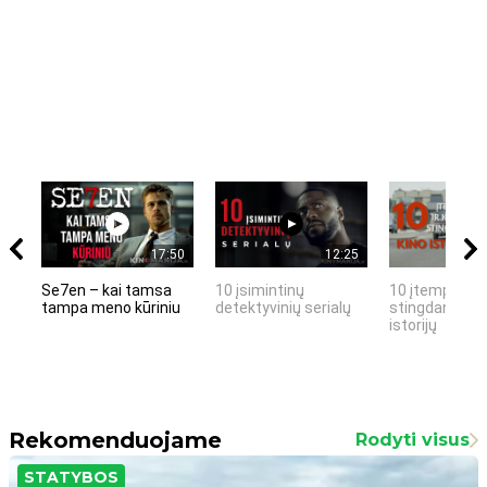
17:50
12:25
Se7en – kai tamsa
10 įsimintinų
10 įtemptų, k
tampa meno kūriniu
detektyvinių serialų
stingdančių k
istorijų
Rekomenduojame
Rodyti visus
STATYBOS