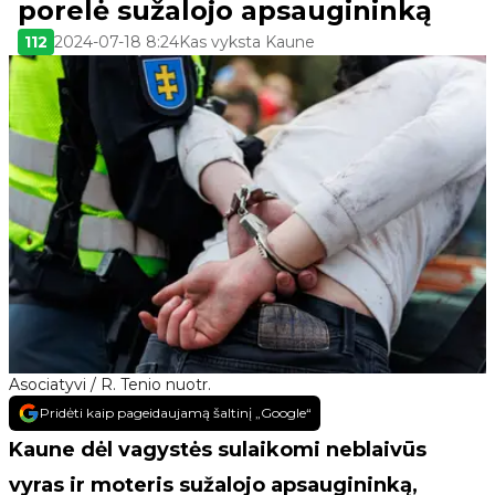
porelė sužalojo apsaugininką
112
2024-07-18 8:24
Kas vyksta Kaune
Asociatyvi / R. Tenio nuotr.
Pridėti kaip pageidaujamą šaltinį „Google“
Kaune dėl vagystės sulaikomi neblaivūs
vyras ir moteris sužalojo apsaugininką,