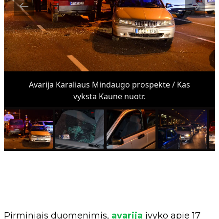
Avarija Karaliaus Mindaugo prospekte / Kas
vyksta Kaune nuotr.
Pirminiais duomenimis,
avarija
įvyko apie 17