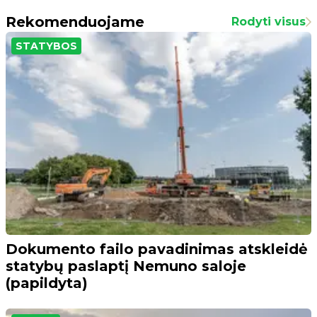
Rekomenduojame
Rodyti visus
STATYBOS
Dokumento failo pavadinimas atskleidė
statybų paslaptį Nemuno saloje
(papildyta)