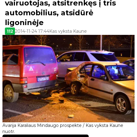
vairuotojas, atsitrenkęs į tris
automobilius, atsidūrė
ligoninėje
112
2014-11-24 17:44
Kas vyksta Kaune
Avarija Karaliaus Mindaugo prospekte / Kas vyksta Kaune
nuotr.