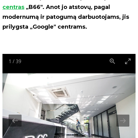
centras
„B66". Anot jo atstovų, pagal
modernumą ir patogumą darbuotojams, jis
prilygsta
„Google" centrams.
1
/
39