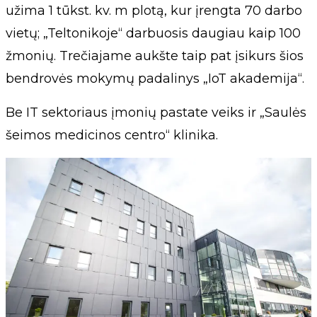
užima 1 tūkst. kv. m plotą, kur įrengta 70 darbo
vietų; „Teltonikoje“ darbuosis daugiau kaip 100
žmonių. Trečiajame aukšte taip pat įsikurs šios
bendrovės mokymų padalinys „IoT akademija“.
Be IT sektoriaus įmonių pastate veiks ir „Saulės
šeimos medicinos centro“ klinika.