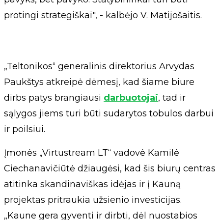
protingi strategiškai", - kalbėjo V. Matijošaitis.
„Teltonikos“ generalinis direktorius Arvydas
Paukštys atkreipė dėmesį, kad šiame biure
dirbs patys brangiausi
darbuotojai
, tad ir
sąlygos jiems turi būti sudarytos tobulos darbui
ir poilsiui.
Įmonės „Virtustream LT“ vadovė Kamilė
Ciechanavičiūtė džiaugėsi, kad šis biurų centras
atitinka skandinaviškas idėjas ir į Kauną
projektas pritraukia užsienio investicijas.
„Kaune gera gyventi ir dirbti, dėl nuostabios