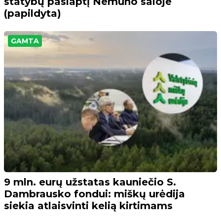
statybų paslaptį Nemuno saloje
(papildyta)
GAMTA
9 mln. eurų užstatas kauniečio S.
Dambrausko fondui: miškų urėdija
siekia atlaisvinti kelią kirtimams