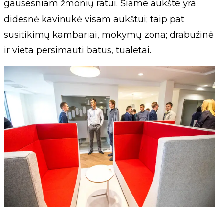
gausesniam žmonių ratui. Šiame aukšte yra
didesnė kavinukė visam aukštui; taip pat
susitikimų kambariai, mokymų zona; drabužinė
ir vieta persimauti batus, tualetai.