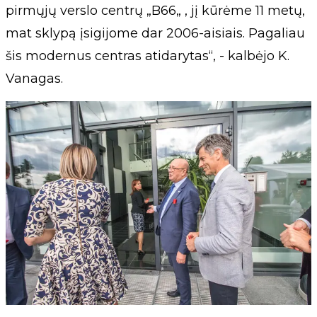
pirmųjų verslo centrų „B66„ , jį kūrėme 11 metų,
mat sklypą įsigijome dar 2006-aisiais. Pagaliau
šis modernus centras atidarytas“, - kalbėjo K.
Vanagas.