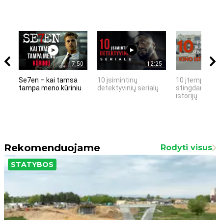
17:50
12:25
Se7en – kai tamsa
10 įsimintinų
10 įtemptų, k
tampa meno kūriniu
detektyvinių serialų
stingdančių k
istorijų
Rekomenduojame
Rodyti visus
STATYBOS