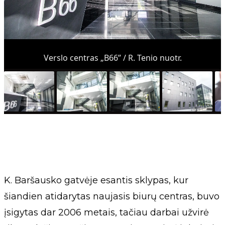
Verslo centras „B66” / R. Tenio nuotr.
K. Baršausko gatvėje esantis sklypas, kur
šiandien atidarytas naujasis biurų centras, buvo
įsigytas dar 2006 metais, tačiau darbai užvirė