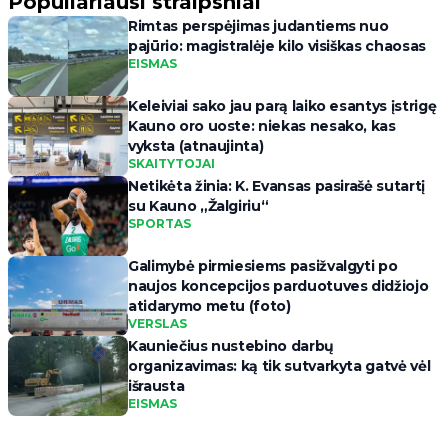
Populiariausi straipsniai
Rimtas perspėjimas judantiems nuo
pajūrio: magistralėje kilo visiškas chaosas
EISMAS
Keleiviai sako jau parą laiko esantys įstrigę
Kauno oro uoste: niekas nesako, kas
vyksta (atnaujinta)
SKAITYTOJAI
Netikėta žinia: K. Evansas pasirašė sutartį
su Kauno „Žalgiriu“
SPORTAS
Galimybė pirmiesiems pasižvalgyti po
naujos koncepcijos parduotuves didžiojo
atidarymo metu (foto)
VERSLAS
Kauniečius nustebino darbų
organizavimas: ką tik sutvarkyta gatvė vėl
išrausta
EISMAS