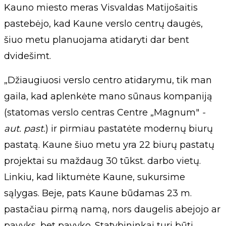
Kauno miesto meras Visvaldas Matijošaitis
pastebėjo, kad Kaune verslo centrų daugės,
šiuo metu planuojama atidaryti dar bent
dvidešimt.
„Džiaugiuosi verslo centro atidarymu, tik man
gaila, kad aplenkėte mano sūnaus kompaniją
(statomas verslo centras Centre „Magnum"
-
aut. past.
) ir pirmiau pastatėte modernų biurų
pastatą. Kaune šiuo metu yra 22 biurų pastatų
projektai su maždaug 30 tūkst. darbo vietų.
Linkiu, kad liktumėte Kaune, sukursime
sąlygas. Beje, pats Kaune būdamas 23 m.
pastačiau pirmą namą, nors daugelis abejojo ar
pavyks, bet pavyko. Statybininkai turi būti