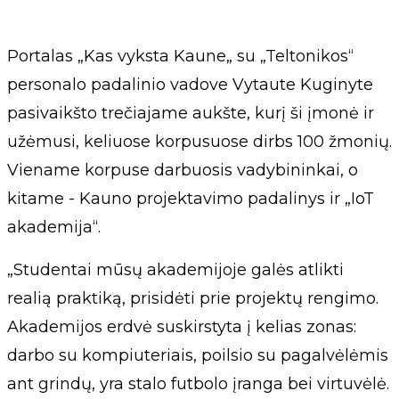
Portalas „Kas vyksta Kaune„ su „Teltonikos“
personalo padalinio vadove Vytaute Kuginyte
pasivaikšto trečiajame aukšte, kurį ši įmonė ir
užėmusi, keliuose korpusuose dirbs 100 žmonių.
Viename korpuse darbuosis vadybininkai, o
kitame - Kauno projektavimo padalinys ir „IoT
akademija“.
„Studentai mūsų akademijoje galės atlikti
realią praktiką, prisidėti prie projektų rengimo.
Akademijos erdvė suskirstyta į kelias zonas:
darbo su kompiuteriais, poilsio su pagalvėlėmis
ant grindų, yra stalo futbolo įranga bei virtuvėlė.