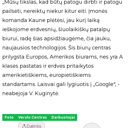
„Mūsų tikslas, kad būtų patogu dirbti ir patogu
pailsėti, nereiktų niekur kitur eiti. Įmonės
komanda Kaune plėtėsi, jau kurį laiką
ieškojome erdvesnių, šiuolaikiškų patalpų
biurui, radę šias apsidžiaugėme, čia jauku,
naujausios technologijos. Šis biurų centras
prilygsta Europos, Amerikos biurams, nes yra A
klasės pastatas ir erdvės pritaikytos
amerikietiškiems, europietiškiems
standartams. Laisvai gali lygiuotis į „Google", -
neabejoja V. Kuginytė.
Foto
Verslo Centras
Darbuotojai
Dalintis