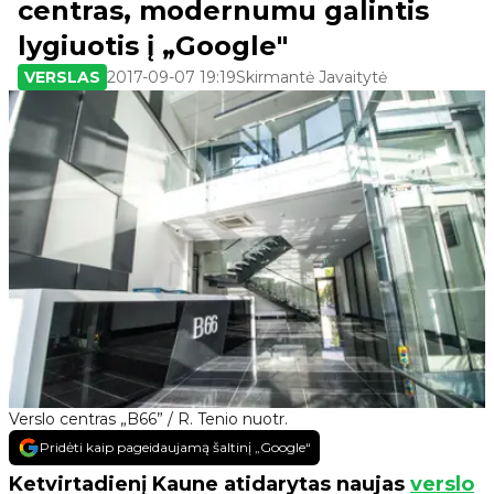
centras, modernumu galintis
lygiuotis į „Google"
VERSLAS
2017-09-07 19:19
Skirmantė Javaitytė
Verslo centras „B66” / R. Tenio nuotr.
Pridėti kaip pageidaujamą šaltinį „Google“
Ketvirtadienį Kaune atidarytas naujas
verslo