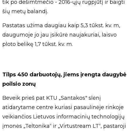
tik po dešimtmečio - 2016-ųjų rugpjūtį ir baigti
šių metų balandį.
Pastatas užima daugiau kaip 5,3 tūkst. kv. m,
daugumoje jo jau įsikūrė naujakuriai, laisvo
ploto belikę 1,7 tūkst. kv. m.
Tilps 450 darbuotojų, jiems įrengta daugybė
poilsio zonų
Beveik prieš pat KTU „Santakos" slėnį
atidarytame centre kuriasi pasaulinėje rinkoje
veikiančios Lietuvos informacinių technologijų
įmonės „Teltonika“ ir „Virtustream LT“, pastaroji