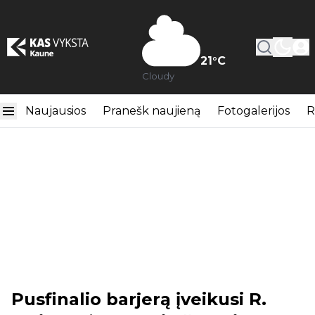
21
°C
Cloudy
Naujausios
Pranešk naujieną
Fotogalerijos
R
Pusfinalio barjerą įveikusi R.