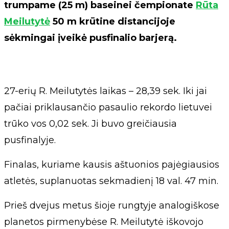
trumpame (25 m) baseinei čempionate
Rūta
Meilutytė
50 m krūtine distancijoje
sėkmingai įveikė pusfinalio barjerą.
27-erių R. Meilutytės laikas – 28,39 sek. Iki jai
pačiai priklausančio pasaulio rekordo lietuvei
trūko vos 0,02 sek. Ji buvo greičiausia
pusfinalyje.
Finalas, kuriame kausis aštuonios pajėgiausios
atletės, suplanuotas sekmadienį 18 val. 47 min.
Prieš dvejus metus šioje rungtyje analogiškose
planetos pirmenybėse R. Meilutytė iškovojo