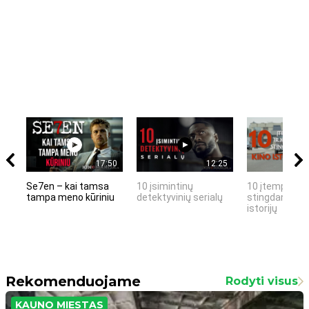
17:50
12:25
Se7en – kai tamsa
10 įsimintinų
10 įtemptų, k
tampa meno kūriniu
detektyvinių serialų
stingdančių k
istorijų
Rekomenduojame
Rodyti visus
KAUNO MIESTAS