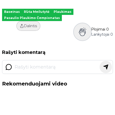
Baseinas
Rūta Meilutytė
Plaukimas
Pasaulio Plaukimo Čempionatas
Dalintis
Plojimai
0
Lankytojai
0
Rašyti komentarą
Rekomenduojami video