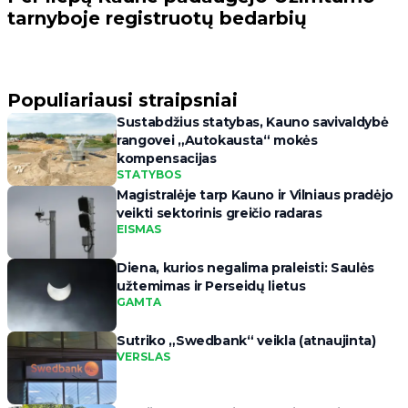
tarnyboje registruotų bedarbių
Populiariausi straipsniai
Sustabdžius statybas, Kauno savivaldybė
rangovei „Autokausta“ mokės
kompensacijas
STATYBOS
Magistralėje tarp Kauno ir Vilniaus pradėjo
veikti sektorinis greičio radaras
EISMAS
Diena, kurios negalima praleisti: Saulės
užtemimas ir Perseidų lietus
GAMTA
Sutriko „Swedbank“ veikla (atnaujinta)
VERSLAS