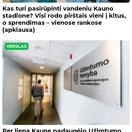
Kas turi pasirūpinti vandeniu Kauno
stadione? Visi rodo pirštais vieni į kitus,
o sprendimas – vienose rankose
(apklausa)
VERSLAS
Per liepą Kaune padaugėjo Užimtumo