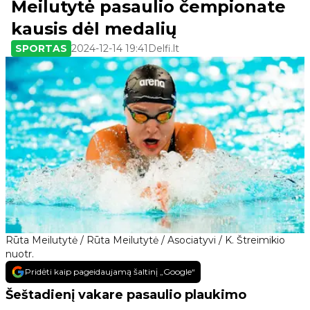
Meilutytė pasaulio čempionate
kausis dėl medalių
SPORTAS
2024-12-14 19:41
Delfi.lt
Rūta Meilutytė / Rūta Meilutytė / Asociatyvi / K. Štreimikio
nuotr.
Pridėti kaip pageidaujamą šaltinį „Google“
Šeštadienį vakare pasaulio plaukimo