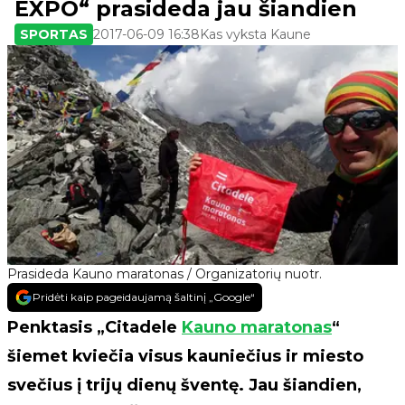
EXPO“ prasideda jau šiandien
SPORTAS
2017-06-09 16:38
Kas vyksta Kaune
Prasideda Kauno maratonas / Organizatorių nuotr.
Pridėti kaip pageidaujamą šaltinį „Google“
Penktasis „Citadele
Kauno maratonas
“
šiemet kviečia visus kauniečius ir miesto
svečius į trijų dienų šventę. Jau šiandien,