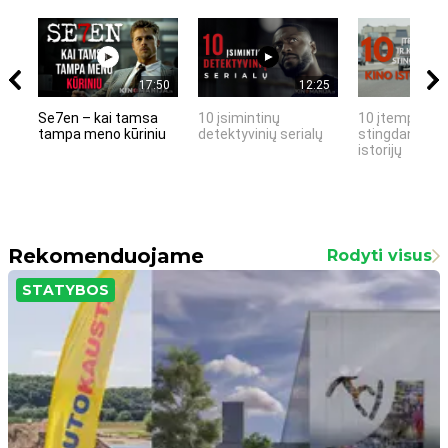
17:50
12:25
Se7en – kai tamsa
10 įsimintinų
10 įtemptų, k
tampa meno kūriniu
detektyvinių serialų
stingdančių k
istorijų
Rekomenduojame
Rodyti visus
STATYBOS