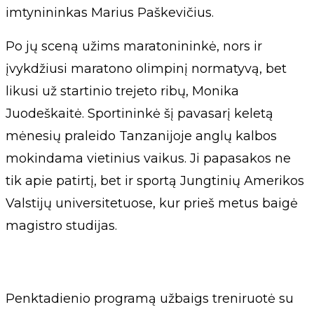
imtynininkas Marius Paškevičius.
Po jų sceną užims maratonininkė, nors ir
įvykdžiusi maratono olimpinį normatyvą, bet
likusi už startinio trejeto ribų, Monika
Juodeškaitė. Sportininkė šį pavasarį keletą
mėnesių praleido Tanzanijoje anglų kalbos
mokindama vietinius vaikus. Ji papasakos ne
tik apie patirtį, bet ir sportą Jungtinių Amerikos
Valstijų universitetuose, kur prieš metus baigė
magistro studijas.
Penktadienio programą užbaigs treniruotė su