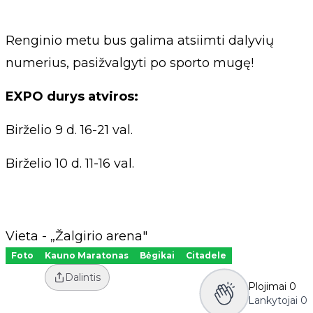
Renginio metu bus galima atsiimti dalyvių
numerius, pasižvalgyti po sporto mugę!
EXPO durys atviros:
Birželio 9 d. 16-21 val.
Birželio 10 d. 11-16 val.
Vieta - „Žalgirio arena"
Foto
Kauno Maratonas
Bėgikai
Citadele
Dalintis
Plojimai
0
Lankytojai
0