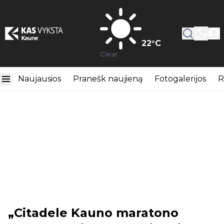
22
°C
Clear
Naujausios
Pranešk naujieną
Fotogalerijos
R
„Citadele Kauno maratono