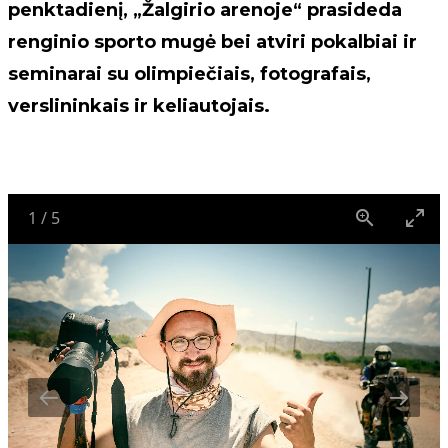
penktadienį, „Žalgirio arenoje“ prasideda
renginio sporto mugė bei atviri pokalbiai ir
seminarai su olimpiečiais, fotografais,
verslininkais ir keliautojais.
1
/
5