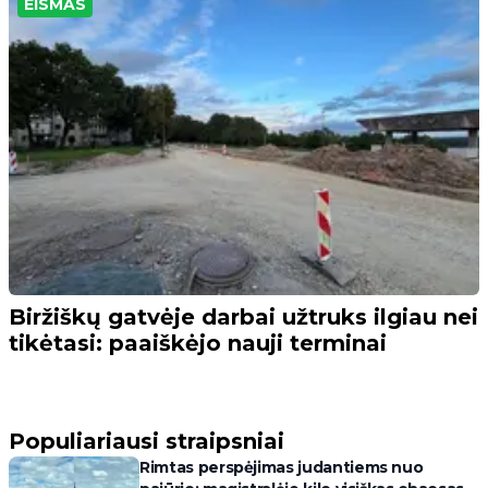
EISMAS
Biržiškų gatvėje darbai užtruks ilgiau nei
tikėtasi: paaiškėjo nauji terminai
Populiariausi straipsniai
Rimtas perspėjimas judantiems nuo