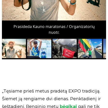
Prasideda Kauno maratonas / Organizatorių
nuotr.
„Tęsiame prieš metus pradėtą EXPO tradiciją.
Šiemet ją rengiame dvi dienas. Penktadienį ir
šeštadienį. Renginio metu
bėgikai
gali ne tik