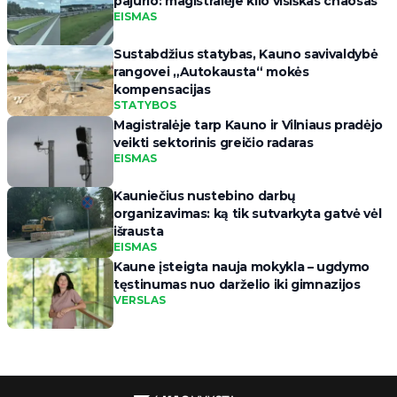
pajūrio: magistralėje kilo visiškas chaosas
EISMAS
Sustabdžius statybas, Kauno savivaldybė
rangovei „Autokausta“ mokės
kompensacijas
STATYBOS
Magistralėje tarp Kauno ir Vilniaus pradėjo
veikti sektorinis greičio radaras
EISMAS
Kauniečius nustebino darbų
organizavimas: ką tik sutvarkyta gatvė vėl
išrausta
EISMAS
Kaune įsteigta nauja mokykla – ugdymo
tęstinumas nuo darželio iki gimnazijos
VERSLAS