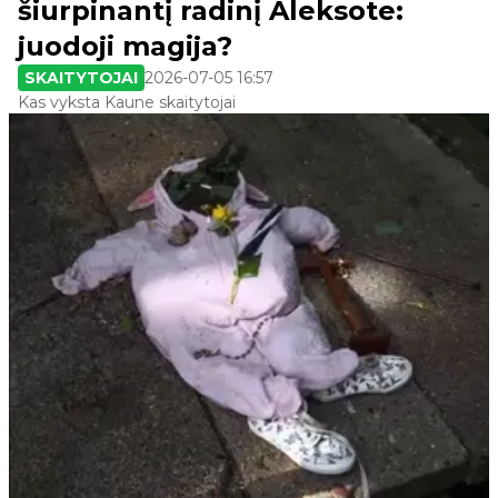
šiurpinantį radinį Aleksote:
juodoji magija?
SKAITYTOJAI
2026-07-05 16:57
Kas vyksta Kaune skaitytojai