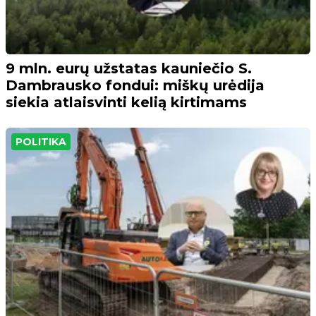
9 mln. eurų užstatas kauniečio S.
Dambrausko fondui: miškų urėdija
siekia atlaisvinti kelią kirtimams
POLITIKA