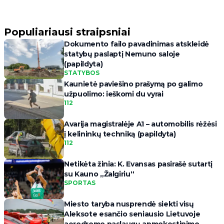
Populiariausi straipsniai
Dokumento failo pavadinimas atskleidė
statybų paslaptį Nemuno saloje
(papildyta)
STATYBOS
Kaunietė paviešino prašymą po galimo
užpuolimo: ieškomi du vyrai
112
Avarija magistralėje A1 – automobilis rėžėsi
į kelininkų techniką (papildyta)
112
Netikėta žinia: K. Evansas pasirašė sutartį
su Kauno „Žalgiriu“
SPORTAS
Miesto taryba nusprendė siekti visų
Aleksote esančio seniausio Lietuvoje
aerodromo paslaugų apmokestinimo