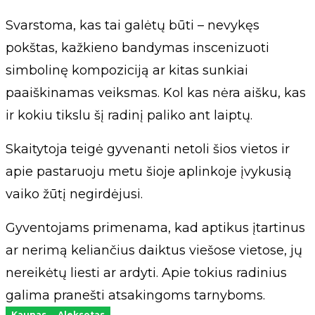
Svarstoma, kas tai galėtų būti – nevykęs
pokštas, kažkieno bandymas inscenizuoti
simbolinę kompoziciją ar kitas sunkiai
paaiškinamas veiksmas. Kol kas nėra aišku, kas
ir kokiu tikslu šį radinį paliko ant laiptų.
Skaitytoja teigė gyvenanti netoli šios vietos ir
apie pastaruoju metu šioje aplinkoje įvykusią
vaiko žūtį negirdėjusi.
Gyventojams primenama, kad aptikus įtartinus
ar nerimą keliančius daiktus viešose vietose, jų
nereikėtų liesti ar ardyti. Apie tokius radinius
galima pranešti atsakingoms tarnyboms.
Kaunas
Aleksotas