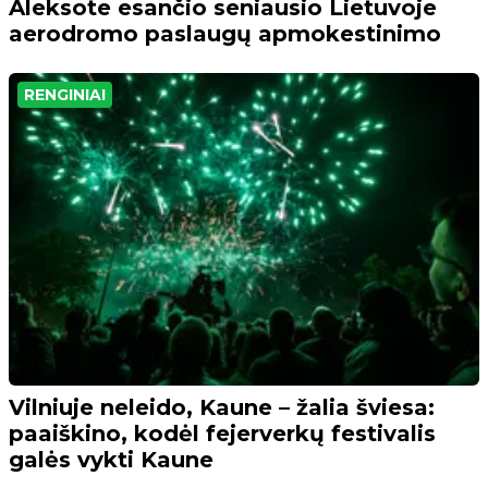
Aleksote esančio seniausio Lietuvoje
aerodromo paslaugų apmokestinimo
RENGINIAI
Vilniuje neleido, Kaune – žalia šviesa:
paaiškino, kodėl fejerverkų festivalis
galės vykti Kaune