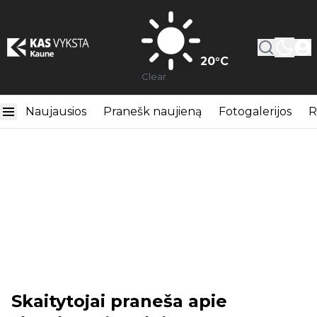
20
°C
Clear
Naujausios
Pranešk naujieną
Fotogalerijos
R
Skaitytojai praneša apie