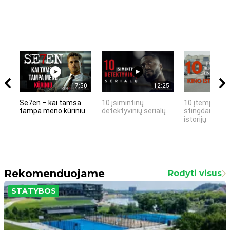
17:50
12:25
Se7en – kai tamsa
10 įsimintinų
10 įtemptų, k
tampa meno kūriniu
detektyvinių serialų
stingdančių k
istorijų
Rekomenduojame
Rodyti visus
STATYBOS