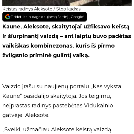
Keistas radinys Aleksote / Stop kadras
Pridėti kaip pageidaujamą šaltinį „Google“
Kaune, Aleksote, skaitytojai užfiksavo keistą
ir šiurpinantį vaizdą – ant laiptų buvo padėtas
vaikiškas kombinezonas, kuris iš pirmo
žvilgsnio priminė gulintį vaiką.
Vaizdo įrašu su naujienų portalu „Kas vyksta
Kaune“ pasidalijo skaitytoja. Jos teigimu,
neįprastas radinys pastebėtas Vidukalnio
gatvėje, Aleksote.
„Sveiki, užmačiau Aleksote keistą vaizdą...