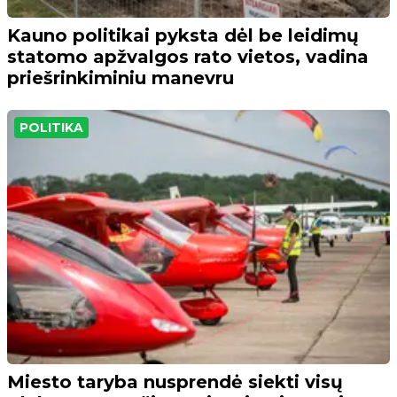
Kauno politikai pyksta dėl be leidimų
statomo apžvalgos rato vietos, vadina
priešrinkiminiu manevru
POLITIKA
Miesto taryba nusprendė siekti visų