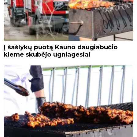
Į šašlykų puotą Kauno daugiabučio
kieme skubėjo ugniagesiai