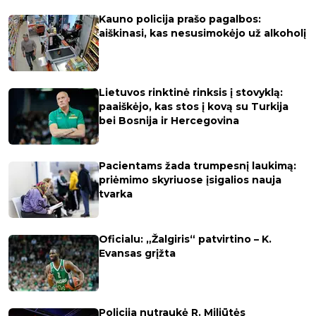
Kauno policija prašo pagalbos:
aiškinasi, kas nesusimokėjo už alkoholį
Lietuvos rinktinė rinksis į stovyklą:
paaiškėjo, kas stos į kovą su Turkija
bei Bosnija ir Hercegovina
Pacientams žada trumpesnį laukimą:
priėmimo skyriuose įsigalios nauja
tvarka
Oficialu: „Žalgiris“ patvirtino – K.
Evansas grįžta
Policija nutraukė R. Miliūtės