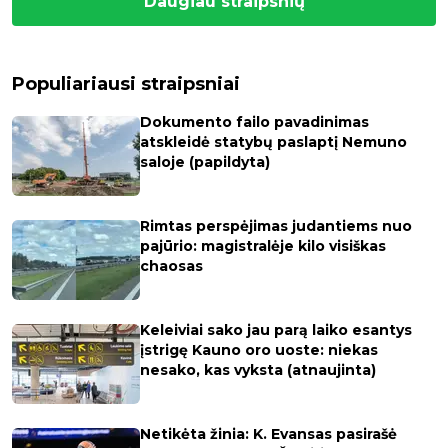
Daugiau straipsnių
Populiariausi straipsniai
Dokumento failo pavadinimas
atskleidė statybų paslaptį Nemuno
saloje (papildyta)
Rimtas perspėjimas judantiems nuo
pajūrio: magistralėje kilo visiškas
chaosas
Keleiviai sako jau parą laiko esantys
įstrigę Kauno oro uoste: niekas
nesako, kas vyksta (atnaujinta)
Netikėta žinia: K. Evansas pasirašė