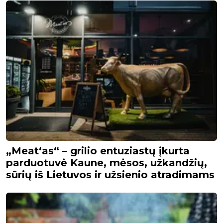
„Meat‘as“ – grilio entuziastų įkurta
parduotuvė Kaune, mėsos, užkandžių,
sūrių iš Lietuvos ir užsienio atradimams