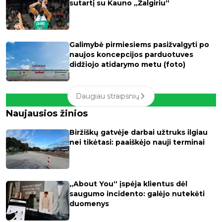
sutartį su Kauno „Žalgiriu“
Galimybė pirmiesiems pasižvalgyti po
naujos koncepcijos parduotuves
didžiojo atidarymo metu (foto)
Daugiau straipsnių
Naujausios žinios
Biržiškų gatvėje darbai užtruks ilgiau
nei tikėtasi: paaiškėjo nauji terminai
„About You“ įspėja klientus dėl
saugumo incidento: galėjo nutekėti
duomenys