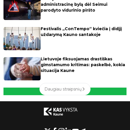
administracinę bylą dėl Seimui
parodyto vidurinio piršto
Festivalis „ConTempo“ kviečia į didįjį
uždarymą Kauno santakoje
Lietuvoje fiksuojamas drastiškas
gimstamumo kritimas: paskelbė, kokia
situacija Kaune
Daugiau straipsnių