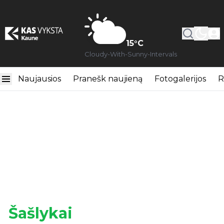
15
°C
Cloudy-With-Sunny-Intervals
Naujausios
Pranešk naujieną
Fotogalerijos
R
Šašlykai