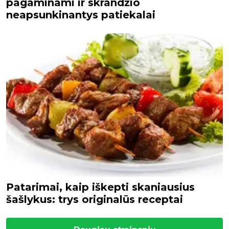
pagaminami ir skrandžio
neapsunkinantys patiekalai
Patarimai, kaip iškepti skaniausius
šašlykus: trys originalūs receptai