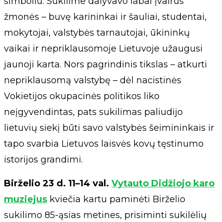
simboliu. Sukilime dalyvavo labai įvairūs
žmonės – buvę karininkai ir šauliai, studentai,
mokytojai, valstybės tarnautojai, ūkininkų
vaikai ir nepriklausomoje Lietuvoje užaugusi
jaunoji karta. Nors pagrindinis tikslas – atkurti
nepriklausomą valstybę – dėl nacistinės
Vokietijos okupacinės politikos liko
neįgyvendintas, pats sukilimas paliudijo
lietuvių siekį būti savo valstybės šeimininkais ir
tapo svarbia Lietuvos laisvės kovų tęstinumo
istorijos grandimi.
Birželio 23 d. 11–14 val.
Vytauto Didžiojo karo
muziejus
kviečia kartu paminėti Birželio
sukilimo 85-ąsias metines, prisiminti sukilėlių