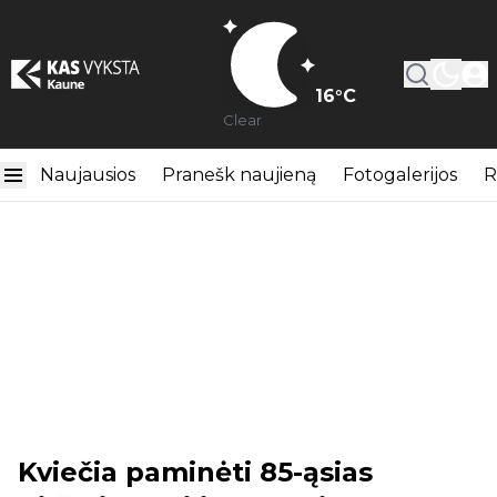
16
°C
Clear
Naujausios
Pranešk naujieną
Fotogalerijos
R
Kviečia paminėti 85-ąsias