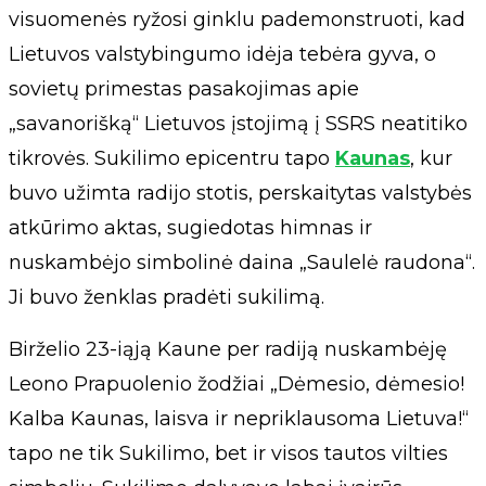
visuomenės ryžosi ginklu pademonstruoti, kad
Lietuvos valstybingumo idėja tebėra gyva, o
sovietų primestas pasakojimas apie
„savanorišką“ Lietuvos įstojimą į SSRS neatitiko
tikrovės. Sukilimo epicentru tapo
Kaunas
, kur
buvo užimta radijo stotis, perskaitytas valstybės
atkūrimo aktas, sugiedotas himnas ir
nuskambėjo simbolinė daina „Saulelė raudona“.
Ji buvo ženklas pradėti sukilimą.
Birželio 23-iąją Kaune per radiją nuskambėję
Leono Prapuolenio žodžiai „Dėmesio, dėmesio!
Kalba Kaunas, laisva ir nepriklausoma Lietuva!“
tapo ne tik Sukilimo, bet ir visos tautos vilties