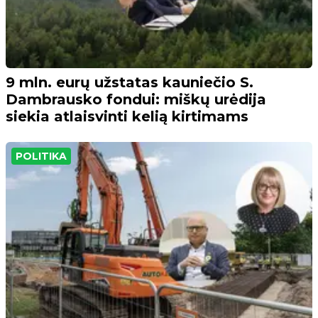
9 mln. eurų užstatas kauniečio S.
Dambrausko fondui: miškų urėdija
siekia atlaisvinti kelią kirtimams
POLITIKA