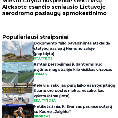
Miesto taryba nusprendė siekti visų
Aleksote esančio seniausio Lietuvoje
aerodromo paslaugų apmokestinimo
Populiariausi straipsniai
Dokumento failo pavadinimas atskleidė
statybų paslaptį Nemuno saloje
(papildyta)
STATYBOS
Rimtas perspėjimas judantiems nuo
pajūrio: magistralėje kilo visiškas chaosas
EISMAS
Keleiviai sako jau parą laiko esantys įstrigę
Kauno oro uoste: niekas nesako, kas
vyksta (atnaujinta)
SKAITYTOJAI
Netikėta žinia: K. Evansas pasirašė sutartį
su Kauno „Žalgiriu“
SPORTAS