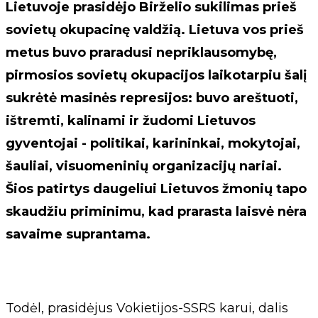
Lietuvoje prasidėjo Birželio sukilimas prieš
sovietų okupacinę valdžią. Lietuva vos prieš
metus buvo praradusi nepriklausomybę,
pirmosios sovietų okupacijos laikotarpiu šalį
sukrėtė masinės represijos: buvo areštuoti,
ištremti, kalinami ir žudomi Lietuvos
gyventojai - politikai, karininkai, mokytojai,
šauliai, visuomeninių organizacijų nariai.
Šios patirtys daugeliui Lietuvos žmonių tapo
skaudžiu priminimu, kad prarasta laisvė nėra
savaime suprantama.
Todėl, prasidėjus Vokietijos-SSRS karui, dalis