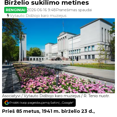
Birželio sukilimo metines
RENGINIAI
2026-06-16 9:48
Pranešimas spaudai
Vytauto Didžiojo karo muziejus
Asociatyvi / Vytauto Didžiojo karo muziejus / R. Tenio nuotr.
Pridėti kaip pageidaujamą šaltinį „Google“
Prieš 85 metus, 1941 m. birželio 23 d.,