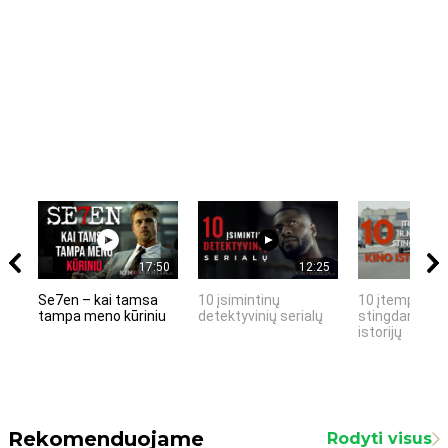
17:50
12:25
Se7en – kai tamsa
10 įsimintinų
10 įtemptų, k
tampa meno kūriniu
detektyvinių serialų
stingdančių k
istorijų
Rekomenduojame
Rodyti visus