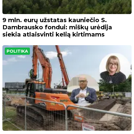
9 mln. eurų užstatas kauniečio S.
Dambrausko fondui: miškų urėdija
siekia atlaisvinti kelią kirtimams
POLITIKA