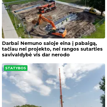
Darbai Nemuno saloje eina į pabaigą,
tačiau nei projekto, nei rangos sutarties
savivaldybė vis dar nerodo
STATYBOS