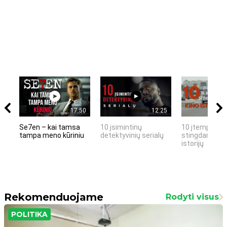
17:50
12:25
Se7en – kai tamsa
10 įsimintinų
10 įtemptų, k
tampa meno kūriniu
detektyvinių serialų
stingdančių k
istorijų
Rekomenduojame
Rodyti visus
POLITIKA