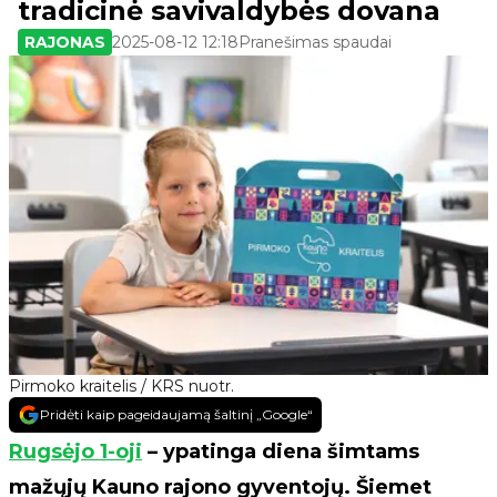
tradicinė savivaldybės dovana
RAJONAS
2025-08-12 12:18
Pranešimas spaudai
Pirmoko kraitelis / KRS nuotr.
Pridėti kaip pageidaujamą šaltinį „Google“
Rugsėjo 1-oji
– ypatinga diena šimtams
mažųjų Kauno rajono gyventojų. Šiemet