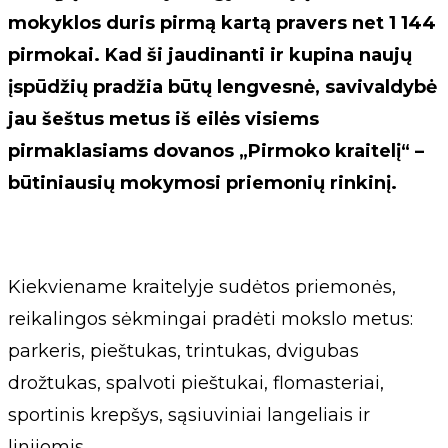
mokyklos duris pirmą kartą pravers net 1 144
pirmokai. Kad ši jaudinanti ir kupina naujų
įspūdžių pradžia būtų lengvesnė, savivaldybė
jau šeštus metus iš eilės visiems
pirmaklasiams dovanos „Pirmoko kraitelį“ –
būtiniausių mokymosi priemonių rinkinį.
Kiekviename kraitelyje sudėtos priemonės,
reikalingos sėkmingai pradėti mokslo metus:
parkeris, pieštukas, trintukas, dvigubas
drožtukas, spalvoti pieštukai, flomasteriai,
sportinis krepšys, sąsiuviniai langeliais ir
linijomis.