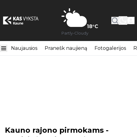
18
°C
Partly-Cloudy
Naujausios
Pranešk naujieną
Fotogalerijos
R
Kauno rajono pirmokams -