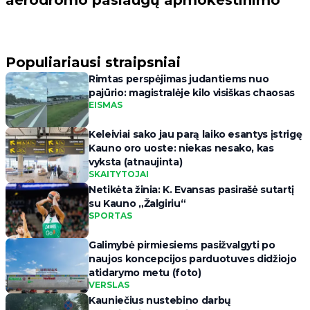
aerodromo paslaugų apmokestinimo
Populiariausi straipsniai
Rimtas perspėjimas judantiems nuo
pajūrio: magistralėje kilo visiškas chaosas
EISMAS
Keleiviai sako jau parą laiko esantys įstrigę
Kauno oro uoste: niekas nesako, kas
vyksta (atnaujinta)
SKAITYTOJAI
Netikėta žinia: K. Evansas pasirašė sutartį
su Kauno „Žalgiriu“
SPORTAS
Galimybė pirmiesiems pasižvalgyti po
naujos koncepcijos parduotuves didžiojo
atidarymo metu (foto)
VERSLAS
Kauniečius nustebino darbų