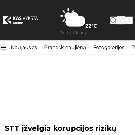
22
°C
Partly-Cloudy
Naujausios
Pranešk naujieną
Fotogalerijos
R
STT įžvelgia korupcijos rizikų