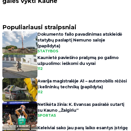
galės vykti Kaune
Populiariausi straipsniai
Dokumento failo pavadinimas atskleidė
statybų paslaptį Nemuno saloje
(papildyta)
STATYBOS
Kaunietė paviešino prašymą po galimo
užpuolimo: ieškomi du vyrai
112
Avarija magistralėje A1 – automobilis rėžėsi
į kelininkų techniką (papildyta)
112
Netikėta žinia: K. Evansas pasirašė sutartį
su Kauno „Žalgiriu“
SPORTAS
Keleiviai sako jau parą laiko esantys įstrigę