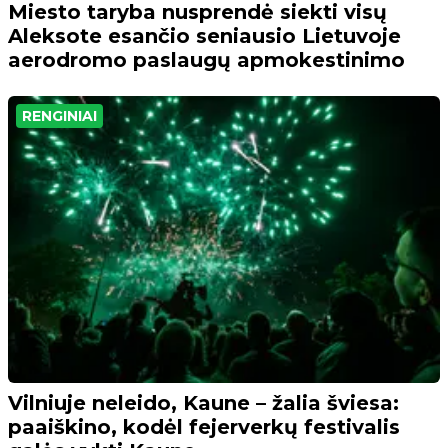
Miesto taryba nusprendė siekti visų
Aleksote esančio seniausio Lietuvoje
aerodromo paslaugų apmokestinimo
RENGINIAI
Vilniuje neleido, Kaune – žalia šviesa:
paaiškino, kodėl fejerverkų festivalis