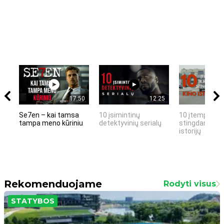
17:50
12:25
Se7en – kai tamsa
10 įsimintinų
10 įtemptų, k
tampa meno kūriniu
detektyvinių serialų
stingdančių k
istorijų
Rekomenduojame
Rodyti visus
STATYBOS