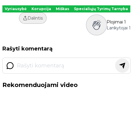
Vyriausybė
Korupcija
Miškas
Specialiųjų Tyrimų Tarnyba
Dalintis
Plojimai
1
Lankytojai
1
Rašyti komentarą
Rekomenduojami video