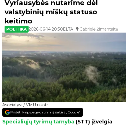
Vyriausybės nutarime dėl
valstybinių miškų statuso
keitimo
POLITIKA
2026-06-14 20:30
ELTA
Gabrielė Žimantaitė
Asociatyvi / VMU nuotr.
Pridėti kaip pageidaujamą šaltinį „Google“
Specialiųjų tyrimų tarnyba
(STT) įžvelgia