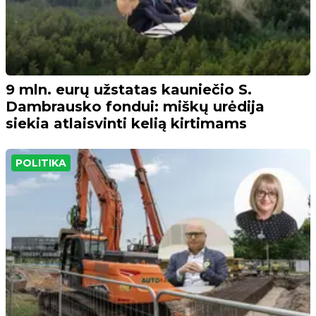
9 mln. eurų užstatas kauniečio S.
Dambrausko fondui: miškų urėdija
siekia atlaisvinti kelią kirtimams
POLITIKA