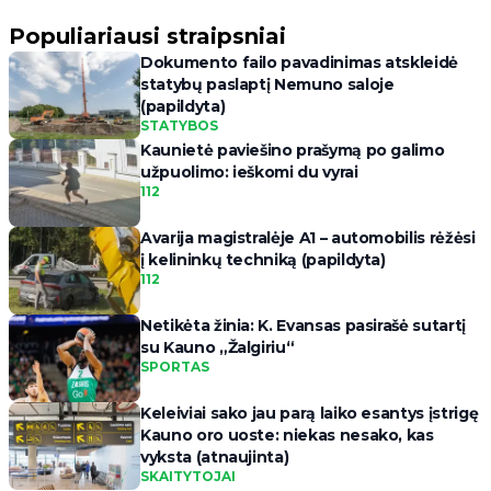
Populiariausi straipsniai
Dokumento failo pavadinimas atskleidė
statybų paslaptį Nemuno saloje
(papildyta)
STATYBOS
Kaunietė paviešino prašymą po galimo
užpuolimo: ieškomi du vyrai
112
Avarija magistralėje A1 – automobilis rėžėsi
į kelininkų techniką (papildyta)
112
Netikėta žinia: K. Evansas pasirašė sutartį
su Kauno „Žalgiriu“
SPORTAS
Keleiviai sako jau parą laiko esantys įstrigę
Kauno oro uoste: niekas nesako, kas
vyksta (atnaujinta)
SKAITYTOJAI