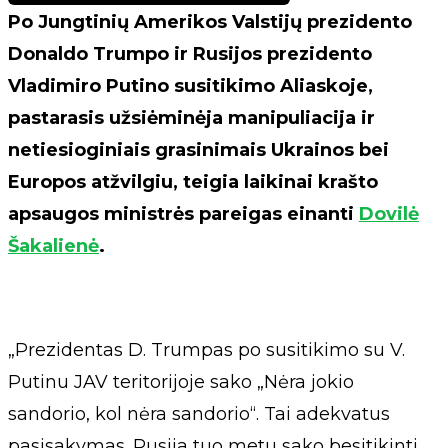
Po Jungtinių Amerikos Valstijų prezidento
Donaldo Trumpo ir Rusijos prezidento
Vladimiro Putino susitikimo Aliaskoje,
pastarasis užsiėminėja manipuliacija ir
netiesioginiais grasinimais Ukrainos bei
Europos atžvilgiu, teigia laikinai krašto
apsaugos ministrės pareigas einanti
Dovilė
Šakalienė
.
„Prezidentas D. Trumpas po susitikimo su V.
Putinu JAV teritorijoje sako „Nėra jokio
sandorio, kol nėra sandorio“. Tai adekvatus
pasisakymas. Rusija tuo metu sako besitikinti,