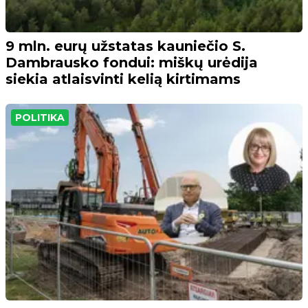
9 mln. eurų užstatas kauniečio S.
Dambrausko fondui: miškų urėdija
siekia atlaisvinti kelią kirtimams
POLITIKA