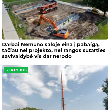
Darbai Nemuno saloje eina į pabaigą,
tačiau nei projekto, nei rangos sutarties
savivaldybė vis dar nerodo
STATYBOS