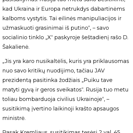
kad Ukraina ir Europa netrukdys dabartinėms
kalboms vystytis. Tai eilinės manipuliacijos ir
užmaskuoti grasinimai iš putino“, – savo
socialinio tinklo „X“ paskyroje šeštadienį rašo D.
Šakalienė.
„Jis yra karo nusikaltėlis, kuris yra priklausomas
nuo savo kritikų nuodijimo, tačiau JAV
prezidentą pasitinka žodžiais „Puiku tave
matyti gyvą ir geros sveikatos“. Rusija tuo metu
toliau bombarduoja civilius Ukrainoje“, –
susitikimą įvertino laikinoji krašto apsaugos
ministrė.
Pasak Kremliaus, susitikimas tęsėsi 2 val. 45