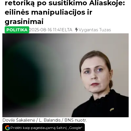
retoriką po susitikimo Aliaskoje:
eilinės manipuliacijos ir
grasinimai
POLITIKA
2025-08-16 11:41
ELTA
Vygantas Tuzas
Dovilė Šakalienė / L. Balandis / BNS nuotr.
Pridėti kaip pageidaujamą šaltinį „Google“