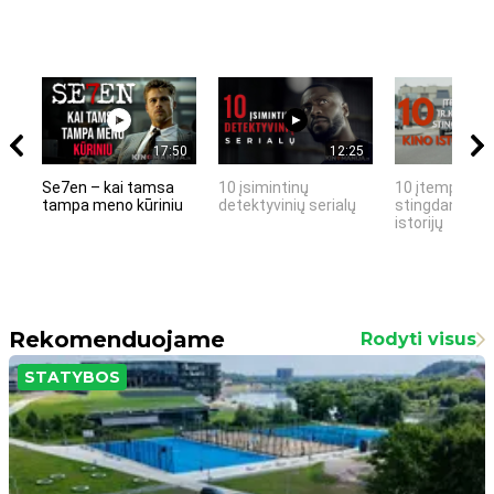
17:50
12:25
Se7en – kai tamsa
10 įsimintinų
10 įtemptų, k
tampa meno kūriniu
detektyvinių serialų
stingdančių k
istorijų
Rekomenduojame
Rodyti visus
STATYBOS