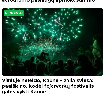
aerodromo paslaugų apmokestinimo
RENGINIAI
Vilniuje neleido, Kaune – žalia šviesa:
paaiškino, kodėl fejerverkų festivalis
galės vykti Kaune