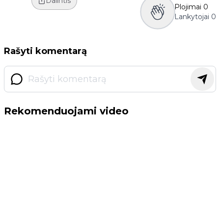
Dalintis
Plojimai
0
Lankytojai
0
Rašyti komentarą
Rekomenduojami video