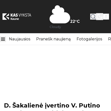
22
°C
Cloudy
Naujausios
Pranešk naujieną
Fotogalerijos
R
D. Šakalienė įvertino V. Putino