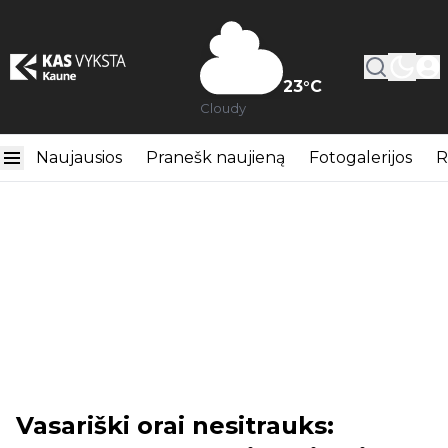
23
°C
Cloudy
Naujausios
Pranešk naujieną
Fotogalerijos
R
Vasariški orai nesitrauks: