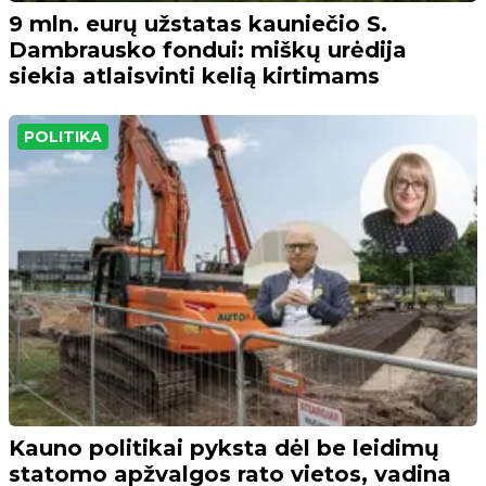
9 mln. eurų užstatas kauniečio S.
Dambrausko fondui: miškų urėdija
siekia atlaisvinti kelią kirtimams
POLITIKA
Kauno politikai pyksta dėl be leidimų
statomo apžvalgos rato vietos, vadina