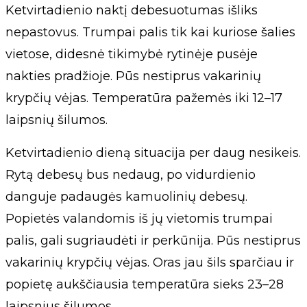
Ketvirtadienio naktį debesuotumas išliks
nepastovus. Trumpai palis tik kai kuriose šalies
vietose, didesnė tikimybė rytinėje pusėje
nakties pradžioje. Pūs nestiprus vakarinių
krypčių vėjas. Temperatūra pažemės iki 12–17
laipsnių šilumos.
Ketvirtadienio dieną situacija per daug nesikeis.
Rytą debesų bus nedaug, po vidurdienio
danguje padaugės kamuolinių debesų.
Popietės valandomis iš jų vietomis trumpai
palis, gali sugriaudėti ir perkūnija. Pūs nestiprus
vakarinių krypčių vėjas. Oras jau šils sparčiau ir
popietę aukščiausia temperatūra sieks 23–28
laipsnius šilumos.