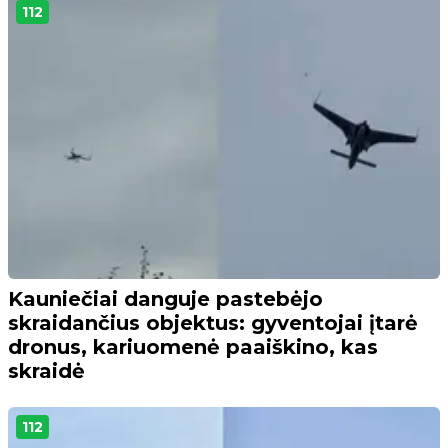
112
Kauniečiai danguje pastebėjo
skraidančius objektus: gyventojai įtarė
dronus, kariuomenė paaiškino, kas
skraidė
112