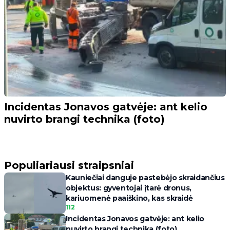
Incidentas Jonavos gatvėje: ant kelio
nuvirto brangi technika (foto)
Populiariausi straipsniai
Kauniečiai danguje pastebėjo skraidančius
objektus: gyventojai įtarė dronus,
kariuomenė paaiškino, kas skraidė
112
Incidentas Jonavos gatvėje: ant kelio
nuvirto brangi technika (foto)