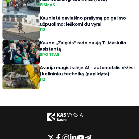
EISMAS
Kaunietė paviešino prašymą po galimo
užpuolimo: ieškomi du vyrai
112
Kauno „Žalgiris“ rado naują T. Masiulio
asistentą
SPORTAS
Avarija magistralėje A1 – automobilis rėžėsi
į kelininkų techniką (papildyta)
112