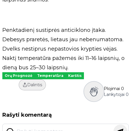
Penktadienį sustiprės anticiklono įtaka.
Debesys praretės, lietaus jau nebenumatoma.
Dvelks nestiprus nepastovios krypties vėjas.
Naktį temperatūra pažemės iki 11–16 laipsnių, o
dieną bus 25–30 laipsnių.
Orų Prognozė
Temperatūra
Karštis
Dalintis
Plojimai
0
Lankytojai
0
Rašyti komentarą