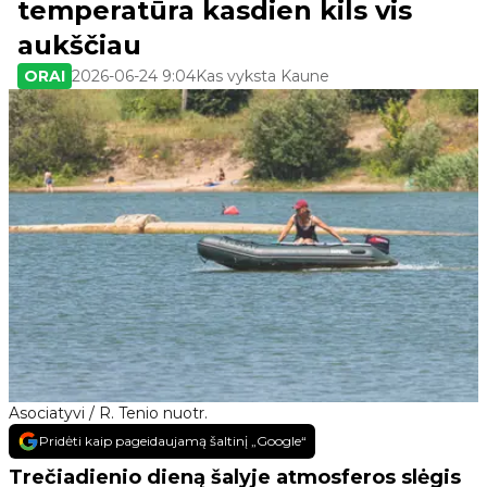
temperatūra kasdien kils vis
aukščiau
ORAI
2026-06-24 9:04
Kas vyksta Kaune
Asociatyvi / R. Tenio nuotr.
Pridėti kaip pageidaujamą šaltinį „Google“
Trečiadienio dieną šalyje atmosferos slėgis