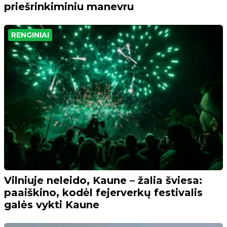
priešrinkiminiu manevru
RENGINIAI
Vilniuje neleido, Kaune – žalia šviesa:
paaiškino, kodėl fejerverkų festivalis
galės vykti Kaune