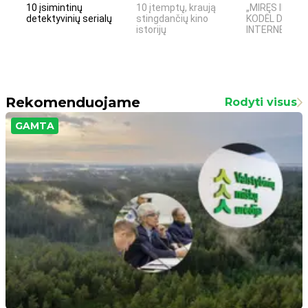
10 įsimintinų
10 įtemptų, kraują
„MIRĘS INTER
detektyvinių serialų
stingdančių kino
KODĖL DIDŽIOJ
istorijų
INTERNETO NĖ
Rekomenduojame
Rodyti visus
GAMTA