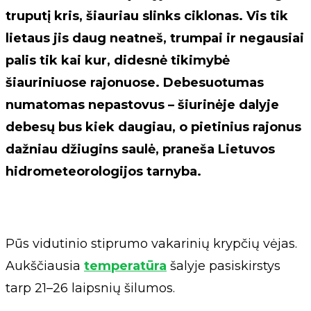
truputį kris, šiauriau slinks ciklonas. Vis tik
lietaus jis daug neatneš, trumpai ir negausiai
palis tik kai kur, didesnė tikimybė
šiauriniuose rajonuose. Debesuotumas
numatomas nepastovus – šiurinėje dalyje
debesų bus kiek daugiau, o pietinius rajonus
dažniau džiugins saulė, praneša Lietuvos
hidrometeorologijos tarnyba.
Pūs vidutinio stiprumo vakarinių krypčių vėjas.
Aukščiausia
temperatūra
šalyje pasiskirstys
tarp 21–26 laipsnių šilumos.