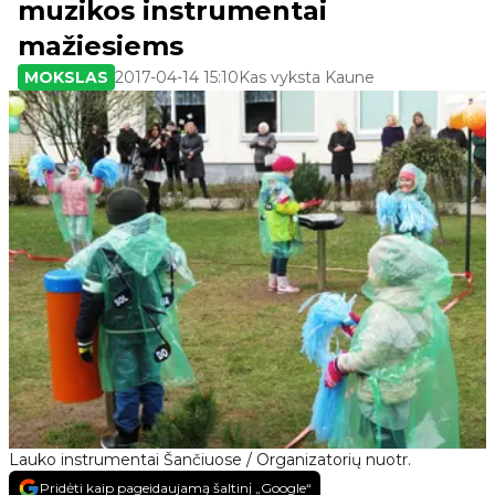
muzikos instrumentai
mažiesiems
MOKSLAS
2017-04-14 15:10
Kas vyksta Kaune
Lauko instrumentai Šančiuose / Organizatorių nuotr.
Pridėti kaip pageidaujamą šaltinį „Google“