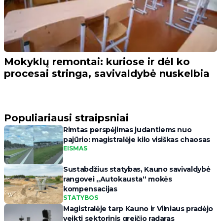
Mokyklų remontai: kuriose ir dėl ko
procesai stringa, savivaldybė nuskelbia
Populiariausi straipsniai
Rimtas perspėjimas judantiems nuo
pajūrio: magistralėje kilo visiškas chaosas
EISMAS
Sustabdžius statybas, Kauno savivaldybė
rangovei „Autokausta“ mokės
kompensacijas
STATYBOS
Magistralėje tarp Kauno ir Vilniaus pradėjo
veikti sektorinis greičio radaras