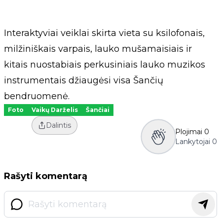
Interaktyviai veiklai skirta vieta su ksilofonais,
milžiniškais varpais, lauko mušamaisiais ir
kitais nuostabiais perkusiniais lauko muzikos
instrumentais džiaugėsi visa Šančių
bendruomenė.
Foto
Vaikų Darželis
Šančiai
Dalintis
Plojimai
0
Lankytojai
0
Rašyti komentarą