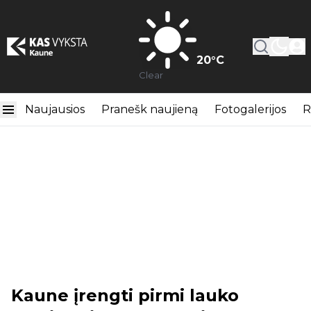
20
°C
Clear
Naujausios
Pranešk naujieną
Fotogalerijos
R
Kaune įrengti pirmi lauko