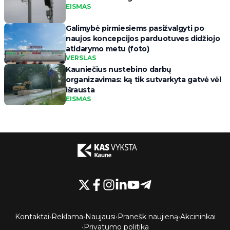
EISMAS
Galimybė pirmiesiems pasižvalgyti po
naujos koncepcijos parduotuves didžiojo
atidarymo metu (foto)
VERSLAS
Kauniečius nustebino darbų
organizavimas: ką tik sutvarkyta gatvė vėl
išrausta
EISMAS
Kontaktai
•
Reklama
•
Naujausi
•
Pranešk naujieną
•
Akcininkai
•
Privatumo politika