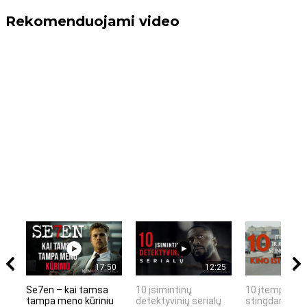
Rekomenduojami video
17:50
12:25
Se7en – kai tamsa
10 įsimintinų
10 įtemptų, k
tampa meno kūriniu
detektyvinių serialų
stingdančių k