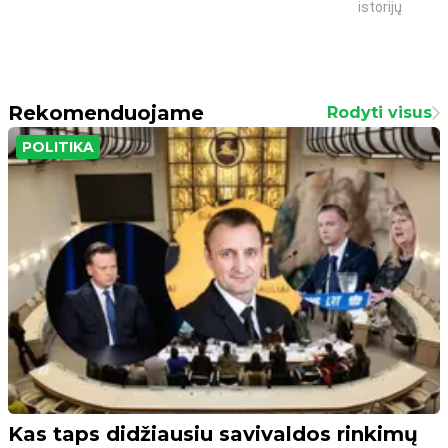
istorijų
Rekomenduojame
Rodyti visus
POLITIKA
Kas taps didžiausiu savivaldos rinkimų