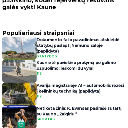
paaiškino, kodėl fejerverkų festivalis
galės vykti Kaune
Populiariausi straipsniai
Dokumento failo pavadinimas atskleidė
statybų paslaptį Nemuno saloje
(papildyta)
STATYBOS
Kaunietė paviešino prašymą po galimo
užpuolimo: ieškomi du vyrai
112
Avarija magistralėje A1 – automobilis rėžėsi
į kelininkų techniką (papildyta)
112
Netikėta žinia: K. Evansas pasirašė sutartį
su Kauno „Žalgiriu“
SPORTAS