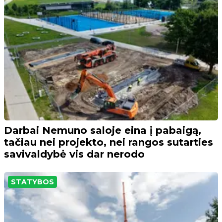
Darbai Nemuno saloje eina į pabaigą,
tačiau nei projekto, nei rangos sutarties
savivaldybė vis dar nerodo
STATYBOS