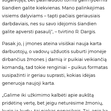
šiandien galite kiekvienas. Mano palinkėjimas
visiems dalyviams – tapti pačiais geriausiais
darbdaviais, nes su savo idėjomis šiandien
galite apversti pasaulį“, – tvirtino R. Dargis.
Pasak jo, į įmones ateina visiškai nauja karta
darbuotojų, o vadovų užduotis suburti įmonėje
dirbančius žmones į darnią ir puikiai veikiančią
komandą, tad tokie renginiai – puikus formatas
susipažinti ir geriau suprasti, kokias idėjas
generuoja naujoji karta.
„Galime iki užkimimo kalbėti apie aukštą
pridėtinę vertę, bet jeigu neturėsime žmonių,
kurie ją kurtų, tai niekas nepasikeis. Tai, apie ką