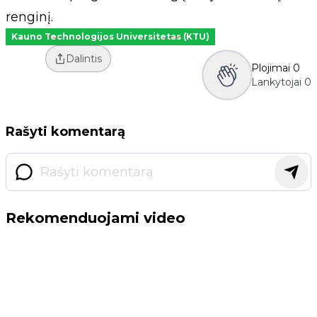
renginį.
Kauno Technologijos Universitetas (KTU)
Dalintis
Plojimai
0
Lankytojai
0
Rašyti komentarą
Rekomenduojami video