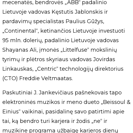
mecenatės, bendrovės „ABB“ padalinio
Lietuvoje vadovas Kęstutis Jablonskis ir
pardavimų specialistas Paulius Gūžys,
„Continental“, ketinančios Lietuvoje investuoti
95 mln. dolerių, padalinio Lietuvoje vadovas
Shayanas Ali, įmonės „Littelfuse“ mokslinių
tyrimų ir plėtros skyriaus vadovas Jovirdas
Linkauskas, „Centric“ technologijų direktorius
(CTO) Freddie Veltmaatas.
Paskutiniai J. Jankevičiaus pašnekovais tapo
elektroninės muzikos ir meno dueto „Beissoul &
Einius“ vaikinai, pasidalinę savo patirtimi apie
tai, ką bendro turi karjera ir žodis „ne“ ir
muzikine programa užbaigę karjeros dienų