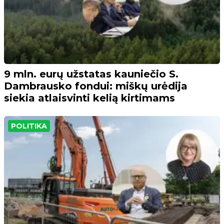
9 mln. eurų užstatas kauniečio S.
Dambrausko fondui: miškų urėdija
siekia atlaisvinti kelią kirtimams
POLITIKA