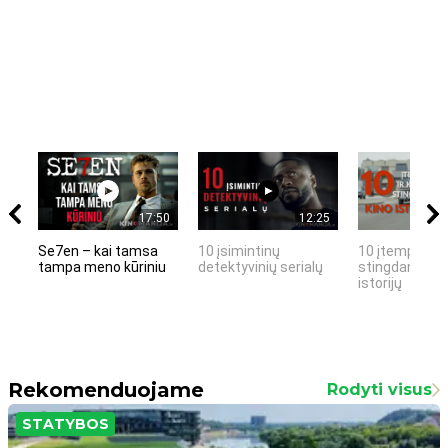
17:50
12:25
Se7en – kai tamsa
10 įsimintinų
10 įtemptų, k
tampa meno kūriniu
detektyvinių serialų
stingdančių k
istorijų
Rekomenduojame
Rodyti visus
STATYBOS