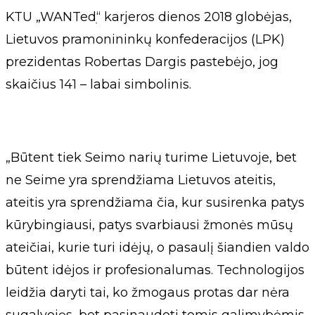
KTU „WANTedׅ“ karjeros dienos 2018 globėjas,
Lietuvos pramonininkų konfederacijos (LPK)
prezidentas Robertas Dargis pastebėjo, jog
skaičius 141 – labai simbolinis.
„Būtent tiek Seimo narių turime Lietuvoje, bet
ne Seime yra sprendžiama Lietuvos ateitis,
ateitis yra sprendžiama čia, kur susirenka patys
kūrybingiausi, patys svarbiausi žmonės mūsų
ateičiai, kurie turi idėjų, o pasaulį šiandien valdo
būtent idėjos ir profesionalumas. Technologijos
leidžia daryti tai, ko žmogaus protas dar nėra
sugalvojęs, bet pasinaudoti tomis galimybėmis