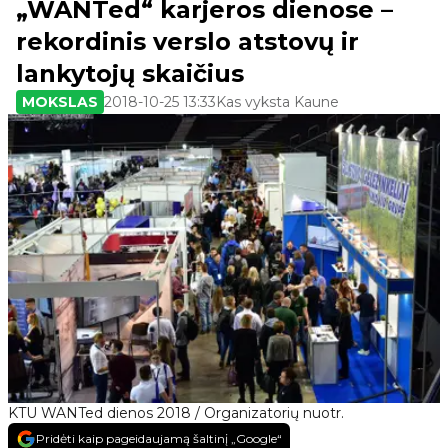
„WANTed“ karjeros dienose –
rekordinis verslo atstovų ir
lankytojų skaičius
MOKSLAS
2018-10-25 13:33
Kas vyksta Kaune
KTU WANTed dienos 2018 / Organizatorių nuotr.
Pridėti kaip pageidaujamą šaltinį „Google“