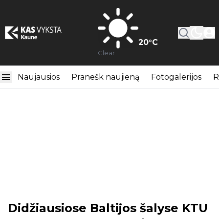
20
°C
Clear
Naujausios
Pranešk naujieną
Fotogalerijos
R
Didžiausiose Baltijos šalyse KTU