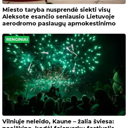
Miesto taryba nusprendė siekti visų
Aleksote esančio seniausio Lietuvoje
aerodromo paslaugų apmokestinimo
RENGINIAI
Vilniuje neleido, Kaune – žalia šviesa: