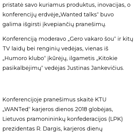
pristatė savo kuriamus produktus, inovacijas, o
konferencijų erdvėje„Wanted talks“ buvo
galima išgirsti įkvepiančių pranešimų.
Konferenciją moderavo „Gero vakaro šou“ ir kitų
TV laidų bei renginių vedėjas, vienas iš
„Humoro klubo“ įkūrėjų, ilgametis „Kitokie
pasikalbėjimų“ vedėjas Justinas Jankevičius.
Konferencijoje pranešimus skaitė KTU
„WANTedׅ“ karjeros dienos 2018 globėjas,
Lietuvos pramonininkų konfederacijos (LPK)
prezidentas R. Dargis, karjeros dienų