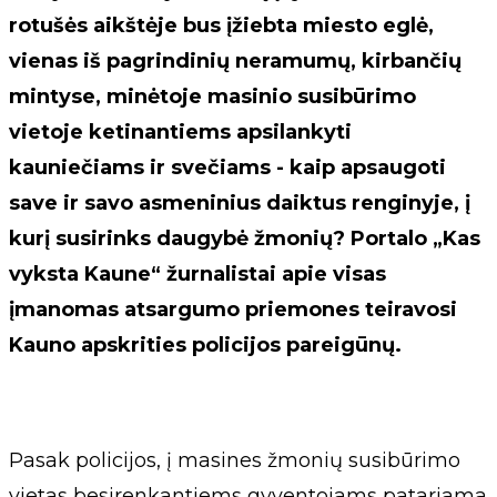
rotušės aikštėje bus įžiebta miesto eglė,
vienas iš pagrindinių neramumų, kirbančių
mintyse, minėtoje masinio susibūrimo
vietoje ketinantiems apsilankyti
kauniečiams ir svečiams - kaip apsaugoti
save ir savo asmeninius daiktus renginyje, į
kurį susirinks daugybė žmonių? Portalo „Kas
vyksta Kaune“ žurnalistai apie visas
įmanomas atsargumo priemones teiravosi
Kauno apskrities policijos pareigūnų.
Pasak policijos, į masines žmonių susibūrimo
vietas besirenkantiems gyventojams patariama