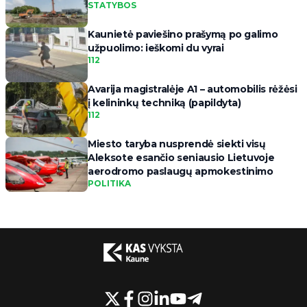
STATYBOS
Kaunietė paviešino prašymą po galimo
užpuolimo: ieškomi du vyrai
112
Avarija magistralėje A1 – automobilis rėžėsi
į kelininkų techniką (papildyta)
112
Miesto taryba nusprendė siekti visų
Aleksote esančio seniausio Lietuvoje
aerodromo paslaugų apmokestinimo
POLITIKA