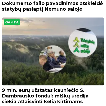
Dokumento failo pavadinimas atskleidė
statybų paslaptį Nemuno saloje
GAMTA
9 mln. eurų užstatas kauniečio S.
Dambrausko fondui: miškų urėdija
siekia atlaisvinti kelią kirtimams