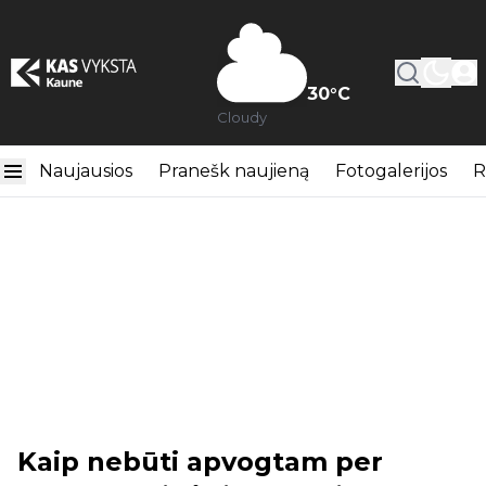
30
°C
Cloudy
Naujausios
Pranešk naujieną
Fotogalerijos
R
Kaip nebūti apvogtam per