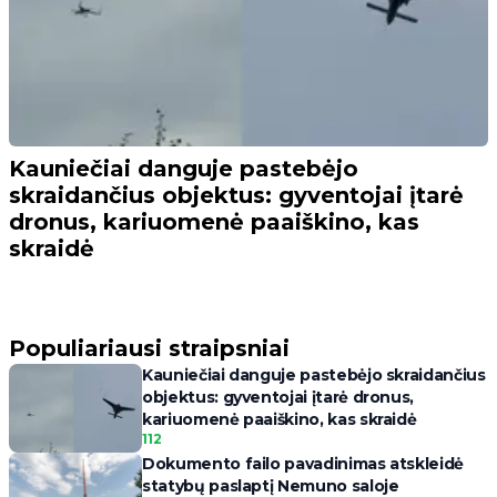
Kauniečiai danguje pastebėjo
skraidančius objektus: gyventojai įtarė
dronus, kariuomenė paaiškino, kas
skraidė
Populiariausi straipsniai
Kauniečiai danguje pastebėjo skraidančius
objektus: gyventojai įtarė dronus,
kariuomenė paaiškino, kas skraidė
112
Dokumento failo pavadinimas atskleidė
statybų paslaptį Nemuno saloje