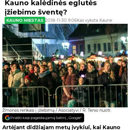
Kauno kalėdinės eglutės
įžiebimo šventę?
KAUNO MIESTAS
2018-11-30 9:06
Kas vyksta Kaune
Žmonės renkasi į įžiebimą / Asociatyvi / R. Tenio nuotr.
Pridėti kaip pageidaujamą šaltinį „Google“
Artėjant didžiajam metų įvykiui, kai Kauno