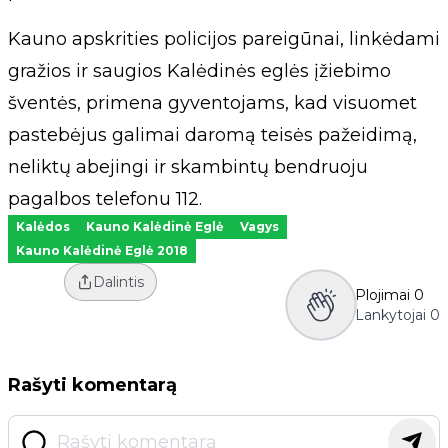
Kauno apskrities policijos pareigūnai, linkėdami
gražios ir saugios Kalėdinės eglės įžiebimo
šventės, primena gyventojams, kad visuomet
pastebėjus galimai daromą teisės pažeidimą,
neliktų abejingi ir skambintų bendruoju
pagalbos telefonu 112.
Kalėdos
Kauno Kalėdinė Eglė
Vagys
Kauno Kalėdinė Eglė 2018
Dalintis
Plojimai
0
Lankytojai
0
Rašyti komentarą