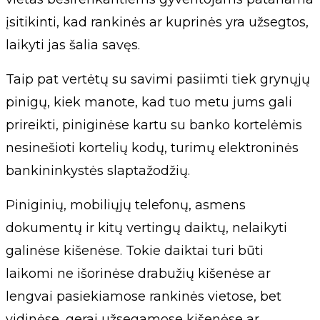
įsitikinti, kad rankinės ar kuprinės yra užsegtos,
laikyti jas šalia savęs.
Taip pat vertėtų su savimi pasiimti tiek grynųjų
pinigų, kiek manote, kad tuo metu jums gali
prireikti, piniginėse kartu su banko kortelėmis
nesinešioti kortelių kodų, turimų elektroninės
bankininkystės slaptažodžių.
Piniginių, mobiliųjų telefonų, asmens
dokumentų ir kitų vertingų daiktų, nelaikyti
galinėse kišenėse. Tokie daiktai turi būti
laikomi ne išorinėse drabužių kišenėse ar
lengvai pasiekiamose rankinės vietose, bet
vidinėse, gerai užsegamose kišenėse ar