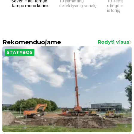
Se7en – kai tamsa
10 įsimintinų
10 įtemptų, k
tampa meno kūriniu
detektyvinių serialų
stingdančių k
istorijų
Rekomenduojame
Rodyti visus
STATYBOS