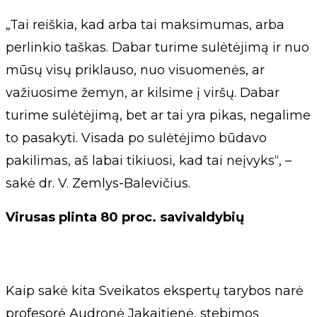
„Tai reiškia, kad arba tai maksimumas, arba
perlinkio taškas. Dabar turime sulėtėjimą ir nuo
mūsų visų priklauso, nuo visuomenės, ar
važiuosime žemyn, ar kilsime į viršų. Dabar
turime sulėtėjimą, bet ar tai yra pikas, negalime
to pasakyti. Visada po sulėtėjimo būdavo
pakilimas, aš labai tikiuosi, kad tai neįvyks“, –
sakė dr. V. Zemlys-Balevičius.
Virusas plinta 80 proc. savivaldybių
Kaip sakė kita Sveikatos ekspertų tarybos narė
profesorė Audronė Jakaitienė, stebimos