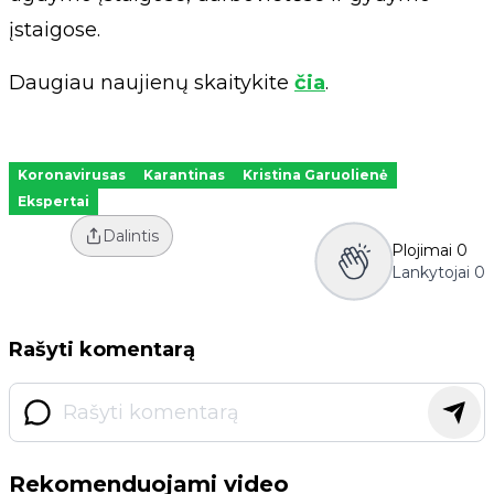
įstaigose.
Daugiau naujienų skaitykite
čia
.
Koronavirusas
Karantinas
Kristina Garuolienė
Ekspertai
Dalintis
Plojimai
0
Lankytojai
0
Rašyti komentarą
Rekomenduojami video