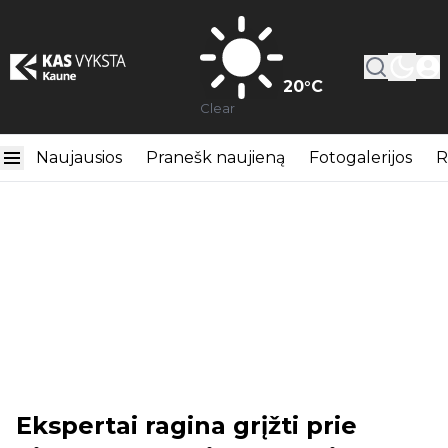
20
°C
Clear
Naujausios
Pranešk naujieną
Fotogalerijos
R
Ekspertai ragina grįžti prie