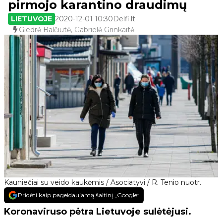
pirmojo karantino draudimų
LIETUVOJE
2020-12-01 10:30
Delfi.lt
Giedrė Balčiūtė, Gabrielė Grinkaitė
Kauniečiai su veido kaukėmis / Asociatyvi / R. Tenio nuotr.
Pridėti kaip pageidaujamą šaltinį „Google“
Koronaviruso pėtra Lietuvoje sulėtėjusi.