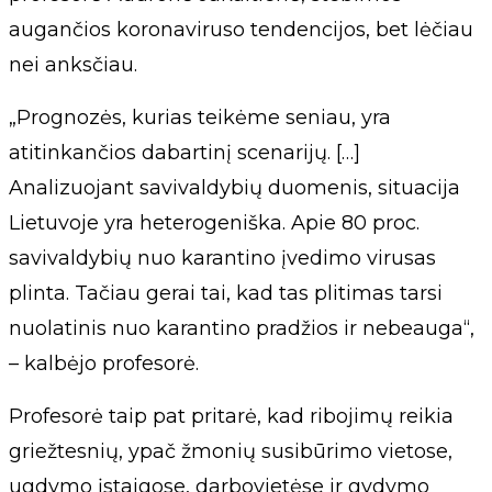
augančios koronaviruso tendencijos, bet lėčiau
nei anksčiau.
„Prognozės, kurias teikėme seniau, yra
atitinkančios dabartinį scenarijų. […]
Analizuojant savivaldybių duomenis, situacija
Lietuvoje yra heterogeniška. Apie 80 proc.
savivaldybių nuo karantino įvedimo virusas
plinta. Tačiau gerai tai, kad tas plitimas tarsi
nuolatinis nuo karantino pradžios ir nebeauga“,
– kalbėjo profesorė.
Profesorė taip pat pritarė, kad ribojimų reikia
griežtesnių, ypač žmonių susibūrimo vietose,
ugdymo įstaigose, darbovietėse ir gydymo