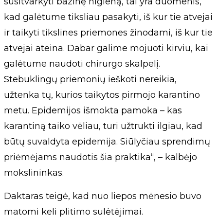
susitvarkyti bazinę higieną, tai yra duomenis,
kad galėtume tiksliau pasakyti, iš kur tie atvejai
ir taikyti tikslines priemones žinodami, iš kur tie
atvejai ateina. Dabar galime mojuoti kirviu, kai
galėtume naudoti chirurgo skalpelį.
Stebuklingų priemonių ieškoti nereikia,
užtenka tų, kurios taikytos pirmojo karantino
metu. Epidemijos išmokta pamoka – kas
karantiną taiko vėliau, turi užtrukti ilgiau, kad
būtų suvaldyta epidemija. Siūlyčiau sprendimų
priėmėjams naudotis šia praktika“, – kalbėjo
mokslininkas.
Daktaras teigė, kad nuo liepos mėnesio buvo
matomi keli plitimo sulėtėjimai.