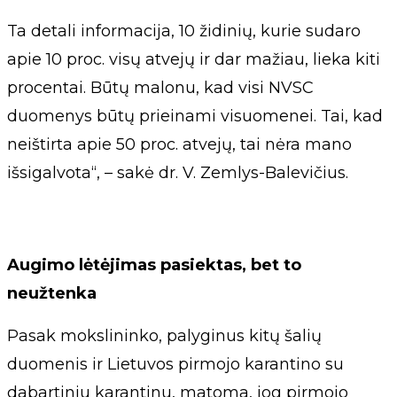
Ta detali informacija, 10 židinių, kurie sudaro
apie 10 proc. visų atvejų ir dar mažiau, lieka kiti
procentai. Būtų malonu, kad visi NVSC
duomenys būtų prieinami visuomenei. Tai, kad
neištirta apie 50 proc. atvejų, tai nėra mano
išsigalvota“, – sakė dr. V. Zemlys-Balevičius.
Augimo lėtėjimas pasiektas, bet to
neužtenka
Pasak mokslininko, palyginus kitų šalių
duomenis ir Lietuvos pirmojo karantino su
dabartiniu karantinu, matoma, jog pirmojo