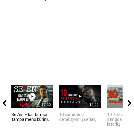
17:50
12:25
Se7en – kai tamsa
10 įsimintinų
10 įtemptų, k
tampa meno kūriniu
detektyvinių serialų
stingdančių k
istorijų