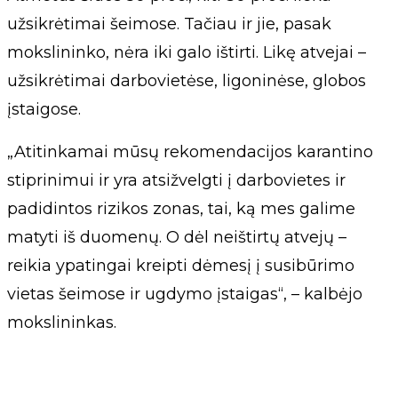
užsikrėtimai šeimose. Tačiau ir jie, pasak
mokslininko, nėra iki galo ištirti. Likę atvejai –
užsikrėtimai darbovietėse, ligoninėse, globos
įstaigose.
„Atitinkamai mūsų rekomendacijos karantino
stiprinimui ir yra atsižvelgti į darbovietes ir
padidintos rizikos zonas, tai, ką mes galime
matyti iš duomenų. O dėl neištirtų atvejų –
reikia ypatingai kreipti dėmesį į susibūrimo
vietas šeimose ir ugdymo įstaigas“, – kalbėjo
mokslininkas.