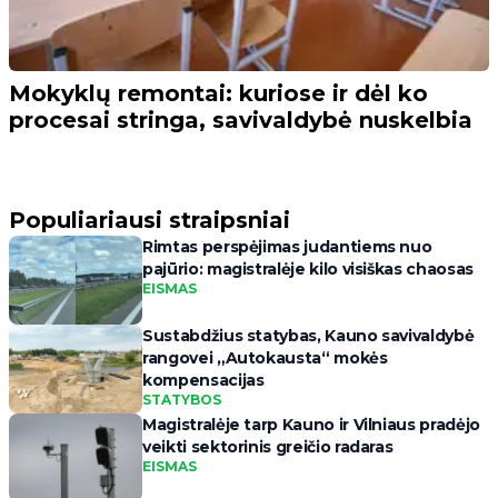
Mokyklų remontai: kuriose ir dėl ko
procesai stringa, savivaldybė nuskelbia
Populiariausi straipsniai
Rimtas perspėjimas judantiems nuo
pajūrio: magistralėje kilo visiškas chaosas
EISMAS
Sustabdžius statybas, Kauno savivaldybė
rangovei „Autokausta“ mokės
kompensacijas
STATYBOS
Magistralėje tarp Kauno ir Vilniaus pradėjo
veikti sektorinis greičio radaras
EISMAS