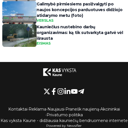
Galimybė pirmiesiems pasižvalgyti po
naujos koncepcijos parduotuves didžiojo
atidarymo metu (foto)
VERSLAS
Kauniečius nustebino darbų
organizavimas: ką tik sutvarkyta gatvė vėl
išrausta
EISMAS
Kontaktai
•
Reklama
•
Naujausi
•
Pranešk naujieną
•
Akcininkai
•
Privatumo politika
Kas vyksta Kaune - didžiausia kauniečių bendruomenė internete
Powered by Newsifier