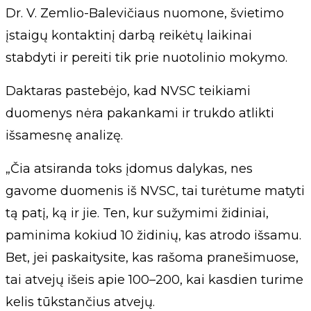
Dr. V. Zemlio-Balevičiaus nuomone, švietimo
įstaigų kontaktinį darbą reikėtų laikinai
stabdyti ir pereiti tik prie nuotolinio mokymo.
Daktaras pastebėjo, kad NVSC teikiami
duomenys nėra pakankami ir trukdo atlikti
išsamesnę analizę.
„Čia atsiranda toks įdomus dalykas, nes
gavome duomenis iš NVSC, tai turėtume matyti
tą patį, ką ir jie. Ten, kur sužymimi židiniai,
paminima kokiud 10 židinių, kas atrodo išsamu.
Bet, jei paskaitysite, kas rašoma pranešimuose,
tai atvejų išeis apie 100–200, kai kasdien turime
kelis tūkstančius atvejų.