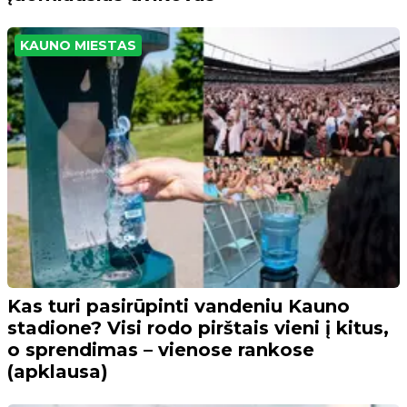
KAUNO MIESTAS
Kas turi pasirūpinti vandeniu Kauno
stadione? Visi rodo pirštais vieni į kitus,
o sprendimas – vienose rankose
(apklausa)