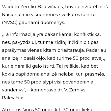
Vaidoto Zemlio-Balevičiaus, buvo peržiūrėti ir iš
Nacionalinio visuomenės sveikatos centro
(NVSC) gaunami duomenys.
„Ta informacija yra pakankamai konfliktiška,
nes, pavyzdžiui, turime židinį ir židinio tipas,
aprašymas vienas kitam prieštarauja. Padariau
analizę ir paaiškėjo, kad turime 50 proc. atvejų,
kurie nėra iki galo ištirti. Tai reiškia, kad bet
kokia papildoma analizė nelabai turi prasmės,
nes tame 50 proc. slypi visi povandeniniai
vandenys“, – komentavo dr. V. Zemlys-
Balevičius.
Atmetus šiuos 50 proc., kiti 30 proc. lieka