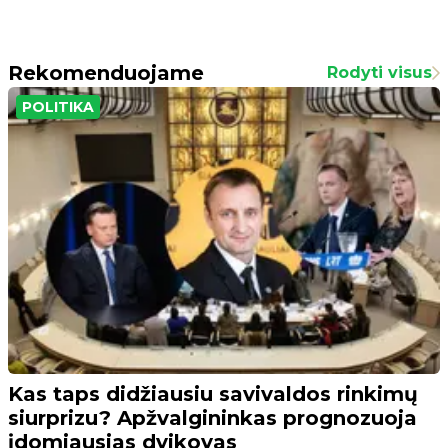
Rekomenduojame
Rodyti visus
POLITIKA
Kas taps didžiausiu savivaldos rinkimų
siurprizu? Apžvalgininkas prognozuoja
įdomiausias dvikovas