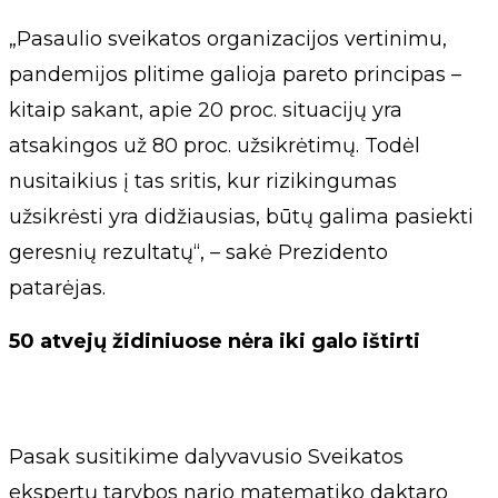
„Pasaulio sveikatos organizacijos vertinimu,
pandemijos plitime galioja pareto principas –
kitaip sakant, apie 20 proc. situacijų yra
atsakingos už 80 proc. užsikrėtimų. Todėl
nusitaikius į tas sritis, kur rizikingumas
užsikrėsti yra didžiausias, būtų galima pasiekti
geresnių rezultatų“, – sakė Prezidento
patarėjas.
50 atvejų židiniuose nėra iki galo ištirti
Pasak susitikime dalyvavusio Sveikatos
ekspertų tarybos nario matematiko daktaro