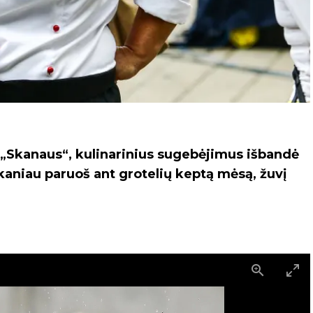
ui „Skanaus“, kulinarinius sugebėjimus išbandė
 skaniau paruoš ant grotelių keptą mėsą, žuvį