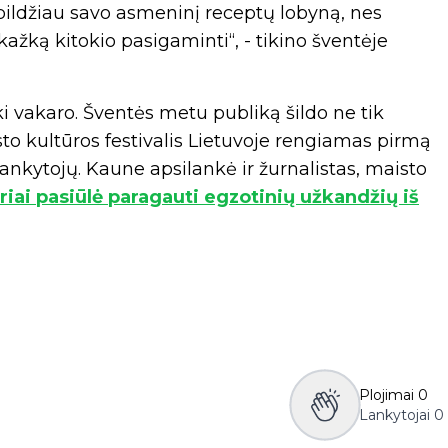
apildžiau savo asmeninį receptų lobyną, nes
žką kitokio pasigaminti“, - tikino šventėje
i vakaro. Šventės metu publiką šildo ne tik
isto kultūros festivalis Lietuvoje rengiamas pirmą
lankytojų. Kaune apsilankė ir žurnalistas, maisto
iai pasiūlė paragauti egzotinių užkandžių iš
Plojimai
0
Lankytojai
0