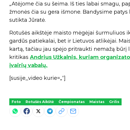
„Atėjome čia su šeima. Iš ties labai smagu, p
žmonės čia su gera išmone. Bandysime patys ka
sutikta Jūratė.
Rotušės aikštėje maisto mėgėjai šurmuliuos ik
gardūs patiekalai, bet ir Lietuvos atlikėjai. Ma
kartą, tačiau jau spėjo pritraukti nemažą būrį 
kritikas
Andrius Užkalnis, kuriam organizator
įvairių vabalų.
[susije_video kurie=„“]
Foto
Rotušės Aikštė
Čempionatas
Maistas
Grilis