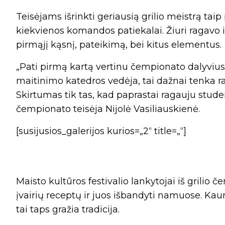
Teisėjams išrinkti geriausią grilio meistrą tai
kiekvienos komandos patiekalai. Žiuri ragavo ir
pirmąjį kąsnį, pateikimą, bei kitus elementus.
„Pati pirmą kartą vertinu čempionato dalyvius
maitinimo katedros vedėja, tai dažnai tenka ra
Skirtumas tik tas, kad paprastai ragauju stude
čempionato teisėja Nijolė Vasiliauskienė.
[susijusios_galerijos kurios=„2“ title=„“]
Maisto kultūros festivalio lankytojai iš grilio 
įvairių receptų ir juos išbandyti namuose. Kaunie
tai taps gražia tradicija.