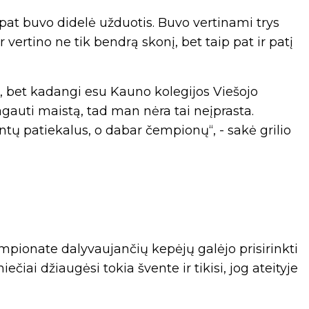
p pat buvo didelė užduotis. Buvo vertinami trys
 vertino ne tik bendrą skonį, bet taip pat ir patį
, bet kadangi esu Kauno kolegijos Viešojo
gauti maistą, tad man nėra tai neįprasta.
ntų patiekalus, o dabar čempionų“, - sakė grilio
čempionate dalyvaujančių kepėjų galėjo prisirinkti
čiai džiaugėsi tokia švente ir tikisi, jog ateityje