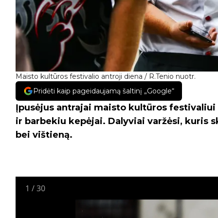
Maisto kultūros festivalio antroji diena / R.Tenio nuotr.
Pridėti kaip pageidaujamą šaltinį „Google“
Įpusėjus antrajai maisto kultūros festivali
ir barbekiu kepėjai. Dalyviai varžėsi, kuris
bei vištieną.
1
/
30