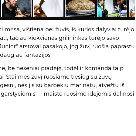
ėsa, vištiena bei žuvis, iš kurios dalyviai turėjo
ti, tačiau kiekvienas grilininkas turėjo savo
Junior“ atstovai pasakojo, jog žuvį ruošia paprastu
daugiau fantazijos.
me, be neseniai pradėję, todėl ir komanda taip
ai. Štai mes žuvį ruošiame tiesiog su žuvų
ngesni, nes jis su barbekiu marinatu, atvežtu iš
garstyčiomis“, - maisto ruošimo idėjomis dalinosi