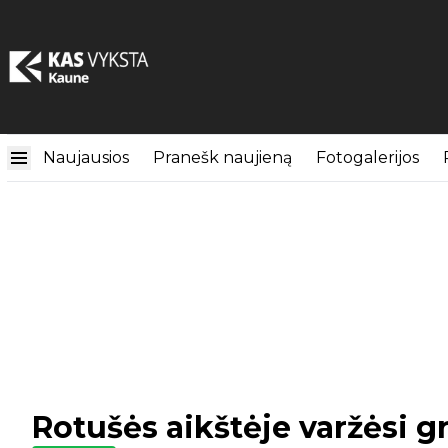
Naujausios
Pranešk naujieną
Fotogalerijos
Rotušės aikštėje varžėsi gr