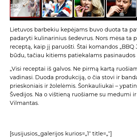
Lietuvos barbekiu kepėjams buvo duota ta pati m
padaryti kulinarinius šedevrus. Nors mėsa ta pa
receptą, kaip jį paruošti. Štai komandos „BBQ 
būdu, tačiau kitiems patiekalams pasinaudos 
„Visi receptai iš galvos. Ne pirmą kartą ruošia
vadinasi. Duoda produkciją, o čia stovi ir band
prieskoniais ir žolelėmis. Šonkauliukai – ypati
Švedijos. Na o vištieną ruošiame su medumi ir 
Vilmantas.
[susijusios_galerijos kurios=„1“ title=„“]