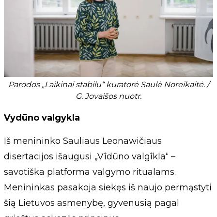
Parodos „Laikinai stabilu“ kuratorė Saulė Noreikaitė. /
G. Jovaišos nuotr.
Vydūno valgykla
Iš menininko Sauliaus Leonawičiaus
disertacijos išaugusi „Vîdȗno valgîkla“ –
savotiška platforma valgymo ritualams.
Menininkas pasakoja siekęs iš naujo permąstyti
šią Lietuvos asmenybę, gyvenusią pagal