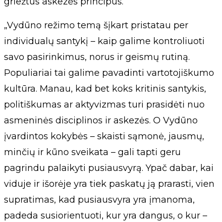
griežtus askezės principus.
„Vydūno režimo temą šįkart pristatau per
individualų santykį – kaip galime kontroliuoti
savo pasirinkimus, norus ir geismų rutiną.
Populiariai tai galime pavadinti vartotojiškumo
kultūra. Manau, kad bet koks kritinis santykis,
politiškumas ar aktyvizmas turi prasidėti nuo
asmeninės disciplinos ir askezės. O Vydūno
įvardintos kokybės – skaisti sąmonė, jausmų,
minčių ir kūno sveikata – gali tapti geru
pagrindu palaikyti pusiausvyrą. Ypač dabar, kai
viduje ir išorėje yra tiek paskatų ją prarasti, vien
supratimas, kad pusiausvyra yra įmanoma,
padeda susiorientuoti, kur yra dangus, o kur –