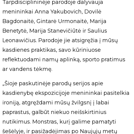
Tarpdisciplininėje parodoje dalyvauja
menininkai Anna Yakubovich, Dovilė
Bagdonaitė, Gintarė Urmonaitė, Marija
Benetytė, Marija Stanevičiūtė ir Saulius
Leonawičius. Parodoje jie atsigręžia į mūsų
kasdienes praktikas, savo kūriniuose
reflektuodami namų aplinką, sporto pratimus
ar vandens tėkmę.
„Šioje paskutinėje parodų serijos apie
kasdienybę ekspozicijoje menininkai pasitelkia
ironiją, atgręždami mūsų žvilgsnį į labai
paprastus, galbūt niekuo neišskirtinius
nutikimus. Monstras, kurį galime pamatyti
šešėlyje, ir pasižadėjimas po Naujųjų metų