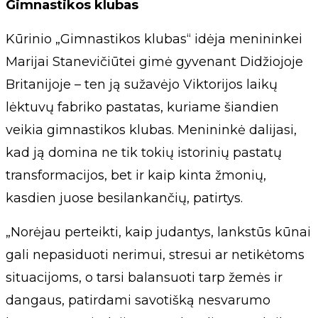
Gimnastikos klubas
Kūrinio „Gimnastikos klubas“ idėja menininkei
Marijai Stanevičiūtei gimė gyvenant Didžiojoje
Britanijoje – ten ją sužavėjo Viktorijos laikų
lėktuvų fabriko pastatas, kuriame šiandien
veikia gimnastikos klubas. Menininkė dalijasi,
kad ją domina ne tik tokių istorinių pastatų
transformacijos, bet ir kaip kinta žmonių,
kasdien juose besilankančių, patirtys.
„Norėjau perteikti, kaip judantys, lankstūs kūnai
gali nepasiduoti nerimui, stresui ar netikėtoms
situacijoms, o tarsi balansuoti tarp žemės ir
dangaus, patirdami savotišką nesvarumo