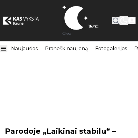
15
°C
Clear
Naujausios
Pranešk naujieną
Fotogalerijos
R
Parodoje „Laikinai stabilu“ –