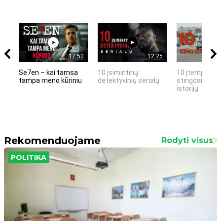
17:50
12:25
Se7en – kai tamsa
10 įsimintinų
10 įtemptų, k
tampa meno kūriniu
detektyvinių serialų
stingdančių k
istorijų
Rekomenduojame
Rodyti visus
POLITIKA