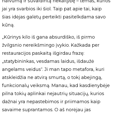
naivumą ir suvaidintą nekaltybę – temas, kurios
jai yra svarbios iki šiol. Taip pat apie tai, kaip
šias idėjas galėtų perteikti pasitelkdama savo
kūną.
„Kūrinys kilo iš gana absurdiško, iš pirmo
žvilgsnio nereikšmingo įvykio. Kažkada per
restauracijos paskaitą išgirdau frazę:
„statybininkas, vesdamas laidus, išdaužė
angelams veidus“. Ji man tapo metafora, kuri
atskleidžia ne atvirą smurtą, o tokį abejingą,
funkcionalų veiksmą. Manau, kad kasdienybėje
pilna tokių aplinkai nejautrių situacijų, kurios
dažnai yra nepastebimos ir priimamos kaip
savaime suprantamos. O aš norėjau jas