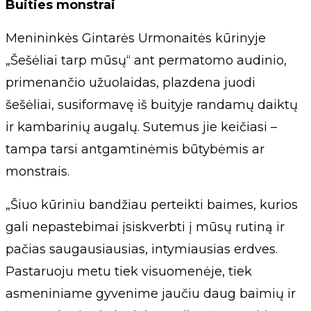
Buities monstrai
Menininkės Gintarės Urmonaitės kūrinyje
„Šešėliai tarp mūsų“ ant permatomo audinio,
primenančio užuolaidas, plazdena juodi
šešėliai, susiformavę iš buityje randamų daiktų
ir kambarinių augalų. Sutemus jie keičiasi –
tampa tarsi antgamtinėmis būtybėmis ar
monstrais.
„Šiuo kūriniu bandžiau perteikti baimes, kurios
gali nepastebimai įsiskverbti į mūsų rutiną ir
pačias saugausiausias, intymiausias erdves.
Pastaruoju metu tiek visuomenėje, tiek
asmeniniame gyvenime jaučiu daug baimių ir