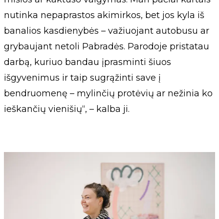
nutinka nepaprastos akimirkos, bet jos kyla iš
banalios kasdienybės – važiuojant autobusu ar
grybaujant netoli Pabradės. Parodoje pristatau
darbą, kuriuo bandau įprasminti šiuos
išgyvenimus ir taip sugrąžinti save į
bendruomenę – mylinčių protėvių ar nežinia ko
ieškančių vienišių“, – kalba ji.