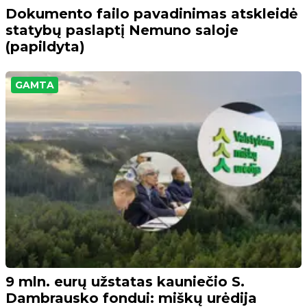
Dokumento failo pavadinimas atskleidė
statybų paslaptį Nemuno saloje
(papildyta)
GAMTA
9 mln. eurų užstatas kauniečio S.
Dambrausko fondui: miškų urėdija