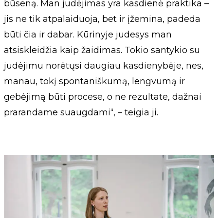
būseną. Man judėjimas yra kasdienė praktika –
jis ne tik atpalaiduoja, bet ir įžemina, padeda
būti čia ir dabar. Kūrinyje judesys man
atsiskleidžia kaip žaidimas. Tokio santykio su
judėjimu norėtųsi daugiau kasdienybėje, nes,
manau, tokį spontaniškumą, lengvumą ir
gebėjimą būti procese, o ne rezultate, dažnai
prarandame suaugdami“, – teigia ji.