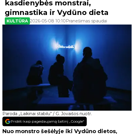
kasdienybės monstrai,
gimnastika ir Vydūno dieta
KULTŪRA
2026-05-08 10:10
Pranešimas spaudai
Paroda „Laikinai stabilu“ / G. Jovaišos nuotr.
Pridėti kaip pageidaujamą šaltinį „Google“
Nuo monstro šešėlyje iki Vydūno dietos,