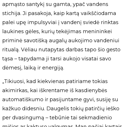
apmąsto santykį su gamta, ypač vandens
stichija. Ji pasakoja, kaip kartą vaikščiodama
palei upę impulsyviai į vandenį sviedė rinktas
laukines gėles, kurių tekėjimas menininkei
priminė savotišką augalų aukojimo vandeniui
ritualą. Vėliau nutapytas darbas tapo šio gesto
tąsa – tapydama ji tarsi aukojo visatai savo
dėmesį, laiką ir energiją.
„Tikiuosi, kad kiekvienas patiriame tokias
akimirkas, kai iškrentame iš kasdienybės
automatiškumo ir pasijuntame gyvi, susiję su
kažkuo didesniu. Daugelis tokių patirčių ieško
per dvasingumą – tebūnie tai sekmadienio
mišios ar kaktuso valgymas. Man pačiai kartais