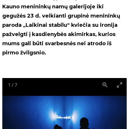
Kauno menininkų namų galerijoje iki
gegužės 23 d. veikianti grupinė menininkų
paroda „Laikinai stabilu“ kviečia su ironija
pažvelgti į kasdienybės akimirkas, kurios
mums gali būti svarbesnės nei atrodo iš
pirmo žvilgsnio.
1
/
7