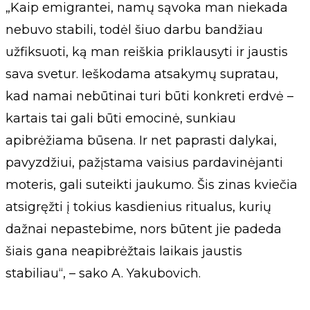
„Kaip emigrantei, namų sąvoka man niekada
nebuvo stabili, todėl šiuo darbu bandžiau
užfiksuoti, ką man reiškia priklausyti ir jaustis
sava svetur. Ieškodama atsakymų supratau,
kad namai nebūtinai turi būti konkreti erdvė –
kartais tai gali būti emocinė, sunkiau
apibrėžiama būsena. Ir net paprasti dalykai,
pavyzdžiui, pažįstama vaisius pardavinėjanti
moteris, gali suteikti jaukumo. Šis zinas kviečia
atsigręžti į tokius kasdienius ritualus, kurių
dažnai nepastebime, nors būtent jie padeda
šiais gana neapibrėžtais laikais jaustis
stabiliau“, – sako A. Yakubovich.