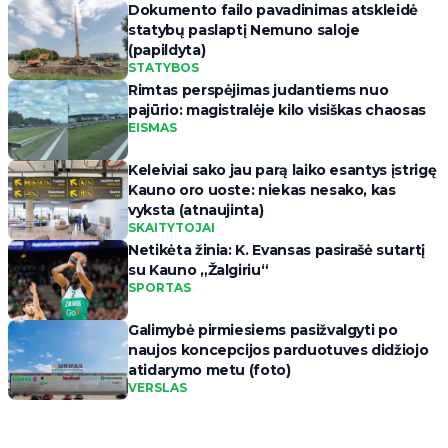
Dokumento failo pavadinimas atskleidė
statybų paslaptį Nemuno saloje
(papildyta)
STATYBOS
Rimtas perspėjimas judantiems nuo
pajūrio: magistralėje kilo visiškas chaosas
EISMAS
Keleiviai sako jau parą laiko esantys įstrigę
Kauno oro uoste: niekas nesako, kas
vyksta (atnaujinta)
SKAITYTOJAI
Netikėta žinia: K. Evansas pasirašė sutartį
su Kauno „Žalgiriu“
SPORTAS
Galimybė pirmiesiems pasižvalgyti po
naujos koncepcijos parduotuves didžiojo
atidarymo metu (foto)
VERSLAS