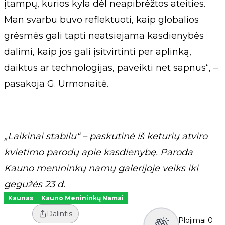
įtampų, kurios kyla dėl neapibrėžtos ateities.
Man svarbu buvo reflektuoti, kaip globalios
grėsmės gali tapti neatsiejama kasdienybės
dalimi, kaip jos gali įsitvirtinti per aplinką,
daiktus ar technologijas, paveikti net sapnus“, –
pasakoja G. Urmonaitė.
„Laikinai stabilu“ – paskutinė iš keturių atviro
kvietimo parodų apie kasdienybę. Paroda
Kauno menininkų namų galerijoje veiks iki
gegužės 23 d.
Kaunas
Kauno Menininkų Namai
Dalintis
Plojimai
0