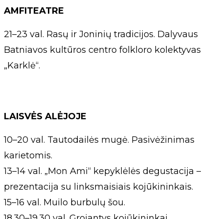
AMFITEATRE
21–23 val. Rasų ir Joninių tradicijos. Dalyvaus
Batniavos kultūros centro folkloro kolektyvas
„Karklė“.
LAISVĖS ALĖJOJE
10–20 val. Tautodailės mugė. Pasivėžinimas
karietomis.
13–14 val. „Mon Ami“ kepyklėlės degustacija –
prezentacija su linksmaisiais kojūkininkais.
15–16 val. Muilo burbulų šou.
18.30–19.30 val. Grojantys kojūkininkai.