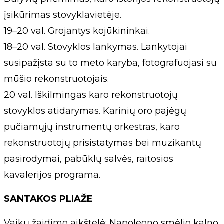
įsikūrimas stovyklavietėje.
19–20 val. Grojantys kojūkininkai.
18–20 val. Stovyklos lankymas. Lankytojai
susipažįsta su to meto karyba, fotografuojasi su
mūšio rekonstruotojais.
20 val. Iškilmingas karo rekonstruotojų
stovyklos atidarymas. Karinių oro pajėgų
pučiamųjų instrumentų orkestras, karo
rekonstruotojų prisistatymas bei muzikantų
pasirodymai, pabūklų salvės, raitosios
kavalerijos programa.
SANTAKOS PLIAŽE
Vaikų žaidimo aikštelė: Napoleono smėlio kalno