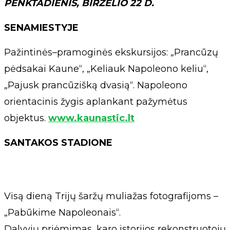
PENKTADIENIS, BIRŽELIO 22 D.
SENAMIESTYJE
Pažintinės–pramoginės ekskursijos: „Prancūzų
pėdsakai Kaune“, „Keliauk Napoleono keliu“,
„Pajusk prancūzišką dvasią“. Napoleono
orientacinis žygis aplankant pažymėtus
objektus.
www.kaunastic.lt
SANTAKOS STADIONE
Visą dieną Trijų šaržų muliažas fotografijoms –
„Pabūkime Napoleonais“.
Dalyvių priėmimas, karo istorijos rekonstruotojų