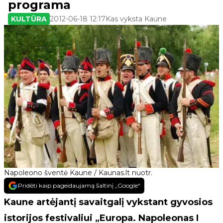
programa
KULTŪRA
2012-06-18 12:17
Kas vyksta Kaune
Napoleono šventė Kaune / Kaunas.lt nuotr.
Pridėti kaip pageidaujamą šaltinį „Google“
Kaune artėjantį savaitgalį vykstant gyvosios
istorijos festivaliui „Europa. Napoleonas I