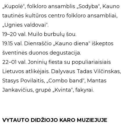
„Kupolė“, folkloro ansamblis „Sodyba“, Kauno
tautinės kultūros centro folkloro ansambliai,
„Ugnies valdovai“.
19–20 val. Muilo burbulų šou.
19.15 val. Dienraščio „Kauno diena“ iškeptos
šventinės duonos degustacija.
22–01 val. Joninių fiesta su populiariaisiais
Lietuvos atlikėjais. Dalyvaus Tadas Vilčinskas,
Stasys Povilaitis, „Combo band“, Mantas
Jankavičius, grupė „Kvinta“, fakyrai.
VYTAUTO DIDŽIOJO KARO MUZIEJUJE