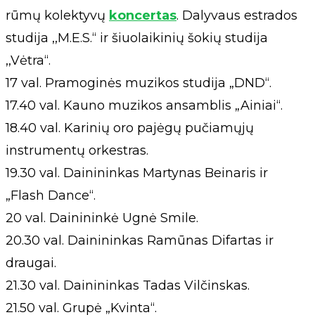
rūmų kolektyvų
koncertas
. Dalyvaus estrados
studija ,,M.E.S.“ ir šiuolaikinių šokių studija
,,Vėtra“.
17 val. Pramoginės muzikos studija „DND“.
17.40 val. Kauno muzikos ansamblis „Ainiai“.
18.40 val. Karinių oro pajėgų pučiamųjų
instrumentų orkestras.
19.30 val. Dainininkas Martynas Beinaris ir
„Flash Dance“.
20 val. Dainininkė Ugnė Smile.
20.30 val. Dainininkas Ramūnas Difartas ir
draugai.
21.30 val. Dainininkas Tadas Vilčinskas.
21.50 val. Grupė „Kvinta“.