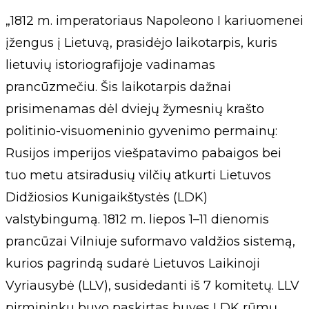
„1812 m. imperatoriaus Napoleono I kariuomenei
įžengus į Lietuvą, prasidėjo laikotarpis, kuris
lietuvių istoriografijoje vadinamas
prancūzmečiu. Šis laikotarpis dažnai
prisimenamas dėl dviejų žymesnių krašto
politinio-visuomeninio gyvenimo permainų:
Rusijos imperijos viešpatavimo pabaigos bei
tuo metu atsiradusių vilčių atkurti Lietuvos
Didžiosios Kunigaikštystės (LDK)
valstybingumą. 1812 m. liepos 1–11 dienomis
prancūzai Vilniuje suformavo valdžios sistemą,
kurios pagrindą sudarė Lietuvos Laikinoji
Vyriausybė (LLV), susidedanti iš 7 komitetų. LLV
pirmininku buvo paskirtas buvęs LDK rūmų