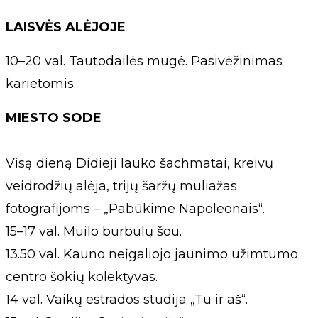
LAISVĖS ALĖJOJE
10–20 val. Tautodailės mugė. Pasivėžinimas
karietomis.
MIESTO SODE
Visą dieną Didieji lauko šachmatai, kreivų
veidrodžių alėja, trijų šaržų muliažas
fotografijoms – „Pabūkime Napoleonais“.
15–17 val. Muilo burbulų šou.
13.50 val. Kauno neįgaliojo jaunimo užimtumo
centro šokių kolektyvas.
14 val. Vaikų estrados studija „Tu ir aš“.