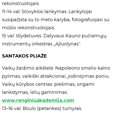
rekonstruotojais.
11–14 val. Stovyklos lankymas. Lankytojai
susipažįsta su to meto karyba, fotografuojasi su
mūšio rekonstruotojais.
15 val. Išlydėtuvės. Dalyvaus Kauno pučiamųjų
instrumentų orkestras „Ąžuolynas“.
SANTAKOS PLIAŽE
Vaikų žaidimo aikštelė: Napoleono smėlio kalno
pylimas, vaikiški atrakcionai, jodinėjimas poniu.
Vaikų kūrybos centras: piešimas, origami
lankstymas, lėlių gaminimas.
www.renginiuakademija.com
13–16 val. Boulo (petankės) turnyras.