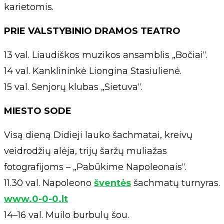
karietomis.
PRIE VALSTYBINIO DRAMOS TEATRO
13 val. Liaudiškos muzikos ansamblis „Bočiai“.
14 val. Kanklininkė Liongina Stasiulienė.
15 val. Senjorų klubas „Sietuva“.
MIESTO SODE
Visą dieną Didieji lauko šachmatai, kreivų
veidrodžių alėja, trijų šaržų muliažas
fotografijoms – „Pabūkime Napoleonais“.
11.30 val. Napoleono
šventės
šachmatų turnyras.
www.0-0-0.lt
14–16 val. Muilo burbulų šou.