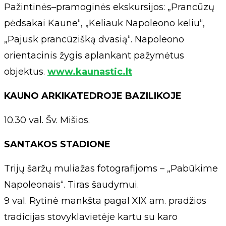
Pažintinės–pramoginės ekskursijos: „Prancūzų
pėdsakai Kaune“, „Keliauk Napoleono keliu“,
„Pajusk prancūzišką dvasią“. Napoleono
orientacinis žygis aplankant pažymėtus
objektus.
www.kaunastic.lt
KAUNO ARKIKATEDROJE BAZILIKOJE
10.30 val. Šv. Mišios.
SANTAKOS STADIONE
Trijų šaržų muliažas fotografijoms – „Pabūkime
Napoleonais“. Tiras šaudymui.
9 val. Rytinė mankšta pagal XIX am. pradžios
tradicijas stovyklavietėje kartu su karo