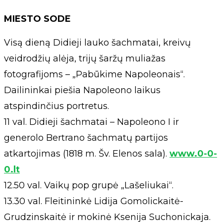
MIESTO SODE
Visą dieną Didieji lauko šachmatai, kreivų
veidrodžių alėja, trijų šaržų muliažas
fotografijoms – „Pabūkime Napoleonais“.
Dailininkai piešia Napoleono laikus
atspindinčius portretus.
11 val. Didieji šachmatai – Napoleono I ir
generolo Bertrano šachmatų partijos
atkartojimas (1818 m. Šv. Elenos sala).
www.0-0-
0.lt
12.50 val. Vaikų pop grupė „Lašeliukai“.
13.30 val. Fleitininkė Lidija Gomolickaitė-
Grudzinskaitė ir mokinė Ksenija Suchonickaja.