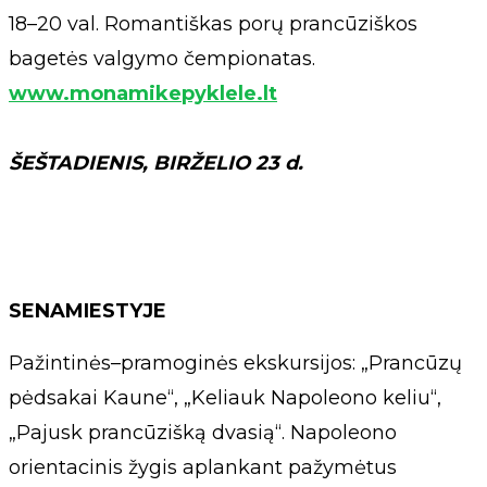
18–20 val. Romantiškas porų prancūziškos
bagetės valgymo čempionatas.
www.monamikepyklele.lt
ŠEŠTADIENIS, BIRŽELIO 23 d.
SENAMIESTYJE
Pažintinės–pramoginės ekskursijos: „Prancūzų
pėdsakai Kaune“, „Keliauk Napoleono keliu“,
„Pajusk prancūzišką dvasią“. Napoleono
orientacinis žygis aplankant pažymėtus