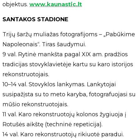
objektus.
www.kaunastic.lt
SANTAKOS STADIONE
Trijų šaržų muliažas fotografijoms – „Pabūkime
Napoleonais“. Tiras šaudymui.
9 val. Rytinė mankšta pagal XIX am. pradžios
tradicijas stovyklavietėje kartu su karo istorijos
rekonstruotojais.
10–14 val. Stovyklos lankymas. Lankytojai
susipažįsta su to meto karyba, fotografuojasi su
mūšio rekonstruotojais.
11 val. Karo rekonstruotojų kolonos žygiuoja į
Rotušės aikštę (techninė repeticija).
14 val. Karo rekonstruotojų rikiuotė paradui.