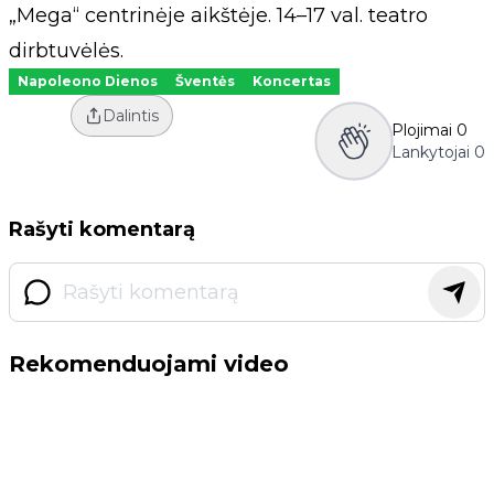
„Mega“ centrinėje aikštėje. 14–17 val. teatro
dirbtuvėlės.
Napoleono Dienos
Šventės
Koncertas
Dalintis
Plojimai
0
Lankytojai
0
Rašyti komentarą
Rekomenduojami video