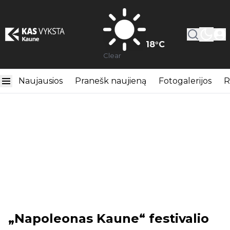
18
°C
Clear
Naujausios
Pranešk naujieną
Fotogalerijos
R
„Napoleonas Kaune“ festivalio