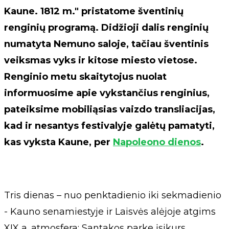
Kaune. 1812 m." pristatome šventinių
renginių programą. Didžioji dalis renginių
numatyta Nemuno saloje, tačiau šventinis
veiksmas vyks ir kitose miesto vietose.
Renginio metu skaitytojus nuolat
informuosime apie vykstančius renginius,
pateiksime mobiliąsias vaizdo transliacijas,
kad ir nesantys festivalyje galėtų pamatyti,
kas vyksta Kaune, per
Napoleono dienos
.
Tris dienas – nuo penktadienio iki sekmadienio
- Kauno senamiestyje ir Laisvės alėjoje atgims
XIX a. atmosfera: Santakos parke įsikurs