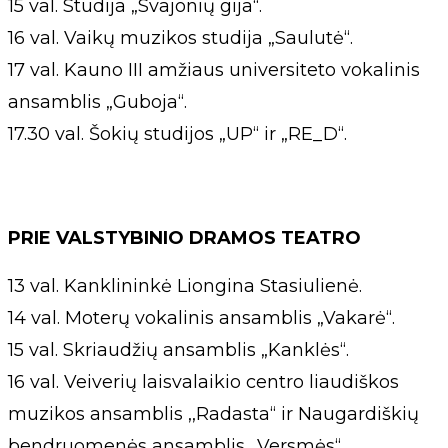
15 val. Studija „Svajonių gija“.
16 val. Vaikų muzikos studija „Saulutė“.
17 val. Kauno III amžiaus universiteto vokalinis
ansamblis „Guboja“.
17.30 val. Šokių studijos „UP“ ir „RE_D“.
PRIE VALSTYBINIO DRAMOS TEATRO
13 val. Kanklininkė Liongina Stasiulienė.
14 val. Moterų vokalinis ansamblis „Vakarė“.
15 val. Skriaudžių ansamblis „Kanklės“.
16 val. Veiverių laisvalaikio centro liaudiškos
muzikos ansamblis ,,Radasta“ ir Naugardiškių
bendruomenės ansamblis ,,Versmės“.