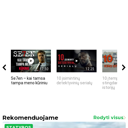
17:50
12:25
Se7en – kai tamsa
10 įsimintinų
10 įtemptų, k
tampa meno kūriniu
detektyvinių serialų
stingdančių k
istorijų
Rekomenduojame
Rodyti visus
STATYBOS