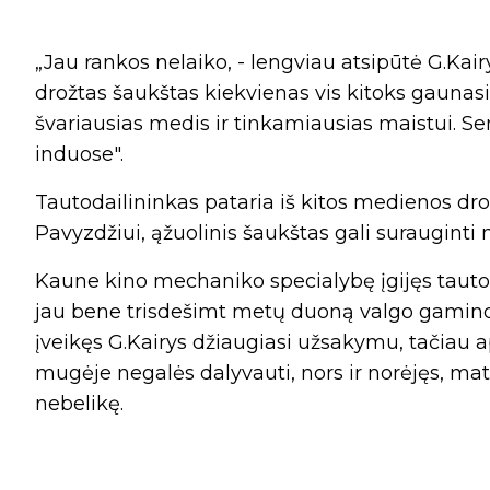
„Jau rankos nelaiko, - lengviau atsipūtė G.Kai
drožtas šaukštas kiekvienas vis kitoks gaunas
švariausias medis ir tinkamiausias maistui. S
induose".
Tautodailininkas pataria iš kitos medienos dro
Pavyzdžiui, ąžuolinis šaukštas gali surauginti 
Kaune kino mechaniko specialybę įgijęs tautod
jau bene trisdešimt metų duoną valgo gamind
įveikęs G.Kairys džiaugiasi užsakymu, tačiau a
mugėje negalės dalyvauti, nors ir norėjęs, mat
nebelikę.