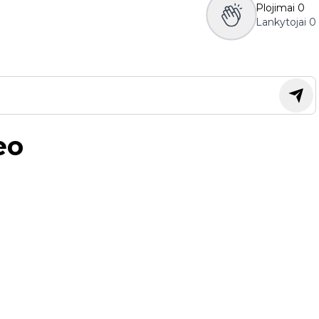
Plojimai
0
Lankytojai
0
eo