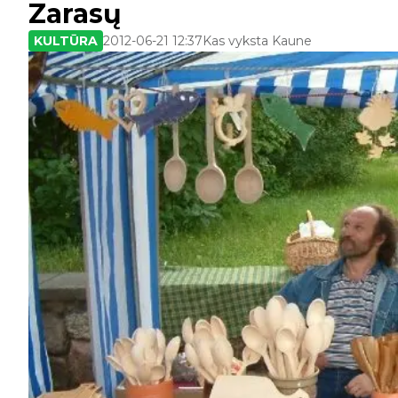
Zarasų
KULTŪRA
2012-06-21 12:37
Kas vyksta Kaune