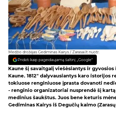
Medžio drožėjas Gediminas Kairys / Zarasai.lt nuotr.
Pridėti kaip pageidaujamą šaltinį „Google“
Kaune šį savaitgalį viešėsiantys ir gyvosios 
Kaune. 1812" dalyvausiantys karo istorijos 
tokiuose renginiuose įprasta dovanoti nedi
- renginio organizatoriai nusprendė šį kart
medinius šaukštus. Juos bene keturis mėne
Gediminas Kairys iš Degučių kaimo (Zaras