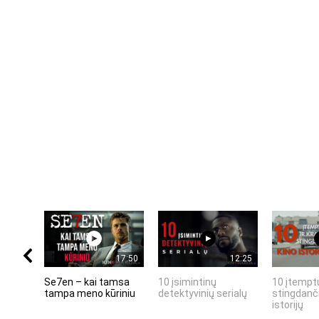
17:50
12:25
Se7en – kai tamsa
10 įsimintinų
10 įtemptų
tampa meno kūriniu
detektyvinių serialų
stingdanči
istorijų