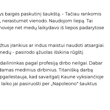
rys baigės paskutinį šaukštą. - Tačiau rankomis
i, nerastumėt vienodo. Naudojom liepą. Tai
enovėje net medų laikydavo iš liepos padarytose
žtus įrankius ar indus maistui naudoti atsargiai.
medų - pasirodo ąžuolas išskiria rūgštį.
ailininkas pagal profesiją dirbo neilgai. Dabar
amas medinius dirbinius. Titanišką darbą
pgailestauja, kad savaitgalį Kaune vyksiančioje
 laiko jai pasiruošti per „Napoleono" šauktus