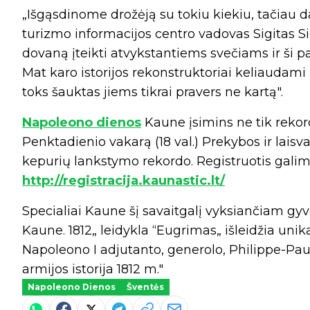
„Išgąsdinome drožėją su tokiu kiekiu, tačiau da
turizmo informacijos centro vadovas Sigitas Si
dovaną įteikti atvykstantiems svečiams ir ši pa
Mat karo istorijos rekonstruktoriai keliaudami
toks šauktas jiems tikrai pravers ne kartą".
Napoleono dienos
Kaune įsimins ne tik reko
Penktadienio vakarą (18 val.) Prekybos ir lai
kepurių lankstymo rekordo. Registruotis galim
http://registracija.kaunastic.lt/
Specialiai Kaune šį savaitgalį vyksiančiam gyvo
Kaune. 1812„ leidykla “Eugrimas„ išleidžia unik
Napoleono I adjutanto, generolo, Philippe-Pau
armijos istorija 1812 m."
Napoleono Dienos
Šventės