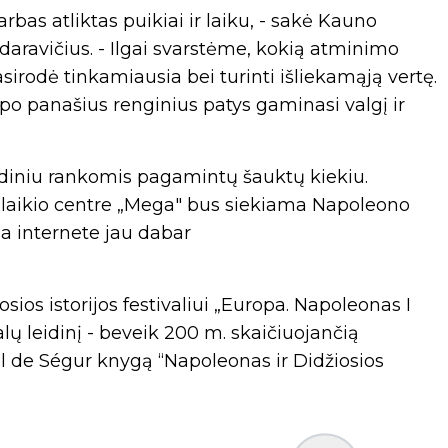
rbas atliktas puikiai ir laiku, - sakė Kauno
daravičius. - Ilgai svarstėme, kokią atminimo
sirodė tinkamiausia bei turinti išliekamąją vertę.
 po panašius renginius patys gaminasi valgį ir
rdiniu rankomis pagamintų šauktų kiekiu.
svalaikio centre „Mega" bus siekiama Napoleono
a internete jau dabar
sios istorijos festivaliui „Europa. Napoleonas I
alų leidinį - beveik 200 m. skaičiuojančią
l de Ségur knygą “Napoleonas ir Didžiosios