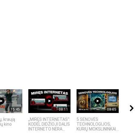
15:45
08:11
08:05
, kraują
„MIRĘS INTERNETAS“:
5 SENOVĖS
„Sost
ų kino
KODĖL DIDŽIOJI DALIS
TECHNOLOGIJOS,
įspū
INTERNETO NĖRA...
KURIŲ MOKSLININKAI...
fanta