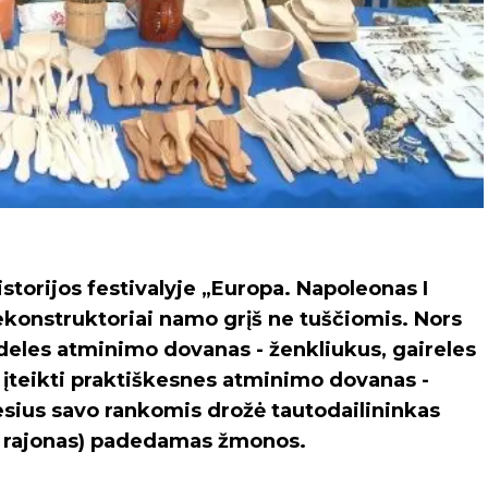
istorijos festivalyje „Europa. Napoleonas I
rekonstruktoriai namo grįš ne tuščiomis. Nors
deles atminimo dovanas - ženkliukus, gaireles
ą įteikti praktiškesnes atminimo dovanas -
sius savo rankomis drožė tautodailininkas
ų rajonas) padedamas žmonos.