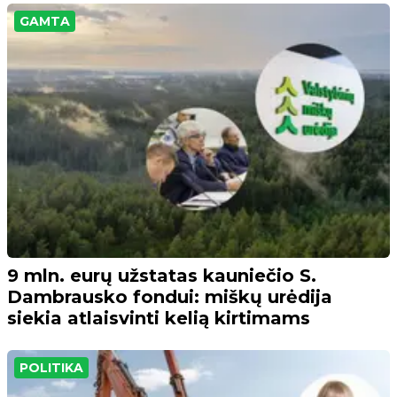
GAMTA
9 mln. eurų užstatas kauniečio S.
Dambrausko fondui: miškų urėdija
siekia atlaisvinti kelią kirtimams
POLITIKA