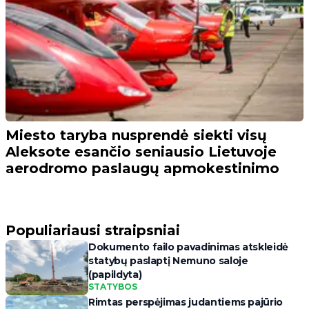
Miesto taryba nusprendė siekti visų
Aleksote esančio seniausio Lietuvoje
aerodromo paslaugų apmokestinimo
Populiariausi straipsniai
Dokumento failo pavadinimas atskleidė
statybų paslaptį Nemuno saloje
(papildyta)
STATYBOS
Rimtas perspėjimas judantiems pajūrio