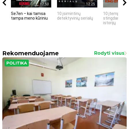
17:50
12:25
Se7en – kai tamsa
10 įsimintinų
10 įtemptų, k
tampa meno kūriniu
detektyvinių serialų
stingdančių k
istorijų
Rekomenduojame
Rodyti visus
POLITIKA