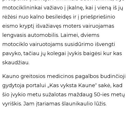
motociklininkai važiavo į įkalnę, kai į vieną iš jų
rėžėsi nuo kalno besileidęs ir į priešpriešinio
eismo kryptį išvažiavęs moters vairuojamas
lengvasis automobilis. Laimei, dviems
motociklo vairuotojams susidūrimo išvengti
pavyko, tačiau jų kolegai įvykis baigėsi kur kas
skaudžiau.
Kauno greitosios medicinos pagalbos budinčioji
gydytoja portalui „Kas vyksta Kaune“ sakė, kad
šio įvykio metu sužalotas maždaug 50-ies metų
vyriškis. Jam įtariamas šlaunikaulio lūžis.