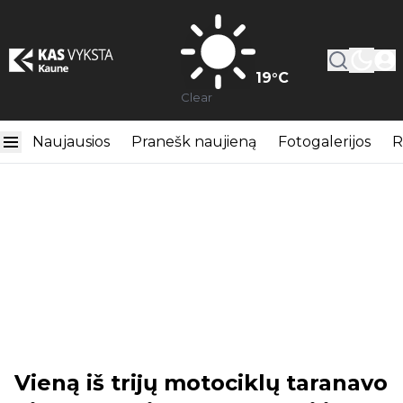
19
°C
Clear
Naujausios
Pranešk naujieną
Fotogalerijos
R
Vieną iš trijų motociklų taranavo