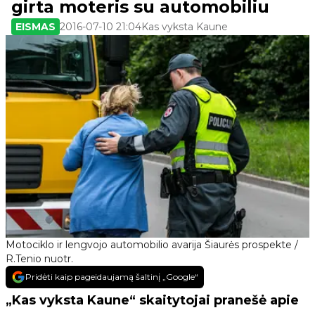
girta moteris su automobiliu
EISMAS
2016-07-10 21:04
Kas vyksta Kaune
Motociklo ir lengvojo automobilio avarija Šiaurės prospekte /
R.Tenio nuotr.
Pridėti kaip pageidaujamą šaltinį „Google“
„Kas vyksta Kaune“ skaitytojai pranešė apie