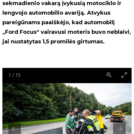
sekmadienio vakarą įvykusią motociklo ir
lengvojo automobilio avariją. Atvykus
pareigūnams paaiškėjo, kad automobilį
„Ford Focus“ vairavusi moteris buvo neblaivi,
jai nustatytas 1,5 promilės girtumas.
1
/
15