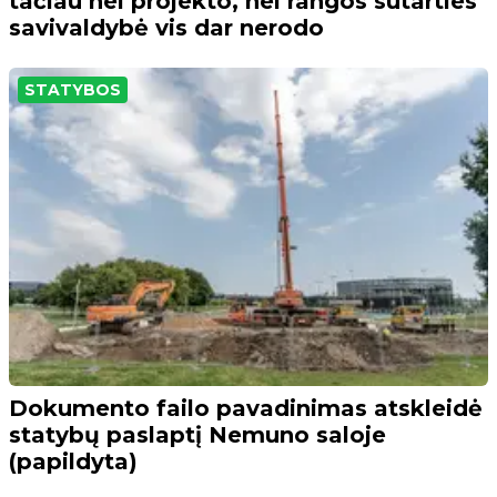
tačiau nei projekto, nei rangos sutarties
savivaldybė vis dar nerodo
STATYBOS
Dokumento failo pavadinimas atskleidė
statybų paslaptį Nemuno saloje
(papildyta)