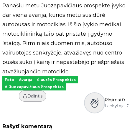
Panašiu metu Juozapavičiaus prospekte įvyko
dar viena avarija, kurios metu susidūrė
autobusas ir motociklas. Iš šio įvykio medikai
motociklininką taip pat pristatė į gydymo
įstaigą. Pirminiais duomenimis, autobuso
vairuotojas sankryžoje, atvažiavęs nuo centro
pusės suko į kairę ir nepastebėjo priešpriešais
atvažiuojančio motociklo.
Foto
Avarija
Šiaurės Prospektas
A. Juozapavičiaus Prospektas
Dalintis
Plojimai
0
Lankytojai
0
Rašyti komentarą