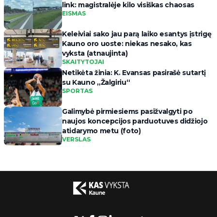
link: magistralėje kilo visiškas chaosas
EISMAS
Keleiviai sako jau parą laiko esantys įstrigę
Kauno oro uoste: niekas nesako, kas
vyksta (atnaujinta)
SKAITYTOJAI
Netikėta žinia: K. Evansas pasirašė sutartį
su Kauno „Žalgiriu“
SPORTAS
Galimybė pirmiesiems pasižvalgyti po
naujos koncepcijos parduotuves didžiojo
atidarymo metu (foto)
VERSLAS