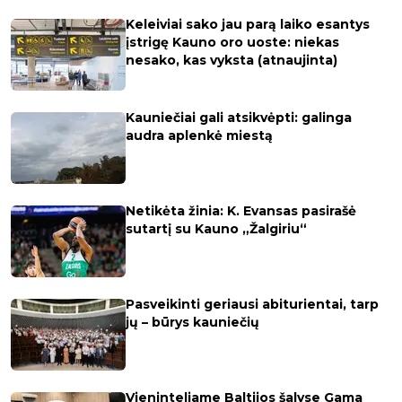
Keleiviai sako jau parą laiko esantys
įstrigę Kauno oro uoste: niekas
nesako, kas vyksta (atnaujinta)
Kauniečiai gali atsikvėpti: galinga
audra aplenkė miestą
Netikėta žinia: K. Evansas pasirašė
sutartį su Kauno „Žalgiriu“
Pasveikinti geriausi abiturientai, tarp
jų – būrys kauniečių
Vieninteliame Baltijos šalyse Gama