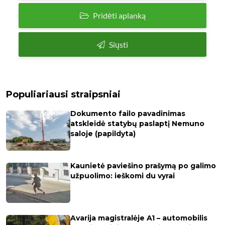
Populiariausi straipsniai
Dokumento failo pavadinimas
atskleidė statybų paslaptį Nemuno
saloje (papildyta)
Kaunietė paviešino prašymą po galimo
užpuolimo: ieškomi du vyrai
Avarija magistralėje A1 – automobilis