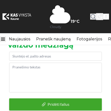
19
°C
Cloudy
Atsiųsti nuotraukas ar
Naujausios
Pranešk naujieną
Fotogalerijos
R
vaizdo medžiagą