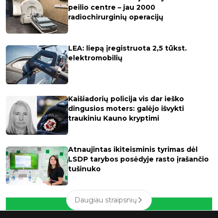
peilio centre – jau 2000
radiochirurginių operacijų
LEA: liepą įregistruota 2,5 tūkst.
elektromobilių
Kaišiadorių policija vis dar ieško
dingusios moters: galėjo išvykti
traukiniu Kauno kryptimi
Atnaujintas ikiteisminis tyrimas dėl
LSDP tarybos posėdyje rasto įrašančio
tušinuko
Daugiau straipsnių