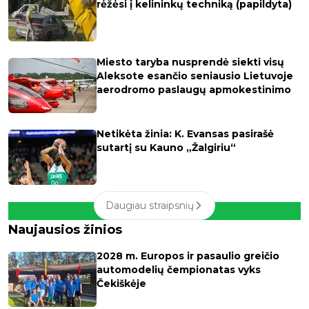
rėžėsi į kelininkų techniką (papildyta)
Miesto taryba nusprendė siekti visų
Aleksote esančio seniausio Lietuvoje
aerodromo paslaugų apmokestinimo
Netikėta žinia: K. Evansas pasirašė
sutartį su Kauno „Žalgiriu“
Daugiau straipsnių
Naujausios žinios
2028 m. Europos ir pasaulio greičio
automodelių čempionatas vyks
Čekiškėje