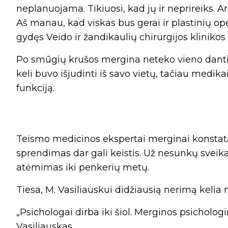
neplanuojama. Tikiuosi, kad jų ir neprireiks. A
Aš manau, kad viskas bus gerai ir plastinių ope
gydęs Veido ir žandikaulių chirurgijos klinikos
Po smūgių krušos mergina neteko vieno dantie
keli buvo išjudinti iš savo vietų, tačiau medikai
funkciją.
Teismo medicinos ekspertai merginai konstata
sprendimas dar gali keistis. Už nesunkų sveika
atėmimas iki penkerių metų.
Tiesa, M. Vasiliauskui didžiausią nerimą kelia
„Psichologai dirba iki šiol. Merginos psichologi
Vasiliauskas.