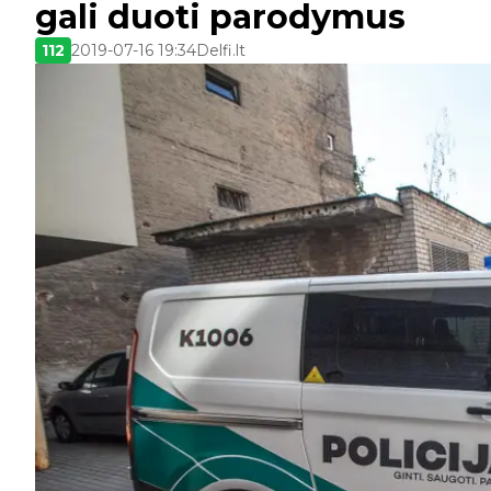
gali duoti parodymus
112
2019-07-16 19:34
Delfi.lt