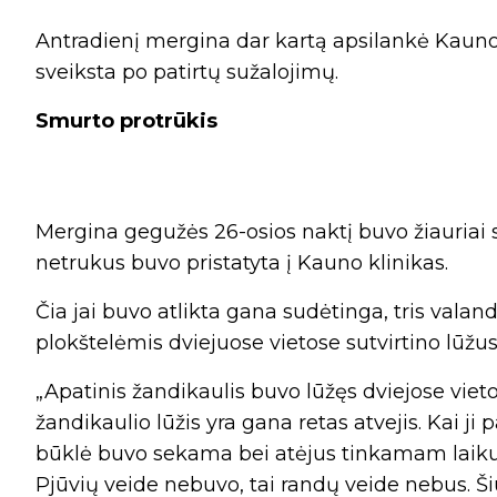
Antradienį mergina dar kartą apsilankė Kauno 
sveiksta po patirtų sužalojimų.
Smurto protrūkis
Mergina gegužės 26-osios naktį buvo žiauriai 
netrukus buvo pristatyta į Kauno klinikas.
Čia jai buvo atlikta gana sudėtinga, tris vala
plokštelėmis dviejuose vietose sutvirtino lūžus
„Apatinis žandikaulis buvo lūžęs dviejose vietos
žandikaulio lūžis yra gana retas atvejis. Kai ji 
būklė buvo sekama bei atėjus tinkamam laikui a
Pjūvių veide nebuvo, tai randų veide nebus. Š