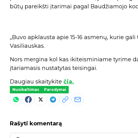
būtų pareikšti įtarimai pagal Baudžiamojo kode
„Buvo apklausta apie 15-16 asmenų, kurie gali t
Vasiliauskas.
Nors mergina kol kas ikiteisminiame tyrime da
įtariamasis nustatytas teisingai.
Daugiau skaitykite
čia.
Nusikaltimas
Parodymai
Rašyti komentarą