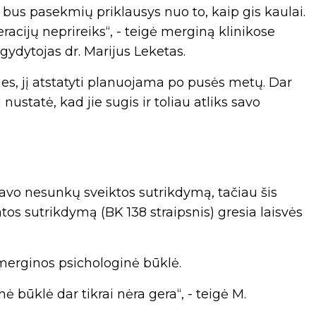
r bus pasekmių priklausys nuo to, kaip gis kaulai.
racijų neprireiks“, - teigė merginą klinikose
 gydytojas dr. Marijus Leketas.
s, jį atstatyti planuojama po pusės metų. Dar
 nustatė, kad jie sugis ir toliau atliks savo
vo nesunkų sveiktos sutrikdymą, tačiau šis
tos sutrikdymą (BK 138 straipsnis) gresia laisvės
 merginos psichologinė būklė.
nė būklė dar tikrai nėra gera“, - teigė M.