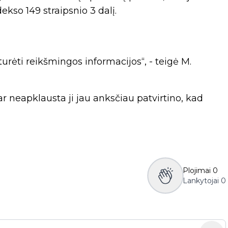
kso 149 straipsnio 3 dalį.
urėti reikšmingos informacijos“, - teigė M.
r neapklausta ji jau anksčiau patvirtino, kad
Plojimai
0
Lankytojai
0