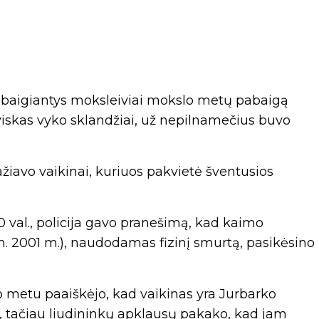
 baigiantys moksleiviai mokslo metų pabaigą
iskas vyko sklandžiai, už nepilnamečius buvo
ažiavo vaikinai, kuriuos pakvietė šventusios
0 val., policija gavo pranešimą, kad kaimo
. 2001 m.), naudodamas fizinį smurtą, pasikėsino
o metu paaiškėjo, kad vaikinas yra Jurbarko
ia, tačiau liudininkų apklausų pakako, kad jam