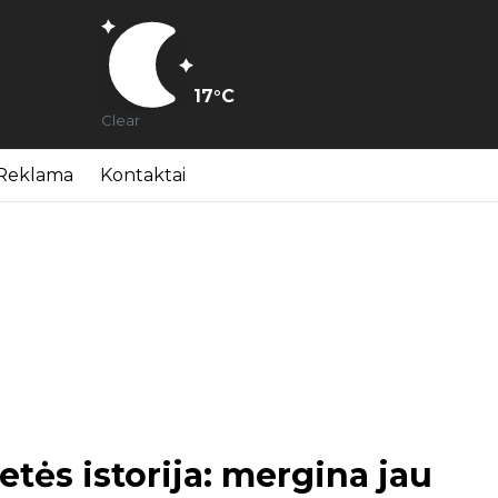
17
°C
Clear
Reklama
Kontaktai
etės istorija: mergina jau