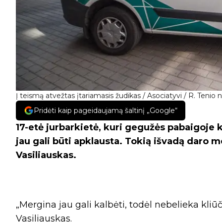
Į teismą atvežtas įtariamasis žudikas / Asociatyvi / R. Tenio n
Pridėti kaip pageidaujamą šaltinį „Google“
17-etė jurbarkietė, kuri gegužės pabaigoje
jau gali būti apklausta. Tokią išvadą daro
Vasiliauskas.
„Mergina jau gali kalbėti, todėl nebelieka kliūč
Vasiliauskas.