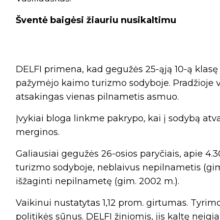
Šventė baigėsi žiauriu nusikaltimu
DELFI primena, kad gegužės 25-ąją 10-ą klasę
pažymėjo kaimo turizmo sodyboje. Pradžioje v
atsakingas vienas pilnametis asmuo.
Įvykiai bloga linkme pakrypo, kai į sodybą atv
merginos.
Galiausiai gegužės 26-osios paryčiais, apie 4.3
turizmo sodyboje, neblaivus nepilnametis (gim
išžaginti nepilnametę (gim. 2002 m.).
Vaikinui nustatytas 1,12 prom. girtumas. Tyrim
politikės sūnus. DELFI žiniomis, jis kaltę neig