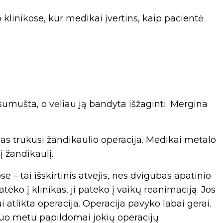
klinikose, kur medikai įvertins, kaip pacientė
sumušta, o vėliau ją bandyta išžaginti. Mergina
ndas trukusi žandikaulio operacija. Medikai metalo
į žandikaulį.
e – tai išskirtinis atvejis, nes dvigubas apatinio
pateko į klinikas, ji pateko į vaikų reanimaciją. Jos
tlikta operacija. Operacija pavyko labai gerai.
iuo metu papildomai jokių operacijų