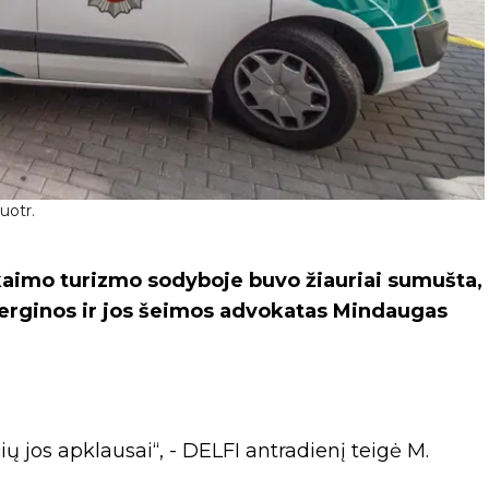
uotr.
 kaimo turizmo sodyboje buvo žiauriai sumušta,
 merginos ir jos šeimos advokatas Mindaugas
ių jos apklausai“, - DELFI antradienį teigė M.