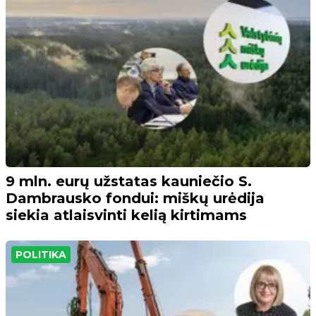
9 mln. eurų užstatas kauniečio S.
Dambrausko fondui: miškų urėdija
siekia atlaisvinti kelią kirtimams
POLITIKA