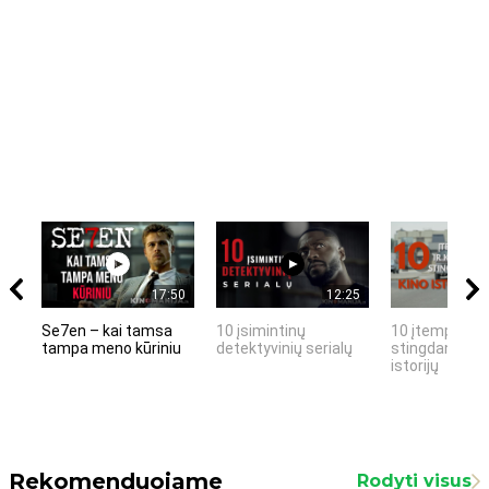
17:50
12:25
Se7en – kai tamsa
10 įsimintinų
10 įtemptų, k
tampa meno kūriniu
detektyvinių serialų
stingdančių k
istorijų
Rekomenduojame
Rodyti visus