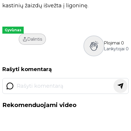
kastinių žaizdų išvežta į ligoninę.
Gyvūnas
Dalintis
Plojimai
0
Lankytojai
0
Rašyti komentarą
Rekomenduojami video