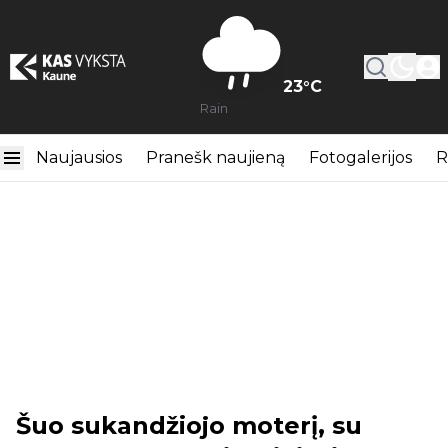
23
°C
Rain
Naujausios
Pranešk naujieną
Fotogalerijos
R
Šuo sukandžiojo moterį, su