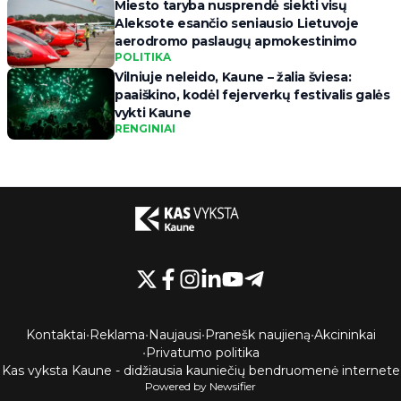
Miesto taryba nusprendė siekti visų
Aleksote esančio seniausio Lietuvoje
aerodromo paslaugų apmokestinimo
POLITIKA
Vilniuje neleido, Kaune – žalia šviesa:
paaiškino, kodėl fejerverkų festivalis galės
vykti Kaune
RENGINIAI
Kontaktai
•
Reklama
•
Naujausi
•
Pranešk naujieną
•
Akcininkai
•
Privatumo politika
Kas vyksta Kaune - didžiausia kauniečių bendruomenė internete
Powered by Newsifier