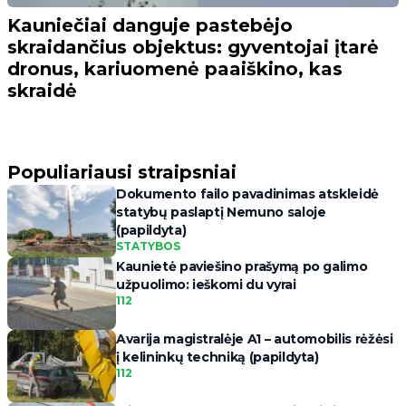
Kauniečiai danguje pastebėjo
skraidančius objektus: gyventojai įtarė
dronus, kariuomenė paaiškino, kas
skraidė
Populiariausi straipsniai
Dokumento failo pavadinimas atskleidė
statybų paslaptį Nemuno saloje
(papildyta)
STATYBOS
Kaunietė paviešino prašymą po galimo
užpuolimo: ieškomi du vyrai
112
Avarija magistralėje A1 – automobilis rėžėsi
į kelininkų techniką (papildyta)
112