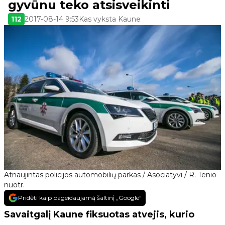
gyvūnu teko atsisveikinti
112
2017-08-14 9:53
Kas vyksta Kaune
Atnaujintas policijos automobilių parkas / Asociatyvi / R. Tenio
nuotr.
Pridėti kaip pageidaujamą šaltinį „Google“
Savaitgalį Kaune fiksuotas atvejis, kurio