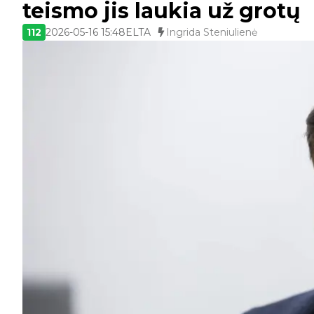
teismo jis laukia už grotų
112
2026-05-16 15:48
ELTA
Ingrida Steniulienė