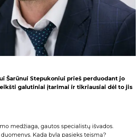
ui Šarūnui Stepukoniui prieš perduodant jo
šti galutiniai įtarimai ir tikriausiai dėl to jis
imo medžiaga, gautos specialistų išvados.
i duomenys. Kada byla pasieks teismą?