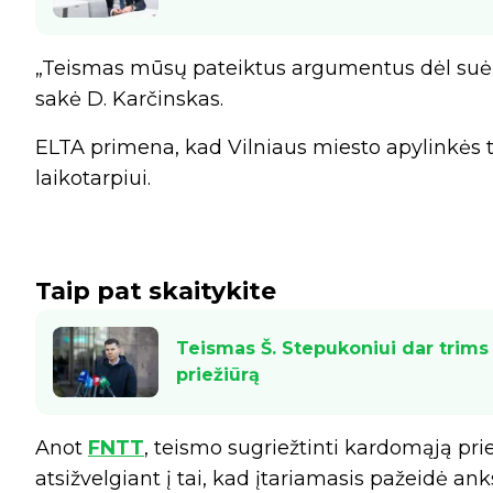
„Teismas mūsų pateiktus argumentus dėl suėmim
sakė D. Karčinskas.
ELTA primena, kad Vilniaus miesto apylinkės t
laikotarpiui.
Taip pat skaitykite
Teismas Š. Stepukoniui dar trim
priežiūrą
Anot
FNTT
, teismo sugriežtinti kardomąją p
atsižvelgiant į tai, kad įtariamasis pažeidė an