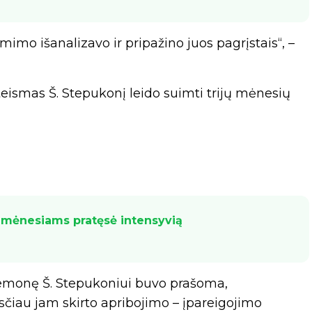
o išanalizavo ir pripažino juos pagrįstais“, –
eismas Š. Stepukonį leido suimti trijų mėnesių
s mėnesiams pratęsė intensyvią
riemonę Š. Stepukoniui buvo prašoma,
ksčiau jam skirto apribojimo – įpareigojimo