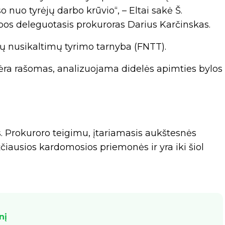
o nuo tyrėjų darbo krūvio“, – Eltai sakė Š.
pos deleguotasis prokuroras Darius Karčinskas.
nių nusikaltimų tyrimo tarnyba (FNTT).
ėra rašomas, analizuojama didelės apimties bylos
. Prokuroro teigimu, įtariamasis aukštesnės
čiausios kardomosios priemonės ir yra iki šiol
nį