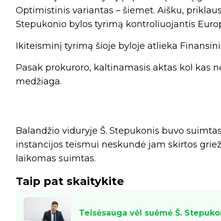
Optimistinis variantas – šiemet. Aišku, priklaus
Stepukonio bylos tyrimą kontroliuojantis Euro
Ikiteisminį tyrimą šioje byloje atlieka Finansi
Pasak prokuroro, kaltinamasis aktas kol kas n
medžiaga.
Balandžio viduryje Š. Stepukonis buvo suimtas
instancijos teismui neskundė jam skirtos griež
laikomas suimtas.
Taip pat skaitykite
Teisėsauga vėl suėmė Š. Stepuko