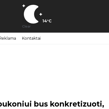
14
°C
Clear
Reklama
Kontaktai
epukoniui bus konkretizuoti,