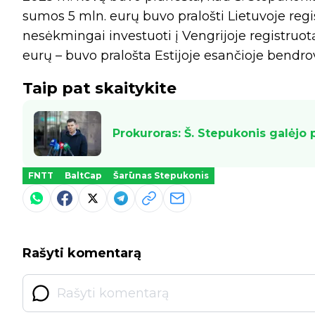
sumos 5 mln. eurų buvo pralošti Lietuvoje reg
nesėkmingai investuoti į Vengrijoje registruotą 
eurų – buvo pralošta Estijoje esančioje bendro
Taip pat skaitykite
Prokuroras: Š. Stepukonis galėjo 
FNTT
BaltCap
Šarūnas Stepukonis
Rašyti komentarą