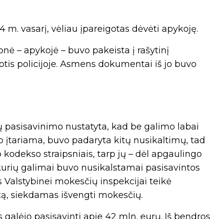
 m. vasarį, vėliau įpareigotas dėvėti apykoję.
nė – apykojė – buvo pakeista į rašytinį
uotis policijoje. Asmens dokumentai iš jo buvo
ų pasisavinimo nustatyta, kad be galimo labai
p įtariama, buvo padaryta kitų nusikaltimų, tad
kodekso straipsniais, tarp jų – dėl apgaulingo
kurių galimai buvo nusikalstamai pasisavintos
s Valstybinei mokesčių inspekcijai teikė
tą, siekdamas išvengti mokesčių.
galėjo pasisavinti apie 42 mln. eurų. Iš bendros