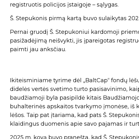
registruotis policijos įstaigoje – sąlygas.
Š. Stepukonis pirmą kartą buvo sulaikytas 2024
Pernai gruodį Š. Stepukoniui kardomoji priemo
pasižadėjimą neišvykti, jis įpareigotas registr
paimti jau anksčiau.
Ikiteisminiame tyrime dėl „BaltCap“ fondų lėš
didelės vertės svetimo turto pasisavinimo, kai
baudžiamoji byla pasipildė kitais Baudžiamojo 
buhalterinės apskaitos tvarkymo įmonėse, iš 
lėšos. Taip pat įtariama, kad pats Š. Stepukoni
klaidingus duomenis apie savo pajamas ir tur
2025 m. kovą buvo pranešta, kad Š. Stepukonis 