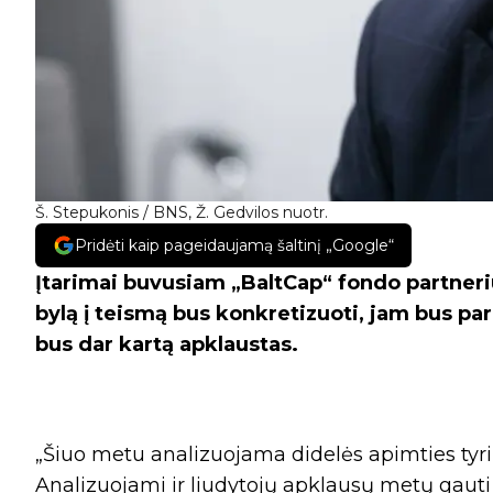
Š. Stepukonis / BNS, Ž. Gedvilos nuotr.
Pridėti kaip pageidaujamą šaltinį „Google“
Įtarimai buvusiam „BaltCap“ fondo partneri
bylą į teismą bus konkretizuoti, jam bus pareik
bus dar kartą apklaustas.
„Šiuo metu analizuojama didelės apimties tyr
Analizuojami ir liudytojų apklausų metų gaut