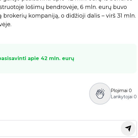
istruotoje lošimų bendrovėje, 6 mln. eurų buvo
brokerių kompaniją, o didžioji dalis – virš 31 mln.
vėje.
pasisavinti apie 42 mln. eurų
Plojimai
0
Lankytojai
0