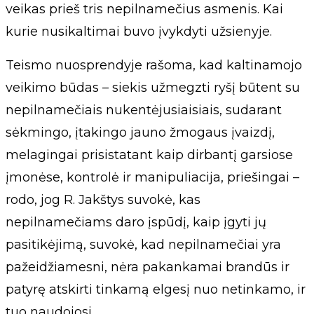
veikas prieš tris nepilnamečius asmenis. Kai
kurie nusikaltimai buvo įvykdyti užsienyje.
Teismo nuosprendyje rašoma, kad kaltinamojo
veikimo būdas – siekis užmegzti ryšį būtent su
nepilnamečiais nukentėjusiaisiais, sudarant
sėkmingo, įtakingo jauno žmogaus įvaizdį,
melagingai prisistatant kaip dirbantį garsiose
įmonėse, kontrolė ir manipuliacija, priešingai –
rodo, jog R. Jakštys suvokė, kas
nepilnamečiams daro įspūdį, kaip įgyti jų
pasitikėjimą, suvokė, kad nepilnamečiai yra
pažeidžiamesni, nėra pakankamai brandūs ir
patyrę atskirti tinkamą elgesį nuo netinkamo, ir
tuo naudojosi.