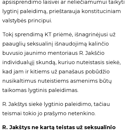
apsisprendimo laisvei ar neliečiamumui taikyti
lygtinį paleidimą, prieštarauja konstituciniam
valstybės principui.
Tokį sprendimą KT priėmė, išnagrinėjusi už
paauglių seksualinį išnaudojimą kalinčio
buvusio jaunimo mentoriaus R. Jakščio
individualųjį skundą, kuriuo nuteistasis siekė,
kad jam ir kitiems už panašaus pobūdžio
nusikaltimus nuteistiems asmenims būtų
taikomas lygtinis paleidimas.
R. Jakštys siekė lygtinio paleidimo, tačiau
teismai tokio jo prašymo netenkino.
R. Jakštys ne kartą teistas už seksualinio