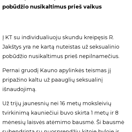
pobūdžio nusikaltimus prieš vaikus
Į KT su individualiuoju skundu kreipęsis R.
Jakštys yra ne kartą nuteistas už seksualinio
pobūdžio nusikaltimus prieš nepilnamečius.
Pernai gruodį Kauno apylinkės teismas jį
pripažino kaltu už paauglių seksualinį
išnaudojimą.
Už trijų jaunesnių nei 16 metų moksleivių
tvirkinimą kauniečiui buvo skirta 1 metų ir 8
mėnesių laisvės atėmimo bausmė. Ši bausmė
subendrinta su nuosprendžiu kitoje byloje ir