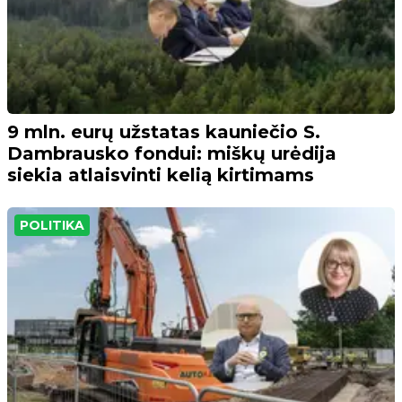
9 mln. eurų užstatas kauniečio S.
Dambrausko fondui: miškų urėdija
siekia atlaisvinti kelią kirtimams
POLITIKA