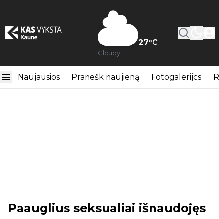
27
°C
Cloudy
Naujausios
Pranešk naujieną
Fotogalerijos
R
Paauglius seksualiai išnaudojęs