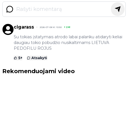
cigarass
2026-07-08 kl. 10:50
+
241
Su tokias įstatymais atrodo labai palanku atidaryti keliai
daugiau tokio pobudžio nusikaltimams LIETUVA
PEDOFILU ROJUS
5
+
Atsakyti
Rekomenduojami video