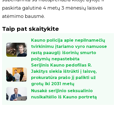
paskirta galutinė 4 metų 3 mėnesių laisvės
atėmimo bausmė.
Taip pat skaitykite
Kauno policija apie nepilnamečių
tvirkinimu įtariamo vyro namuose
rastą paauglį: išorinių smurto
požymių nepastebėta
Serijinis Kauno pedofilas R.
Jakštys siekia ištrūkti į laisvę,
prokuratūra prašo jį palikti už
grotų iki 2031 metų
Nusakė serijinio seksualinio
nusikaltėlio iš Kauno portretą