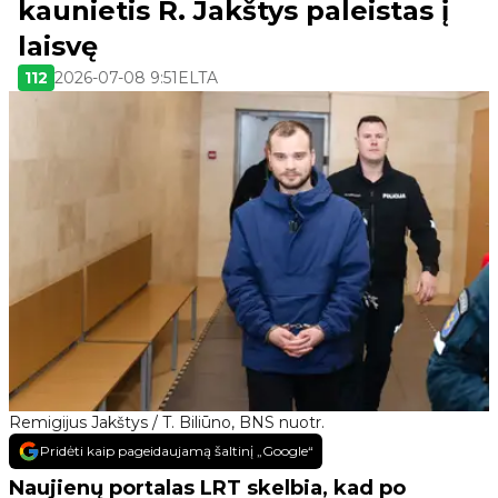
kaunietis R. Jakštys paleistas į
laisvę
112
2026-07-08 9:51
ELTA
Remigijus Jakštys / T. Biliūno, BNS nuotr.
Pridėti kaip pageidaujamą šaltinį „Google“
Naujienų portalas LRT skelbia, kad po