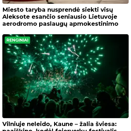
Miesto taryba nusprendė siekti visų
Aleksote esančio seniausio Lietuvoje
aerodromo paslaugų apmokestinimo
RENGINIAI
Vilniuje neleido, Kaune – žalia šviesa:
paaiškino, kodėl fejerverkų festivalis