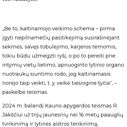
„Be to, kaltinamojo veikimo schema – pirma
įgyti nepilnamečių pasitikėjimą susirašinėjant
sėkmės, savęs tobulėjimo, karjeros temomis,
tokiu būdu užmegzti ryšį, o po to pereiti prie
intymių vietų lietimo, apnuoginto lytinio organo
nuotraukų siuntimo rodo, jog kaltinamasis
norėjo taip veikti, t. y. veikė tiesiogine tyčia“, –
paskelbė teismas.
2024 m. balandį Kauno apygardos teismas R.
Jakščiui už trijų jaunesnių nei 16 metų paauglių
tvirkinimą ir lytinės aistros tenkinimą,