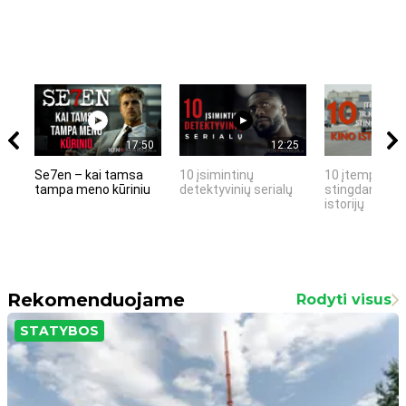
17:50
12:25
Se7en – kai tamsa
10 įsimintinų
10 įtemptų, k
tampa meno kūriniu
detektyvinių serialų
stingdančių k
istorijų
Rekomenduojame
Rodyti visus
STATYBOS