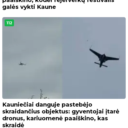
galės vykti Kaune
112
Kauniečiai danguje pastebėjo
skraidančius objektus: gyventojai įtarė
dronus, kariuomenė paaiškino, kas
skraidė