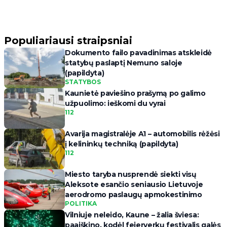
Populiariausi straipsniai
Dokumento failo pavadinimas atskleidė
statybų paslaptį Nemuno saloje
(papildyta)
STATYBOS
Kaunietė paviešino prašymą po galimo
užpuolimo: ieškomi du vyrai
112
Avarija magistralėje A1 – automobilis rėžėsi
į kelininkų techniką (papildyta)
112
Miesto taryba nusprendė siekti visų
Aleksote esančio seniausio Lietuvoje
aerodromo paslaugų apmokestinimo
POLITIKA
Vilniuje neleido, Kaune – žalia šviesa:
paaiškino, kodėl fejerverkų festivalis galės