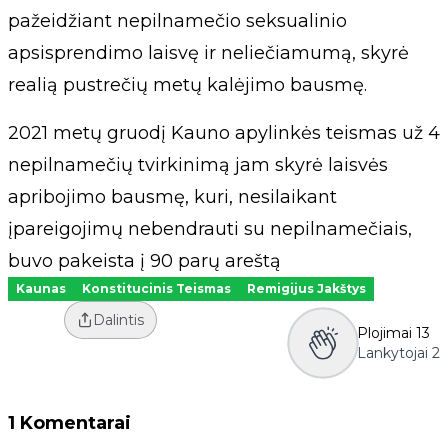
pažeidžiant nepilnamečio seksualinio
apsisprendimo laisvę ir neliečiamumą, skyrė
realią pustrečių metų kalėjimo bausmę.
2021 metų gruodį Kauno apylinkės teismas už 4
nepilnamečių tvirkinimą jam skyrė laisvės
apribojimo bausmę, kuri, nesilaikant
įpareigojimų nebendrauti su nepilnamečiais,
buvo pakeista į 90 parų areštą
Kaunas
Konstitucinis Teismas
Remigijus Jakštys
Dalintis
Plojimai
13
Lankytojai
2
1 Komentarai